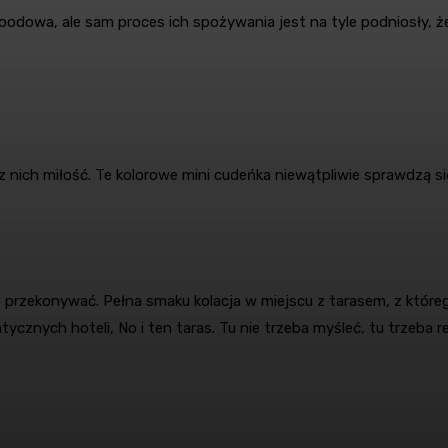
etfoodowa, ale sam proces ich spożywania jest na tyle podniosł
nich miłość. Te kolorowe mini cudeńka niewątpliwie sprawdzą się
o przekonywać. Pełna smaku kolacja w miejscu z tarasem, z które
matycznych hoteli, No i ten taras. Tu nie trzeba myśleć, tu trzeba