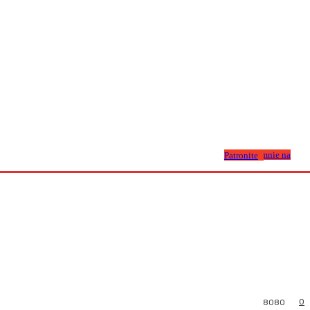
Wesprzyj mnie na Patronite
0
8080