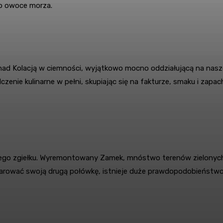
o owoce morza.
nad Kolacją w ciemności, wyjątkowo mocno oddziałującą na nasze
enie kulinarne w pełni, skupiając się na fakturze, smaku i zapa
kiego zgiełku. Wyremontowany Zamek, mnóstwo terenów zielonych, 
zarować swoją drugą połówkę, istnieje duże prawdopodobieństw