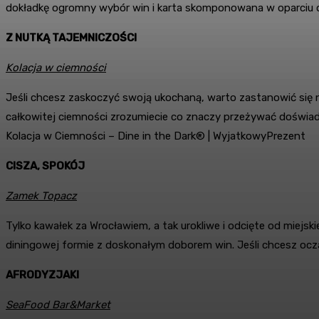
dokładkę ogromny wybór win i karta skomponowana w oparciu 
Z NUTKĄ TAJEMNICZOŚCI
Kolacja w ciemności
Jeśli chcesz zaskoczyć swoją ukochaną, warto zastanowić się 
całkowitej ciemności zrozumiecie co znaczy przeżywać doświadcz
Kolacja w Ciemności – Dine in the Dark® | WyjatkowyPrezent
CISZA, SPOKÓJ
Zamek Topacz
Tylko kawałek za Wrocławiem, a tak urokliwe i odcięte od miejs
diningowej formie z doskonałym doborem win. Jeśli chcesz oc
AFRODYZJAKI
SeaFood Bar&Market