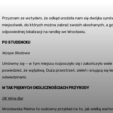
Przyznam ze wstydem, że odkąd urodziła nam się dwójka synów,
miejscówek, do których można zabrać swoich ukochanych, a gdzie
odpowiedniej lokalizacji na randkę we Wrocławiu.
PO STUDENCKU
Wyspa Słodowa
Umówmy się – w tym miejscu rozpoczęło się i zakończyło wiele
powiedzieć, że wątpliwą. Duża przestrzeń, zieleń i snującą si
odwiedzinami.
W TAK PIĘKNYCH OKOLICZNOŚCIACH PRZYRODY
OK Wine Bar
Wrocławska Marina to cudowny przykład na to, jak wielką wartoś