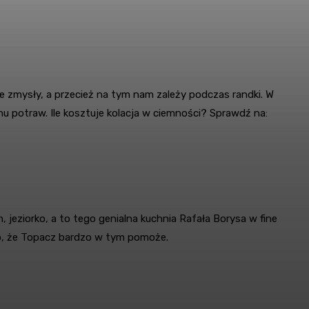
 zmysły, a przecież na tym nam zależy podczas randki. W
chu potraw.
Ile kosztuje kolacja w ciemności? Sprawdź na:
jeziorko, a to tego genialna kuchnia Rafała Borysa w fine
o, że Topacz bardzo w tym pomoże.