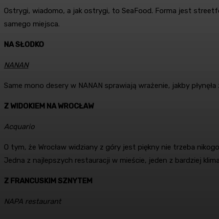
Ostrygi, wiadomo, a jak ostrygi, to SeaFood. Forma jest stre
samego miejsca.
NA SŁODKO
NANAN
Same mono desery w NANAN sprawiają wrażenie, jakby płynęła z 
Z WIDOKIEM NA WROCŁAW
Acquario
O tym, że Wrocław widziany z góry jest piękny nie trzeba nikog
Jedna z najlepszych restauracji w mieście, jeden z bardziej kli
Z FRANCUSKIM SZNYTEM
NAPA restaurant