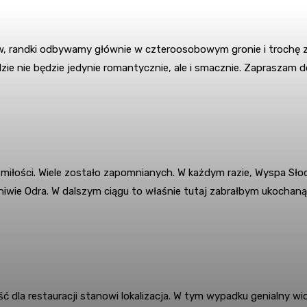
 randki odbywamy głównie w czteroosobowym gronie i trochę zmi
 nie będzie jedynie romantycznie, ale i smacznie. Zapraszam do z
 miłości. Wiele zostało zapomnianych. W każdym razie, Wyspa Sło
ę leniwie Odra. W dalszym ciągu to właśnie tutaj zabrałbym ukoch
ć dla restauracji stanowi lokalizacja. W tym wypadku genialny w