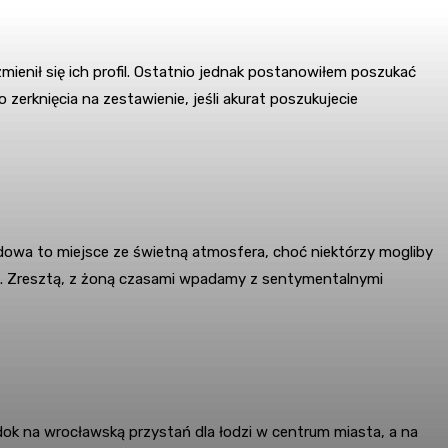
enił się ich profil. Ostatnio jednak postanowiłem poszukać
erknięcia na zestawienie, jeśli akurat poszukujecie
dowa to miejsce ze świetną atmosfera, choć niektórzy mogliby
aną. Zresztą, z żoną czasami wpadamy z sentymentalnymi
idok na wrocławską przystań dla łodzi w centrum miasta, a na