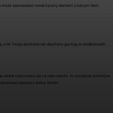
y, że może wprowadzić romantyczny element z luźnym tłem
, o ile Twoja ukochana lub ukochany gustują w słodkościach.
go widok rozpościera się na całe miasto, to szczęście podwójne.
 rezerwować pierwszy wolny termin.