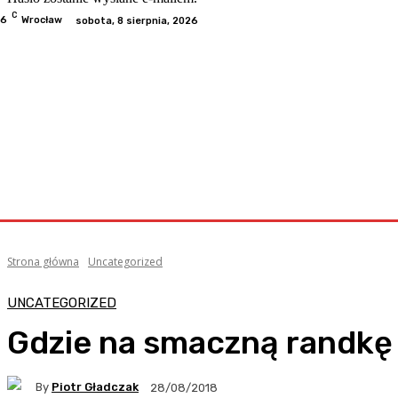
C
.6
Wrocław
sobota, 8 sierpnia, 2026
Odwiedzone
Kategorie
Informacje
Kontakt
Współp
Strona główna
Uncategorized
UNCATEGORIZED
Gdzie na smaczną randkę
By
Piotr Gładczak
28/08/2018