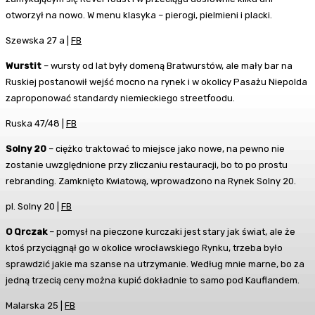
otworzył na nowo. W menu klasyka – pierogi, pielmieni i placki.
Szewska 27 a |
FB
Wurstit
– wursty od lat były domeną Bratwurstów, ale mały bar na
Ruskiej postanowił wejść mocno na rynek i w okolicy Pasażu Niepolda
zaproponować standardy niemieckiego streetfoodu.
Ruska 47/48 |
FB
Solny 20
– ciężko traktować to miejsce jako nowe, na pewno nie
zostanie uwzględnione przy zliczaniu restauracji, bo to po prostu
rebranding. Zamknięto Kwiatową, wprowadzono na Rynek Solny 20.
pl. Solny 20 |
FB
O Qrczak
– pomysł na pieczone kurczaki jest stary jak świat, ale że
ktoś przyciągnął go w okolice wrocławskiego Rynku, trzeba było
sprawdzić jakie ma szanse na utrzymanie. Według mnie marne, bo za
jedną trzecią ceny można kupić dokładnie to samo pod Kauflandem.
Malarska 25 |
FB