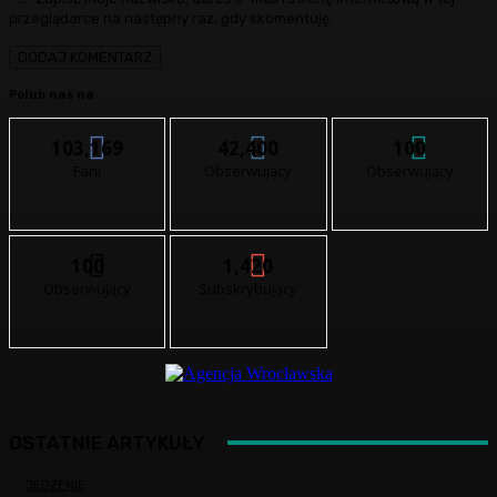
przeglądarce na następny raz, gdy skomentuję.
Polub nas na
103,169
42,400
100
Fani
Obserwujący
Obserwujący
100
1,420
Obserwujący
Subskrybujący
OSTATNIE ARTYKUŁY
JEDZENIE