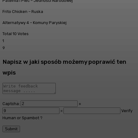
Patelnia i Piec – Jedności Narodowej
Frito Chicken – Ruska
Alternatywy 4 – Komuny Paryskiej
Total
10
Votes
1
9
Napisz w jaki sposób możemy poprawić ten
wpis
Captcha:
+
=
Verify
Human or Spambot ?