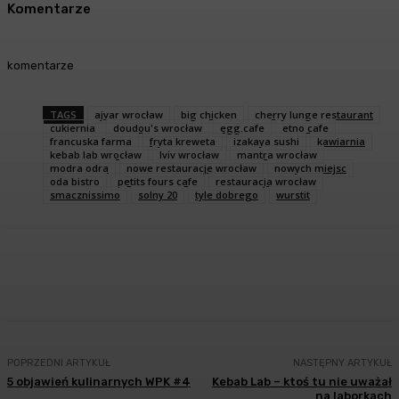
Komentarze
komentarze
TAGS
ajvar wrocław
big chicken
cherry lunge restaurant
cukiernia
doudou's wrocław
egg.cafe
etno cafe
francuska farma
fryta kreweta
izakaya sushi
kawiarnia
kebab lab wrocław
lviv wrocław
mantra wrocław
modra odra
nowe restauracje wrocław
nowych miejsc
oda bistro
petits fours cafe
restauracja wrocław
smacznissimo
solny 20
tyle dobrego
wurstit
Facebook
Twitter
Pinterest
WhatsA
POPRZEDNI ARTYKUŁ
NASTĘPNY ARTYKUŁ
5 objawień kulinarnych WPK #4
Kebab Lab – ktoś tu nie uważał
na laborkach