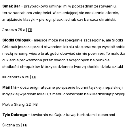
Smak Bar
– przypadkowo umknęli mi w poprzednim zestawieniu,
teraz nadrabiam zaległości. W zmieniającej się codziennie ofercie,
znajdziecie klasyki – pierogi, placki, schab czy barszcz ukraiński.
Jaracza 75 a |
FB
Słodki Chłopak
– miejsce może niespecjalnie szczególne, ale Słodki
Chłopak jeszcze przed otwarciem lokalu stacjonarnego wyrobił sobie
niezłą renomę, więc o brak gości obawiać się nie powinien. To malutka
cukiernia prowadzona przez dwóch zakręconych na punkcie
słodkości chłopaków, którzy codziennie tworzą słodkie dzieła sztuki.
Kluczborska 25 |
FB
Mantra
– dość enigmatyczne połączenie kuchni tajskiej, nepalskiej i
indyjskiej w jednym lokalu, z menu obszernym na kilkadziesiąt pozycji.
Piotra Skargi 22 |
FB
Tyle Dobrego
– kawiarnia na Gaju z kawą, herbatami i deserami
Śliczna 22 |
FB