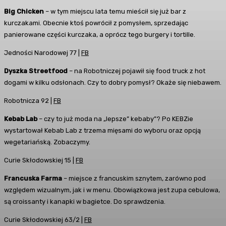
Big Chicken
– w tym miejscu lata temu mieścił się już bar z
kurczakami. Obecnie ktoś powrócił z pomysłem, sprzedając
panierowane części kurczaka, a oprócz tego burgery i tortille.
Jedności Narodowej 77 |
FB
Dyszka Streetfood
– na Robotniczej pojawił się food truck z hot
dogami w kilku odsłonach. Czy to dobry pomysł? Okaże się niebawem.
Robotnicza 92 |
FB
Kebab Lab
– czy to już moda na „lepsze” kebaby”? Po KEBZie
wystartował Kebab Lab z trzema mięsami do wyboru oraz opcją
wegetariańską. Zobaczymy.
Curie Skłodowskiej 15 |
FB
Francuska Farma
– miejsce z francuskim sznytem, zarówno pod
względem wizualnym, jak i w menu. Obowiązkowa jest zupa cebulowa,
są croissanty i kanapki w bagietce. Do sprawdzenia.
Curie Skłodowskiej 63/2 |
FB