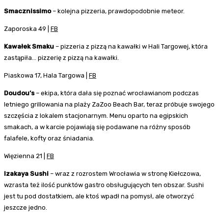
Smacznissimo
– kolejna pizzeria, prawdopodobnie meteor.
Zaporoska 49 |
FB
Kawałek Smaku
– pizzeria z pizzą na kawałki w Hali Targowej, która
zastąpiła… pizzerię z pizzą na kawałki.
Piaskowa 17, Hala Targowa |
FB
Doudou’s
– ekipa, która dała się poznać wrocławianom podczas
letniego grillowania na plaży ZaZoo Beach Bar, teraz próbuje swojego
szczęścia z lokalem stacjonarnym. Menu oparto na egipskich
smakach, a w karcie pojawiają się podawane na różny sposób
falafele, kofty oraz śniadania.
Więzienna 21 |
FB
Izakaya Sushi
– wraz z rozrostem Wrocławia w stronę Kiełczowa,
wzrasta też ilość punktów gastro obsługujących ten obszar. Sushi
jest tu pod dostatkiem, ale ktoś wpadł na pomysł, ale otworzyć
jeszcze jedno.