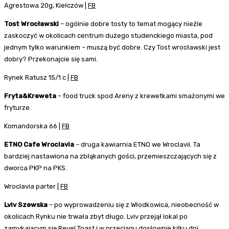
Agrestowa 20g, Kiełczów |
FB
Tost Wrocławski
– ogólnie dobre tosty to temat mogący nieźle
zaskoczyć w okolicach centrum dużego studenckiego miasta, pod
jednym tylko warunkiem – muszą być dobre. Czy Tost wrocławski jest
dobry? Przekonajcie się sami.
Rynek Ratusz 15/1 c |
FB
Fryta&Kreweta
– food truck spod Areny z krewetkami smażonymi we
fryturze.
Komandorska 66 |
FB
ETNO Cafe Wroclavia
– druga kawiarnia ETNO we Wroclavii. Ta
bardziej nastawiona na zbłąkanych gości, przemieszczających się z
dworca PKP na PKS.
Wroclavia parter |
FB
Lviv Szewska
– po wyprowadzeniu się z Włodkowica, nieobecność w
okolicach Rynku nie trwała zbyt długo. Lviv przejął lokal po
zamykającym się Revel Toast i w przeciągu dosłownie kilku dni