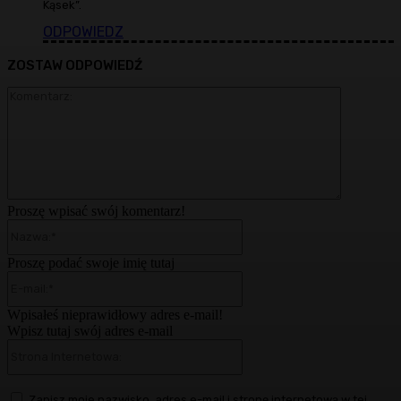
Kąsek”.
ODPOWIEDZ
ZOSTAW ODPOWIEDŹ
Komentarz
Proszę wpisać swój komentarz!
Nazwa:*
Proszę podać swoje imię tutaj
E-
mail:*
Wpisałeś nieprawidłowy adres e-mail!
Wpisz tutaj swój adres e-mail
Strona
Internetowa:
Zapisz moje nazwisko, adres e-mail i stronę internetową w tej