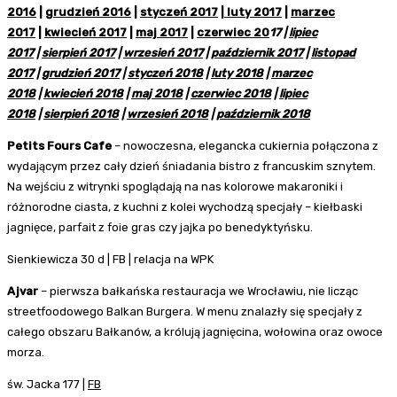
2016
|
grudzień 2016
|
styczeń 2017
|
luty 2017
|
marzec
2017
|
kwiecień 2017
|
maj 2017
|
czerwiec 20
17 |
lipiec
2017
|
sierpień 2017
|
wrzesień 2017
|
październik 2017
|
listopad
2017
|
grudzień 2017
|
styczeń 2018
|
luty 2018
|
marzec
2018
|
kwiecień 2018
|
maj 2018
|
czerwiec 2018
|
lipiec
2018
|
sierpień 2018
|
wrzesień 2018
|
październik 2018
Petits Fours Cafe
– nowoczesna, elegancka cukiernia połączona z
wydającym przez cały dzień śniadania bistro z francuskim sznytem.
Na wejściu z witrynki spoglądają na nas kolorowe makaroniki i
różnorodne ciasta, z kuchni z kolei wychodzą specjały – kiełbaski
jagnięce, parfait z foie gras czy jajka po benedyktyńsku.
Sienkiewicza 30 d | FB | relacja na WPK
Ajvar
– pierwsza bałkańska restauracja we Wrocławiu, nie licząc
streetfoodowego Balkan Burgera. W menu znalazły się specjały z
całego obszaru Bałkanów, a królują jagnięcina, wołowina oraz owoce
morza.
św. Jacka 177 |
FB