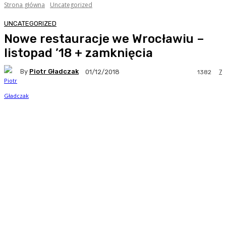
Strona główna
Uncategorized
UNCATEGORIZED
Nowe restauracje we Wrocławiu –
listopad ’18 + zamknięcia
By
Piotr Gładczak
7
01/12/2018
1382
Facebook
Twitter
Pinterest
WhatsA