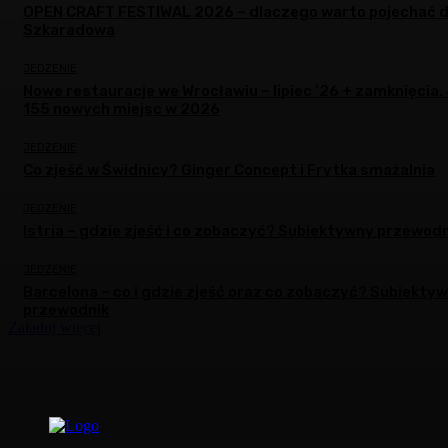
OPEN CRAFT FESTIWAL 2026 – dlaczego warto pojechać 
Szkaradowa
JEDZENIE
Nowe restauracje we Wrocławiu – lipiec ’26 + zamknięcia.
155 nowych miejsc w 2026
JEDZENIE
Co zjeść w Świdnicy? Ginger Concept i Frytka smażalnia
JEDZENIE
Istria – gdzie zjeść i co zobaczyć? Subiektywny przewodn
JEDZENIE
Barcelona – co i gdzie zjeść oraz co zobaczyć? Subiekty
przewodnik
Załaduj więcej