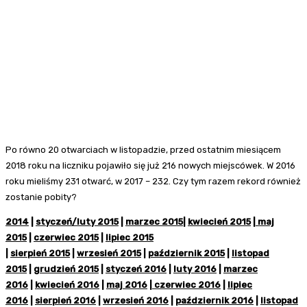
Po równo 20 otwarciach w listopadzie, przed ostatnim miesiącem
2018 roku na liczniku pojawiło się już 216 nowych miejscówek. W 2016
roku mieliśmy 231 otwarć, w 2017 – 232. Czy tym razem rekord również
zostanie pobity?
2014
|
styczeń/luty 2015
|
marzec 2015
|
kwiecień 2015
|
maj
2015
|
czerwiec 2015
|
lipiec 2015
|
sierpień 2015
|
wrzesień 2015
|
październik 2015
|
listopad
2015
|
grudzień 2015
|
styczeń 2016
|
luty 2016
|
marzec
2016
|
kwiecień 2016
|
maj 2016
|
czerwiec 2016
|
lipiec
2016
|
sierpień 2016
|
wrzesień 2016
|
październik 2016
|
listopad