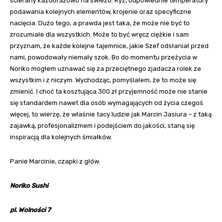
ścierany każdorazowo na świeżo. Ryż, odpowiednie temperatury
podawania kolejnych elementów, krojenie oraz specyficzne
nacięcia. Dużo tego, a prawda jest taka, że może nie być to
zrozumiałe dla wszystkich. Może to być wręcz ciężkie i sam
przyznam, że każde kolejne tajemnice, jakie Szef odsłaniał przed
nami, powodowały niemały szok. Bo do momentu przeżycia w
Noriko mogłem uznawać się za przeciętnego zjadacza rolek ze
wszystkim i z niczym. Wychodząc, pomyślałem, że to może się
zmienić. I choć ta kosztująca 300 zł przyjemność może nie stanie
się standardem nawet dla osób wymagających od życia czegoś
więcej, to wierzę, że właśnie tacy ludzie jak Marcin Jasiura – z taką
zajawką, profesjonalizmem i podejściem do jakości, staną się
inspiracją dla kolejnych śmiałków.
Panie Marcinie, czapki z głów.
Noriko Sushi
pl. Wolności 7