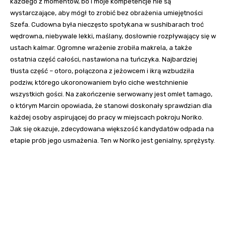
każdego z momentów, bo i moje kompetencje nie są
wystarczające, aby mógł to zrobić bez obrażenia umiejętności
Szefa. Cudowna była nieczęsto spotykana w sushibarach troć
wędrowna, niebywale lekki, maślany, dosłownie rozpływający się w
ustach kalmar. Ogromne wrażenie zrobiła makrela, a także
ostatnia część całości, nastawiona na tuńczyka. Najbardziej
tłusta część – otoro, połączona z jeżowcem i ikrą wzbudziła
podziw, którego ukoronowaniem było ciche westchnienie
wszystkich gości. Na zakończenie serwowany jest omlet tamago,
o którym Marcin opowiada, że stanowi doskonały sprawdzian dla
każdej osoby aspirującej do pracy w miejscach pokroju Noriko.
Jak się okazuje, zdecydowana większość kandydatów odpada na
etapie prób jego usmażenia. Ten w Noriko jest genialny, sprężysty.