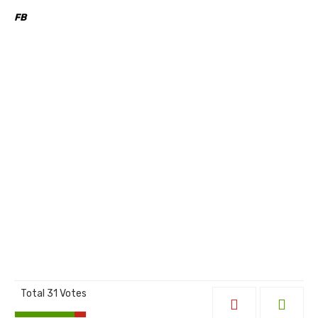
FB
Total
31
Votes