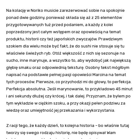
Na kolację w Noriko musicie zarezerwować sobie na spokojnie
ponad dwie godziny, ponieważ składa się aż z 25 elementów
przygotowywanych tuż przed podaniem, a każdy z kolei
poprzedzony jest całym wstępem oraz opowieścią na temat
produktu, historii czy też japońskich zwyczajów. Prawdziwym
szokiem dla wielu może być fakt, że do sushi nie stosuje się tu
właściwie świeżych ryb. Otóż większość z nich się sezonuje na
sucho, inne marynuje, a wszystko to, aby wydobyć jak największą
głębię smaku oraz odpowiednią teksturę. Osobny tekst mógłbym
napisać na podstawie pełnej pasji opowieści Marcina na temat
tych procesów. Pierwsze, co przychodzi mi do głowy, to perfekcja.
Perfekcja absolutna. Jeśli marynowanie, to przykładowo 45 minut
i ani sekundy dłużej czy krócej, i tak dalej. Przyznam, że byłem po
tym wykładzie w ciężkim szoku, a przy okazji pełen podziwu za
wiedzę oraz umiejętność jej przekazania i wykorzystania.
Z racji tego, że każdy dzień, to kolejna historia – bo właśnie tutaj
tworzy się swego rodzaju historię, nie będę opisywał Wam