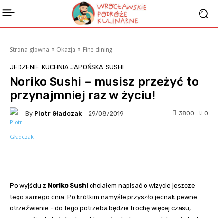
Strona główna
Okazja
Fine dining
JEDZENIE
KUCHNIA JAPOŃSKA
SUSHI
Noriko Sushi – musisz przeżyć to
przynajmniej raz w życiu!
By
Piotr Gładczak
3800
0
29/08/2019
Facebook
Twitter
Pinterest
Po wyjściu z
Noriko Sushi
chciałem napisać o wizycie jeszcze
tego samego dnia. Po krótkim namyśle przyszło jednak pewne
otrzeźwienie – do tego potrzeba będzie trochę więcej czasu,