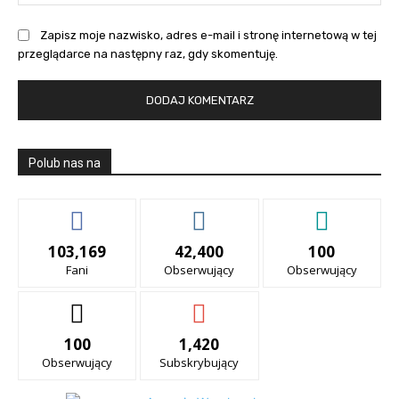
Int
Zapisz moje nazwisko, adres e-mail i stronę internetową w tej
przeglądarce na następny raz, gdy skomentuję.
Polub nas na
103,169
42,400
100
Fani
Obserwujący
Obserwujący
100
1,420
Obserwujący
Subskrybujący