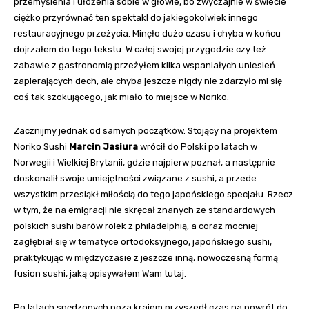
przemyślenia i ułożenia sobie w głowie, bo zwyczajnie w świecie
ciężko przyrównać ten spektakl do jakiegokolwiek innego
restauracyjnego przeżycia. Minęło dużo czasu i chyba w końcu
dojrzałem do tego tekstu. W całej swojej przygodzie czy też
zabawie z gastronomią przeżyłem kilka wspaniałych uniesień
zapierających dech, ale chyba jeszcze nigdy nie zdarzyło mi się
coś tak szokującego, jak miało to miejsce w Noriko.
Zacznijmy jednak od samych początków. Stojący na projektem
Noriko Sushi
Marcin Jasiura
wrócił do Polski po latach w
Norwegii i Wielkiej Brytanii, gdzie najpierw poznał, a następnie
doskonalił swoje umiejętności związane z sushi, a przede
wszystkim przesiąkł miłością do tego japońskiego specjału. Rzecz
w tym, że na emigracji nie skręcał znanych ze standardowych
polskich sushi barów rolek z philadelphią, a coraz mocniej
zagłębiał się w tematyce ortodoksyjnego, japońskiego sushi,
praktykując w międzyczasie z jeszcze inną, nowoczesną formą
fusion sushi, jaką opisywałem Wam
tutaj
.
Po latach spędzonych poza krajem przyszedł czas na powrót do