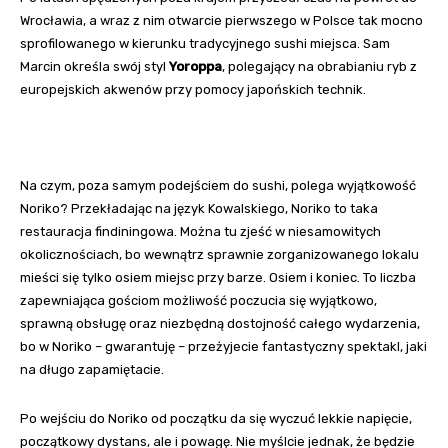
Wrocławia, a wraz z nim otwarcie pierwszego w Polsce tak mocno
sprofilowanego w kierunku tradycyjnego sushi miejsca. Sam
Marcin określa swój styl
Yoroppa
, polegający na obrabianiu ryb z
europejskich akwenów przy pomocy japońskich technik.
Na czym, poza samym podejściem do sushi, polega wyjątkowość
Noriko? Przekładając na język Kowalskiego, Noriko to taka
restauracja findiningowa. Można tu zjeść w niesamowitych
okolicznościach, bo wewnątrz sprawnie zorganizowanego lokalu
mieści się tylko osiem miejsc przy barze. Osiem i koniec. To liczba
zapewniająca gościom możliwość poczucia się wyjątkowo,
sprawną obsługę oraz niezbędną dostojność całego wydarzenia,
bo w Noriko – gwarantuję – przeżyjecie fantastyczny spektakl, jaki
na długo zapamiętacie.
Po wejściu do Noriko od początku da się wyczuć lekkie napięcie,
początkowy dystans, ale i powagę. Nie myślcie jednak, że będzie