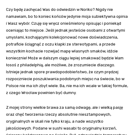
Czy będę zachęcać Was do odwiedzin w Noriko? Nigdy nie
namawiam, bo to koniec końców jedynie moja subiektywna opinia
i Wasz wybór. Czuję się wręcz onieśmielony opisując i poniekąd
oceniając to miejsce. Jeśli jednak jesteście osobami z otwartymi
umysłami, kochającymi kolekcjonować nowe doświadczenia,
potraficie ściągnąć z oczu klapki ze stereotypami, a przede
wszystkim kochacie rozwijać mapę własnych smaków, idźcie
koniecznie! Może w dalszym ciągu lepiej smakować będzie Wam
łosoś z philadelphią, ale możliwe, że zrozumiecie dlaczego.
Istnieje jednak spore prawdopodobieństwo, że czym prędzej
rozpoczniecie poszukiwania podobnych miejsc na świecie, bo w
Polsce nie ma ich zbyt wiele. Ba, nie ma ich wcale w takiej formule,
z czego Wrocław powinien być dumny.
Z mojej strony wielkie brawa za samą odwagę, ale i wielką pasję
oraz chęć tworzenia rzeczy absolutnie niesztampowych,
oryginalnych w skali nie tylko kraju, a nade wszystko
jakościowych. Podane w sushi wasabi to oryginalny korzeń,