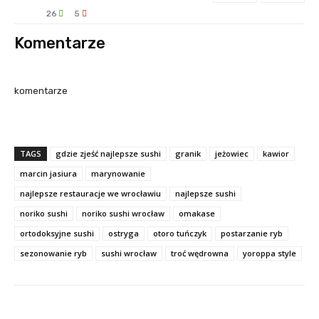
26
5
Komentarze
komentarze
TAGS
gdzie zjeść najlepsze sushi
granik
jeżowiec
kawior
marcin jasiura
marynowanie
najlepsze restauracje we wrocławiu
najlepsze sushi
noriko sushi
noriko sushi wrocław
omakase
ortodoksyjne sushi
ostryga
otoro tuńczyk
postarzanie ryb
sezonowanie ryb
sushi wrocław
troć wędrowna
yoroppa style