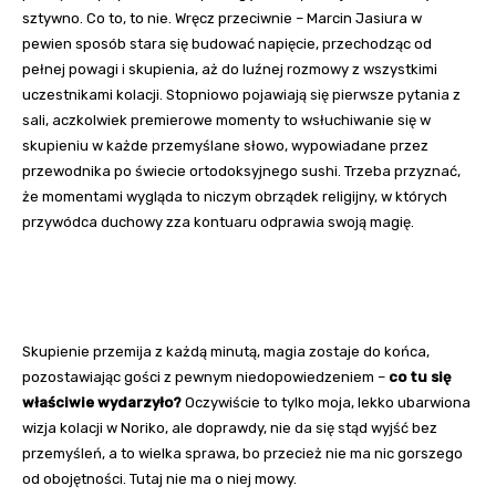
sztywno. Co to, to nie. Wręcz przeciwnie – Marcin Jasiura w
pewien sposób stara się budować napięcie, przechodząc od
pełnej powagi i skupienia, aż do luźnej rozmowy z wszystkimi
uczestnikami kolacji. Stopniowo pojawiają się pierwsze pytania z
sali, aczkolwiek premierowe momenty to wsłuchiwanie się w
skupieniu w każde przemyślane słowo, wypowiadane przez
przewodnika po świecie ortodoksyjnego sushi. Trzeba przyznać,
że momentami wygląda to niczym obrządek religijny, w których
przywódca duchowy zza kontuaru odprawia swoją magię.
Skupienie przemija z każdą minutą, magia zostaje do końca,
pozostawiając gości z pewnym niedopowiedzeniem –
co tu się
właściwie wydarzyło?
Oczywiście to tylko moja, lekko ubarwiona
wizja kolacji w Noriko, ale doprawdy, nie da się stąd wyjść bez
przemyśleń, a to wielka sprawa, bo przecież nie ma nic gorszego
od obojętności. Tutaj nie ma o niej mowy.