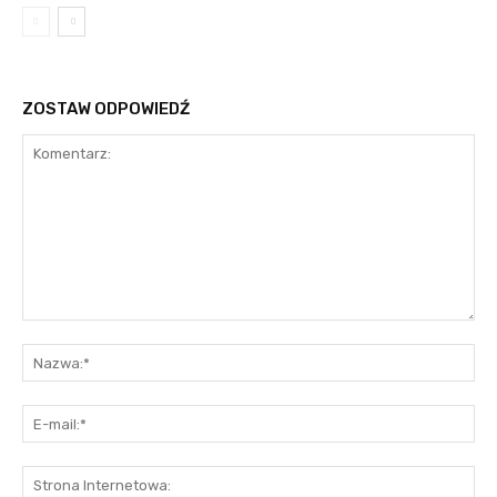
ZOSTAW ODPOWIEDŹ
Komentarz:
Na
E-
mai
St