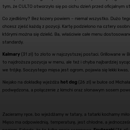
tym, że CULTO otworzyło się po cichu dzień przed oficjalnym st
Co zjedliśmy? Bez kozery powiem – niemal wszystko. Dużo tego by
chcesz zjeść każdą z pozycji. Kartę podzielono na cztery osobne
którymi można się dzielić. Ba, właściwie całe menu dostosowane
standardy.
Kalmary
(31 zł) to złoto w najczystszej postaci. Grillowane w
to najdroższa pozycja w menu, ale też i chyba najbardziej sycą
we trójkę. Soczystego mięsa jest ogrom, pojawia się lekki kwas
Niejako na dokładkę wjeżdża
hot dog
(26 zł) w bułce od Michał
podwędzona, a połączenie z kimchi oraz słonawym sosem powodu
Zacieramy ręce, bo wjeżdżamy w tatary, a tatarki kochamy miło
Mięso ma odpowiednią, temperaturę, jest chłodne, a jednocześni
poziom. Szkoda, że to tylko opcja sezonowa.
Fryteczki
(36 zł) 