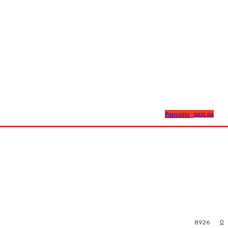
Wesprzyj mnie na Patronite
0
8926