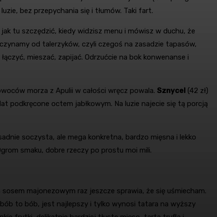
ie, bez przepychania się i tłumów. Taki fart.
i jak tu szczędzić, kiedy widzisz menu i mówisz w duchu, że
zpoczynamy od talerzyków, czyli czegoś na zasadzie tapasów,
 łączyć, mieszać, zapijać. Odrzućcie na bok konwenanse i
 owoców morza z Apulii w całości wręcz powala.
Sznycel
(42 zł)
lat podkręcone octem jabłkowym. Na luzie najecie się tą porcją
sadnie soczysta, ale mega konkretna, bardzo mięsna i lekko
grom smaku, dobre rzeczy po prostu moi mili.
m sosem majonezowym raz jeszcze sprawia, że się uśmiecham.
bób to bób, jest najlepszy i tylko wynosi tatara na wyższy
 frytki, delikatnie bardziej tłuste mięso, tarta trufla i