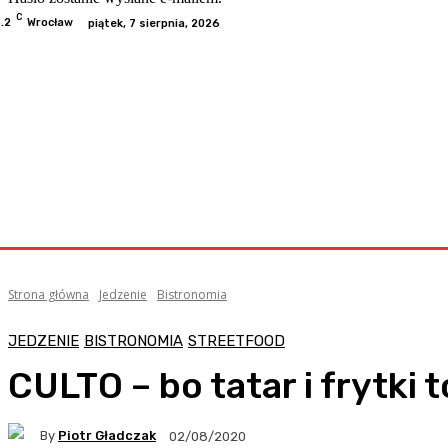
C
.2
Wrocław
piątek, 7 sierpnia, 2026
Odwiedzone
Kategorie
Informacje
Kontakt
Współp
Strona główna
Jedzenie
Bistronomia
JEDZENIE
BISTRONOMIA
STREETFOOD
CULTO – bo tatar i frytki 
By
Piotr Gładczak
02/08/2020