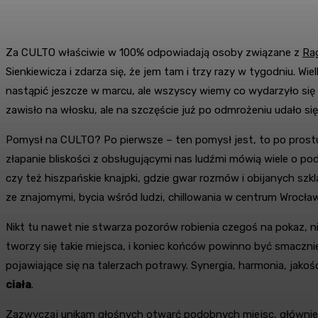
Za CULTO właściwie w 100% odpowiadają osoby związane z
Ra
Sienkiewicza i zdarza się, że jem tam i trzy razy w tygodniu. 
nastąpić jeszcze w marcu, ale wszyscy wiemy co wydarzyło się 
zawisło na włosku, ale na szczęście już po odmrożeniu udało si
Pomysł na CULTO? Po pierwsze – ten pomysł jest, to po prostu w
złapanie bliskości z obsługującymi nas ludźmi mówią wiele o pod
czy też hiszpańskie knajpki, gdzie gwar rozmów i obijanych szk
ze znajomymi, bycia wśród ludzi, chillowania w centrum Wrocław
Nikt tu nawet nie stwarza pozorów robienia czegoś na pokaz, n
tworzy się takie miejsca, i koniec końców powinno być smaczni
pojawiające się na talerzach potrawy. Synergia, harmonia, ja
ciała
.
Zazwyczaj unikam głośnych otwarć podobnych miejsc, głównie z