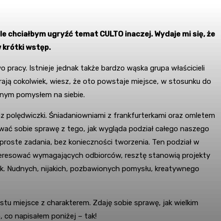
le chciałbym ugryźć temat CULTO inaczej. Wydaje mi się, że
 krótki wstęp.
racy. Istnieje jednak także bardzo wąska grupa właścicieli
rają cokolwiek, wiesz, że oto powstaje miejsce, w stosunku do
onym pomysłem na siebie.
az polędwiczki. Śniadaniowniami z frankfurterkami oraz omletem
awać sobie sprawę z tego, jak wygląda podział całego naszego
proste zadania, bez konieczności tworzenia. Ten podział w
nteresować wymagających odbiorców, resztę stanowią projekty
ek. Nudnych, nijakich, pozbawionych pomysłu, kreatywnego
tu miejsce z charakterem. Zdaję sobie sprawę, jak wielkim
co napisałem poniżej – tak!