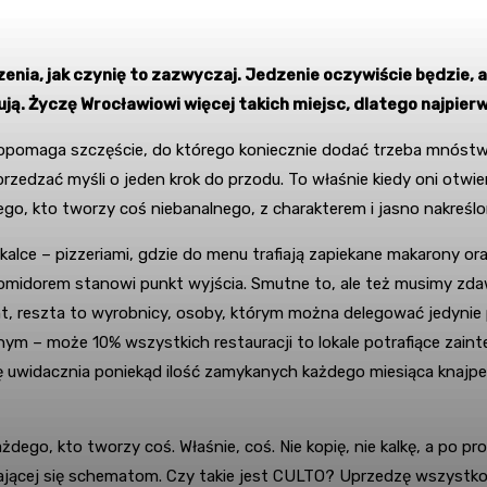
nia, jak czynię to zazwyczaj. Jedzenie oczywiście będzie, a
ują. Życzę Wrocławiowi więcej takich miejsc, dlatego najpierw
opomaga szczęście, do którego koniecznie dodać trzeba mnóstwo p
zedzać myśli o jeden krok do przodu. To właśnie kiedy oni otwie
go, kto tworzy coś niebanalnego, z charakterem i jasno nakreśl
alce – pizzeriami, gdzie do menu trafiają zapiekane makarony or
i pomidorem stanowi punkt wyjścia. Smutne to, ale też musimy zd
t, reszta to wyrobnicy, osoby, którym można delegować jedynie 
ym – może 10% wszystkich restauracji to lokale potrafiące zai
ę uwidacznia poniekąd ilość zamykanych każdego miesiąca knajp
, kto tworzy coś. Właśnie, coś. Nie kopię, nie kalkę, a po pros
jącej się schematom. Czy takie jest CULTO? Uprzedzę wszystko, 