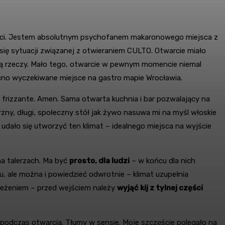
kości. Jestem absolutnym psychofanem makaronowego miejsca z
 się sytuacji związanej z otwieraniem CULTO. Otwarcie miało
eją rzeczy. Mało tego, otwarcie w pewnym momencie niemal
mocno wyczekiwane miejsce na gastro mapie Wrocławia.
e frizzante. Amen. Sama otwarta kuchnia i bar pozwalający na
trzny, długi, społeczny stół jak żywo nasuwa mi na myśl włoskie
udało się utworzyć ten klimat – idealnego miejsca na wyjście
na talerzach. Ma być
prosto, dla ludzi
– w końcu dla nich
, ale można i powiedzieć odwrotnie – klimat uzupełnia
rzeżeniem – przed wejściem należy
wyjąć kij z tylnej części
odczas otwarcia. Tłumy w sensie. Moje szczęście polegało na