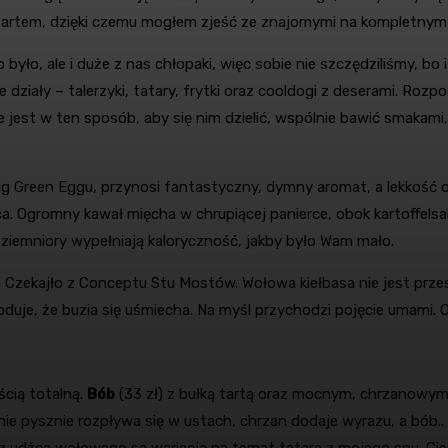
artem, dzięki czemu mogłem zjeść ze znajomymi na kompletnym luz
ło, ale i duże z nas chłopaki, więc sobie nie szczędziliśmy, bo 
 działy – talerzyki, tatary, frytki oraz cooldogi z deserami. Ro
 jest w ten sposób, aby się nim dzielić, wspólnie bawić smakami,
 Big Green Eggu, przynosi fantastyczny, dymny aromat, a lekkość
ca. Ogromny kawał mięcha w chrupiącej panierce, obok kartoffelsa
, ziemniory wypełniają kaloryczność, jakby było Wam mało.
a Czekajło z Conceptu Stu Mostów. Wołowa kiełbasa nie jest prze
je, że buzia się uśmiecha. Na myśl przychodzi pojęcie umami. O
ścią totalną.
Bób
(33 zł) z bułką tartą oraz mocnym, chrzanowy
e pysznie rozpływa się w ustach, chrzan dodaje wyrazu, a bób.. 
z udźca wołowego są wariacją na temat tatara z mojego snu. Cienkie