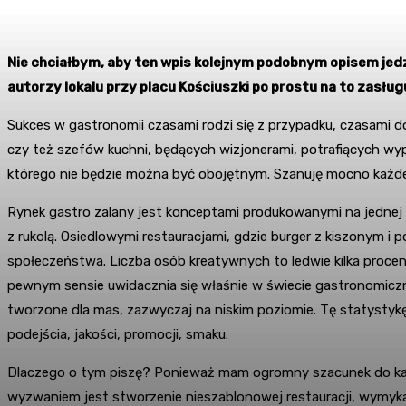
Nie chciałbym, aby ten wpis kolejnym podobnym opisem jedze
autorzy lokalu przy placu Kościuszki po prostu na to zasług
Sukces w gastronomii czasami rodzi się z przypadku, czasami d
czy też szefów kuchni, będących wizjonerami, potrafiących wypr
którego nie będzie można być obojętnym. Szanuję mocno każde
Rynek gastro zalany jest konceptami produkowanymi na jednej k
z rukolą. Osiedlowymi restauracjami, gdzie burger z kiszonym 
społeczeństwa. Liczba osób kreatywnych to ledwie kilka procen
pewnym sensie uwidacznia się właśnie w świecie gastronomiczn
tworzone dla mas, zazwyczaj na niskim poziomie. Tę statystyk
podejścia, jakości, promocji, smaku.
Dlaczego o tym piszę? Ponieważ mam ogromny szacunek do każdego
wyzwaniem jest stworzenie nieszablonowej restauracji, wymyka