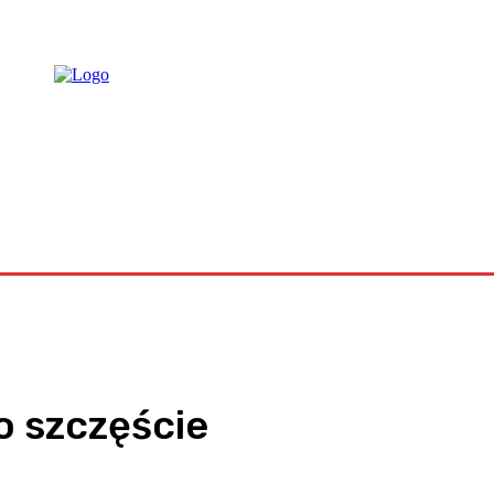
raca
to szczęście