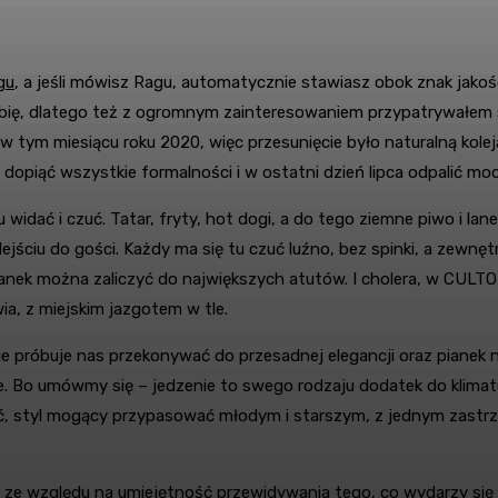
gu
, a jeśli mówisz Ragu, automatycznie stawiasz obok znak ja
Wielbię, dlatego też z ogromnym zainteresowaniem przypatrywałem
w tym miesiącu roku 2020, więc przesunięcie było naturalną kol
ę dopiąć wszystkie formalności i w ostatni dzień lipca odpalić 
idać i czuć. Tatar, fryty, hot dogi, a do tego ziemne piwo i lan
ejściu do gości. Każdy ma się tu czuć luźno, bez spinki, a zewnę
lanek można zaliczyć do największych atutów. I cholera, w CULTO 
ia, z miejskim jazgotem w tle.
ie próbuje nas przekonywać do przesadnej elegancji oraz pianek 
e. Bo umówmy się – jedzenie to swego rodzaju dodatek do klimatu
kość, styl mogący przypasować młodym i starszym, z jednym zast
e względu na umiejętność przewidywania tego, co wydarzy się p