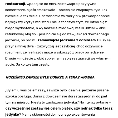
restauracji
, wpadajcie do nich, zostawiajcie pozytywne
komentarze, a jeśli smakowało – polecajcie znajomym, tyle. Tak
niewiele, a tak wiele. Gastronomia wkroczyła w prawdopodobnie
największy kryzys w historii i nie jest oczywistym, że łatwo się z
niego wydostanie, a Wy możecie mieć swój wielki udział w akcji
ratunkowej. Mój tip – jeśli boicie się dostaw, jakości dowożonego
jedzenia, po prostu
zamawiajcie jedzenie z odbiorem
. Plusy są
przynajmniej dwa – zazwyczaj jest szybciej, choć oczywiście
rozumiem, że nie każdy może wyskoczyć z pracy po jedzenie.
Drugie – możecie zrobić sobie namiastkę restauracji we własnym
aucie. Ja korzystam często.
WCZEŚNIEJ ZAWSZE BYŁO DOBRZE, A TERAZ WPADKA
„Byłem u was osiem razy, zawsze było idealnie, jedzenie pyszne,
szybka obsługa. Dania z dowozem nie dorastają jednak do pięt
tym na miejscu. Niestety, zasłużona jedynka.” No i teraz pytanie –
czy wcześniej zostawiłeś osiem piątek, czy jednak tylko teraz
jedynkę
? Mamy skłonności do mocnego akcentowania