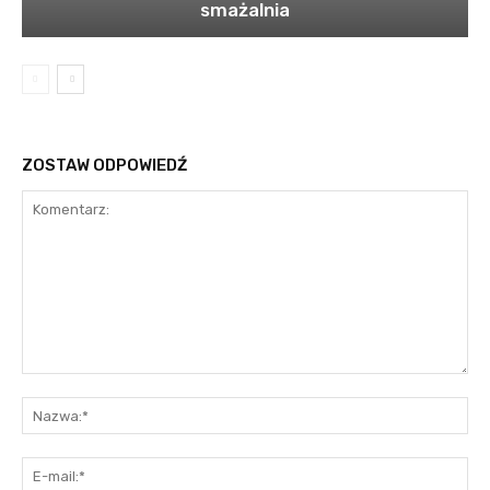
smażalnia
ZOSTAW ODPOWIEDŹ
Komentarz:
Na
E-