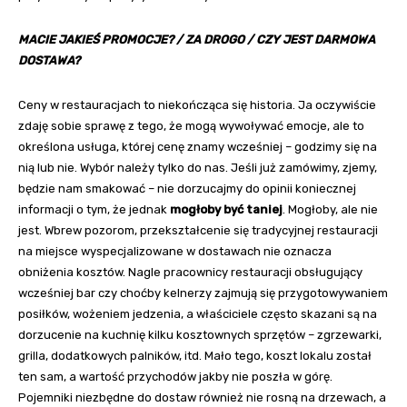
MACIE JAKIEŚ PROMOCJE? / ZA DROGO / CZY JEST DARMOWA
DOSTAWA?
Ceny w restauracjach to niekończąca się historia. Ja oczywiście
zdaję sobie sprawę z tego, że mogą wywoływać emocje, ale to
określona usługa, której cenę znamy wcześniej – godzimy się na
nią lub nie. Wybór należy tylko do nas. Jeśli już zamówimy, zjemy,
będzie nam smakować – nie dorzucajmy do opinii koniecznej
informacji o tym, że jednak
mogłoby być taniej
. Mogłoby, ale nie
jest. Wbrew pozorom, przekształcenie się tradycyjnej restauracji
na miejsce wyspecjalizowane w dostawach nie oznacza
obniżenia kosztów. Nagle pracownicy restauracji obsługujący
wcześniej bar czy choćby kelnerzy zajmują się przygotowywaniem
posiłków, wożeniem jedzenia, a właściciele często skazani są na
dorzucenie na kuchnię kilku kosztownych sprzętów – zgrzewarki,
grilla, dodatkowych palników, itd. Mało tego, koszt lokalu został
ten sam, a wartość przychodów jakby nie poszła w górę.
Pojemniki niezbędne do dostaw również nie rosną na drzewach, a