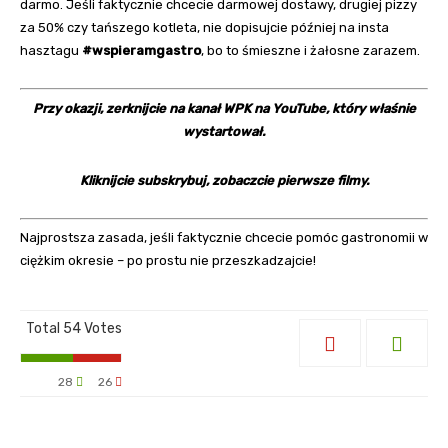
darmo. Jeśli faktycznie chcecie darmowej dostawy, drugiej pizzy
za 50% czy tańszego kotleta, nie dopisujcie później na insta
hasztagu
#wspieramgastro
, bo to śmieszne i żałosne zarazem.
Przy okazji, zerknijcie na
kanał WPK na YouTube
, który właśnie
wystartował.
Kliknijcie subskrybuj, zobaczcie pierwsze filmy.
Najprostsza zasada, jeśli faktycznie chcecie pomóc gastronomii w
ciężkim okresie – po prostu nie przeszkadzajcie!
Total
54
Votes
28
26