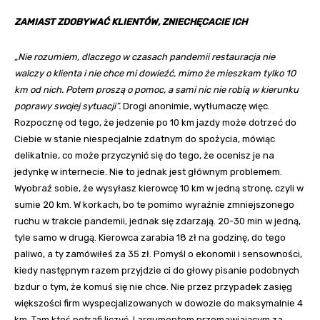
ZAMIAST ZDOBYWAĆ KLIENTÓW, ZNIECHĘCACIE ICH
„Nie rozumiem, dlaczego w czasach pandemii restauracja nie
walczy o klienta i nie chce mi dowieźć, mimo że mieszkam tylko 10
km od nich. Potem proszą o pomoc, a sami nic nie robią w kierunku
poprawy swojej sytuacji”.
Drogi anonimie, wytłumaczę więc.
Rozpocznę od tego, że jedzenie po 10 km jazdy może dotrzeć do
Ciebie w stanie niespecjalnie zdatnym do spożycia, mówiąc
delikatnie, co może przyczynić się do tego, że ocenisz je na
jedynkę w internecie. Nie to jednak jest głównym problemem.
Wyobraź sobie, że wysyłasz kierowcę 10 km w jedną stronę, czyli w
sumie 20 km. W korkach, bo te pomimo wyraźnie zmniejszonego
ruchu w trakcie pandemii, jednak się zdarzają. 20-30 min w jedną,
tyle samo w drugą. Kierowca zarabia 18 zł na godzinę, do tego
paliwo, a ty zamówiłeś za 35 zł. Pomyśl o ekonomii i sensowności,
kiedy następnym razem przyjdzie ci do głowy pisanie podobnych
bzdur o tym, że komuś się nie chce. Nie przez przypadek zasięg
większości firm wyspecjalizowanych w dowozie do maksymalnie 4
km. Tam ktoś potrafi liczyć. I argumentem przemawiającym za