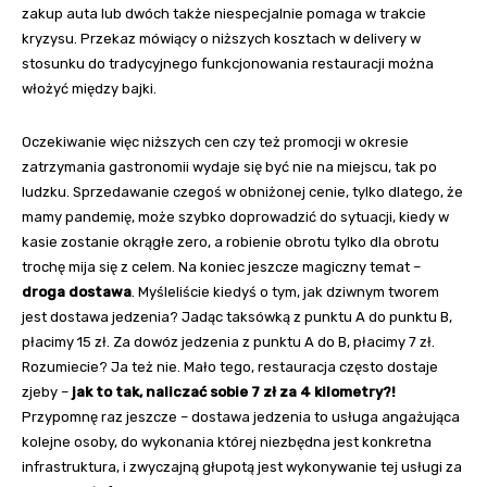
zakup auta lub dwóch także niespecjalnie pomaga w trakcie
kryzysu. Przekaz mówiący o niższych kosztach w delivery w
stosunku do tradycyjnego funkcjonowania restauracji można
włożyć między bajki.
Oczekiwanie więc niższych cen czy też promocji w okresie
zatrzymania gastronomii wydaje się być nie na miejscu, tak po
ludzku. Sprzedawanie czegoś w obniżonej cenie, tylko dlatego, że
mamy pandemię, może szybko doprowadzić do sytuacji, kiedy w
kasie zostanie okrągłe zero, a robienie obrotu tylko dla obrotu
trochę mija się z celem. Na koniec jeszcze magiczny temat –
droga dostawa
. Myśleliście kiedyś o tym, jak dziwnym tworem
jest dostawa jedzenia? Jadąc taksówką z punktu A do punktu B,
płacimy 15 zł. Za dowóz jedzenia z punktu A do B, płacimy 7 zł.
Rozumiecie? Ja też nie. Mało tego, restauracja często dostaje
zjeby –
jak to tak, naliczać sobie 7 zł za 4 kilometry?!
Przypomnę raz jeszcze – dostawa jedzenia to usługa angażująca
kolejne osoby, do wykonania której niezbędna jest konkretna
infrastruktura, i zwyczajną głupotą jest wykonywanie tej usługi za