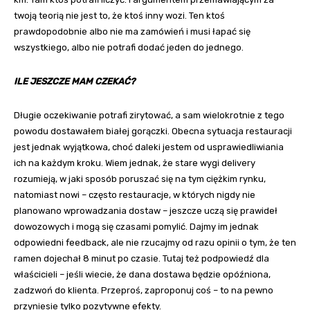
twoją teorią nie jest to, że ktoś inny wozi. Ten ktoś
prawdopodobnie albo nie ma zamówień i musi łapać się
wszystkiego, albo nie potrafi dodać jeden do jednego.
ILE JESZCZE MAM CZEKAĆ?
Długie oczekiwanie potrafi zirytować, a sam wielokrotnie z tego
powodu dostawałem białej gorączki. Obecna sytuacja restauracji
jest jednak wyjątkowa, choć daleki jestem od usprawiedliwiania
ich na każdym kroku. Wiem jednak, że stare wygi delivery
rozumieją, w jaki sposób poruszać się na tym ciężkim rynku,
natomiast nowi – często restauracje, w których nigdy nie
planowano wprowadzania dostaw – jeszcze uczą się prawideł
dowozowych i mogą się czasami pomylić. Dajmy im jednak
odpowiedni feedback, ale nie rzucajmy od razu opinii o tym, że ten
ramen dojechał 8 minut po czasie. Tutaj też podpowiedź dla
właścicieli – jeśli wiecie, że dana dostawa będzie opóźniona,
zadzwoń do klienta. Przeproś, zaproponuj coś – to na pewno
przyniesie tylko pozytywne efekty.