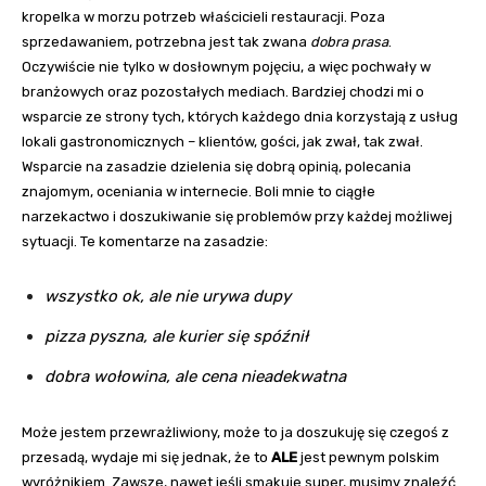
kropelka w morzu potrzeb właścicieli restauracji. Poza
sprzedawaniem, potrzebna jest tak zwana
dobra prasa
.
Oczywiście nie tylko w dosłownym pojęciu, a więc pochwały w
branżowych oraz pozostałych mediach. Bardziej chodzi mi o
wsparcie ze strony tych, których każdego dnia korzystają z usług
lokali gastronomicznych – klientów, gości, jak zwał, tak zwał.
Wsparcie na zasadzie dzielenia się dobrą opinią, polecania
znajomym, oceniania w internecie. Boli mnie to ciągłe
narzekactwo i doszukiwanie się problemów przy każdej możliwej
sytuacji. Te komentarze na zasadzie:
wszystko ok, ale nie urywa dupy
pizza pyszna, ale kurier się spóźnił
dobra wołowina, ale cena nieadekwatna
Może jestem przewrażliwiony, może to ja doszukuję się czegoś z
przesadą, wydaje mi się jednak, że to
ALE
jest pewnym polskim
wyróżnikiem. Zawsze, nawet jeśli smakuje super, musimy znaleźć