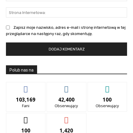
mai
St
Int
Zapisz moje nazwisko, adres e-mail i stronę internetową w tej
przeglądarce na następny raz, gdy skomentuję.
Polub nas na
103,169
42,400
100
Fani
Obserwujący
Obserwujący
100
1,420