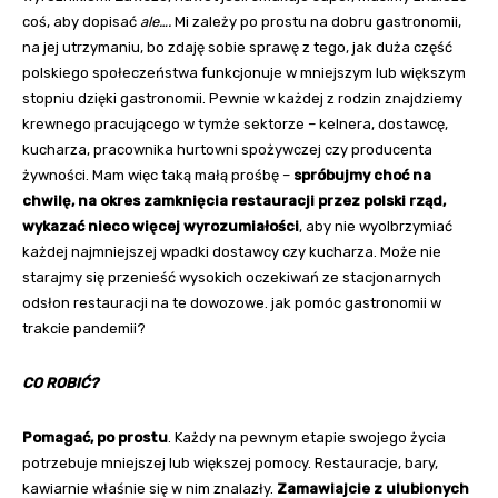
coś, aby dopisać
ale….
Mi zależy po prostu na dobru gastronomii,
na jej utrzymaniu, bo zdaję sobie sprawę z tego, jak duża część
polskiego społeczeństwa funkcjonuje w mniejszym lub większym
stopniu dzięki gastronomii. Pewnie w każdej z rodzin znajdziemy
krewnego pracującego w tymże sektorze – kelnera, dostawcę,
kucharza, pracownika hurtowni spożywczej czy producenta
żywności. Mam więc taką małą prośbę –
spróbujmy choć na
chwilę, na okres zamknięcia restauracji przez polski rząd,
wykazać nieco więcej wyrozumiałości
, aby nie wyolbrzymiać
każdej najmniejszej wpadki dostawcy czy kucharza. Może nie
starajmy się przenieść wysokich oczekiwań ze stacjonarnych
odsłon restauracji na te dowozowe. jak pomóc gastronomii w
trakcie pandemii?
CO ROBIĆ?
Pomagać, po prostu
. Każdy na pewnym etapie swojego życia
potrzebuje mniejszej lub większej pomocy. Restauracje, bary,
kawiarnie właśnie się w nim znalazły.
Zamawiajcie z ulubionych