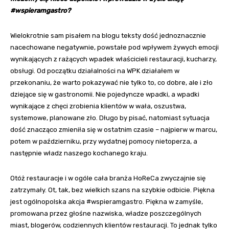
#wspieramgastro?
Wielokrotnie sam pisałem na blogu teksty dość jednoznacznie
nacechowane negatywnie, powstałe pod wpływem żywych emocji
wynikających z rażących wpadek właścicieli restauracji, kucharzy,
obsługi. Od początku działalności na WPK działałem w
przekonaniu, że warto pokazywać nie tylko to, co dobre, ale i zło
dziejące się w gastronomii. Nie pojedyncze wpadki, a wpadki
wynikające z chęci zrobienia klientów w wała, oszustwa,
systemowe, planowane zło. Długo by pisać, natomiast sytuacja
dość znacząco zmieniła się w ostatnim czasie – najpierw w marcu,
potem w październiku, przy wydatnej pomocy nietoperza, a
następnie władz naszego kochanego kraju.
Otóż restauracje i w ogóle cała branża HoReCa zwyczajnie się
zatrzymały. Ot, tak, bez wielkich szans na szybkie odbicie. Piękna
jest ogólnopolska akcja #wspieramgastro. Piękna w zamyśle,
promowana przez głośne nazwiska, władze poszczególnych
miast, blogerów, codziennych klientów restauracji. To jednak tylko