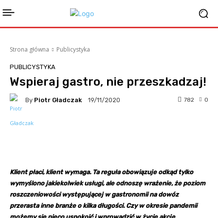
Strona główna
Publicystyka
PUBLICYSTYKA
Wspieraj gastro, nie przeszkadzaj!
By
Piotr Gładczak
782
0
19/11/2020
Facebook
Twitter
Pinterest
Klient płaci, klient wymaga. Ta reguła obowiązuje odkąd tylko
wymyślono jakiekolwiek usługi, ale odnoszę wrażenie, że poziom
roszczeniowości występującej w gastronomii na dowóz
przerasta inne branże o kilka długości. Czy w okresie pandemii
możemy się nieco uspokoić i wprowadzić w życie akcję