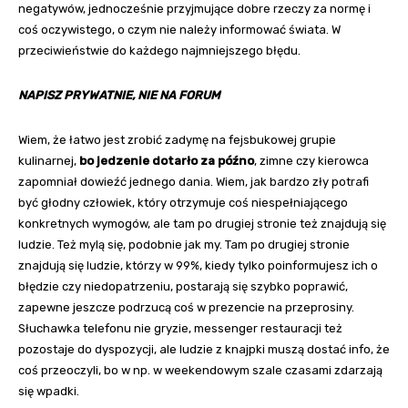
negatywów, jednocześnie przyjmujące dobre rzeczy za normę i
coś oczywistego, o czym nie należy informować świata. W
przeciwieństwie do każdego najmniejszego błędu.
NAPISZ PRYWATNIE, NIE NA FORUM
Wiem, że łatwo jest zrobić zadymę na fejsbukowej grupie
kulinarnej,
bo jedzenie dotarło za późno
, zimne czy kierowca
zapomniał dowieźć jednego dania. Wiem, jak bardzo zły potrafi
być głodny człowiek, który otrzymuje coś niespełniającego
konkretnych wymogów, ale tam po drugiej stronie też znajdują się
ludzie. Też mylą się, podobnie jak my. Tam po drugiej stronie
znajdują się ludzie, którzy w 99%, kiedy tylko poinformujesz ich o
błędzie czy niedopatrzeniu, postarają się szybko poprawić,
zapewne jeszcze podrzucą coś w prezencie na przeprosiny.
Słuchawka telefonu nie gryzie, messenger restauracji też
pozostaje do dyspozycji, ale ludzie z knajpki muszą dostać info, że
coś przeoczyli, bo w np. w weekendowym szale czasami zdarzają
się wpadki.