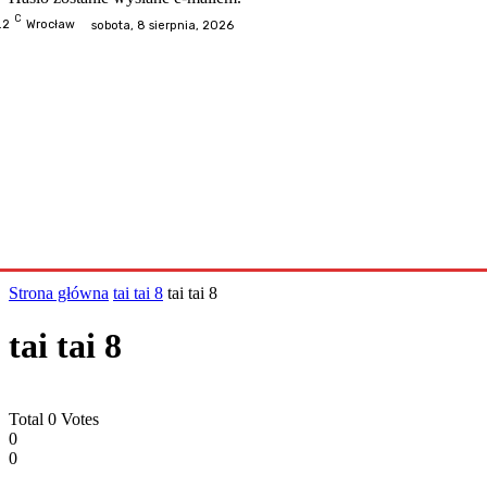
C
.2
Wrocław
sobota, 8 sierpnia, 2026
Odwiedzone
Kategorie
Informacje
Kontakt
Współp
Strona główna
tai tai 8
tai tai 8
tai tai 8
Total
0
Votes
0
0