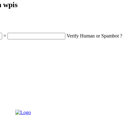
n wpis
=
Verify Human or Spambot ?