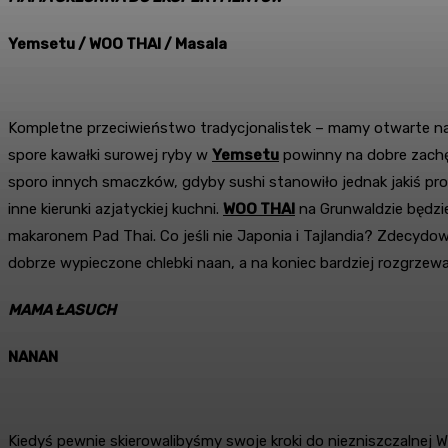
Yemsetu / WOO THAI / Masala
Kompletne przeciwieństwo tradycjonalistek – mamy otwarte na n
spore kawałki surowej ryby w
Yemsetu
powinny na dobre zachęc
sporo innych smaczków, gdyby sushi stanowiło jednak jakiś pr
inne kierunki azjatyckiej kuchni.
WOO THAI
na Grunwaldzie będzie
makaronem Pad Thai. Co jeśli nie Japonia i Tajlandia? Zdecyd
dobrze wypieczone chlebki naan, a na koniec bardziej rozgrzewa
MAMA ŁASUCH
NANAN
Kiedyś pewnie skierowalibyśmy swoje kroki do niezniszczalnej 