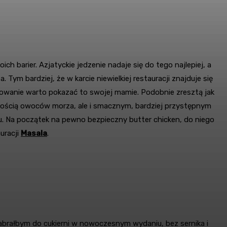
barier. Azjatyckie jedzenie nadaje się do tego najlepiej, a
m bardziej, że w karcie niewielkiej restauracji znajduje się
owanie warto pokazać to swojej mamie. Podobnie zresztą jak
ilością owoców morza, ale i smacznym, bardziej przystępnym
. Na początek na pewno bezpieczny butter chicken, do niego
uracji
Masala
.
zabrałbym do cukierni w nowoczesnym wydaniu, bez sernika i