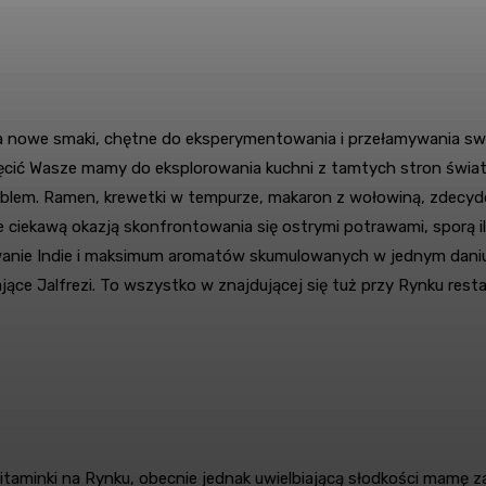
owe smaki, chętne do eksperymentowania i przełamywania swoich 
ić Wasze mamy do eksplorowania kuchni z tamtych stron świata. Ty
oblem. Ramen, krewetki w tempurze, makaron z wołowiną, zdecyd
 ciekawą okazją skonfrontowania się ostrymi potrawami, sporą 
owanie Indie i maksimum aromatów skumulowanych w jednym daniu
jące Jalfrezi. To wszystko w znajdującej się tuż przy Rynku resta
Witaminki na Rynku, obecnie jednak uwielbiającą słodkości mamę 