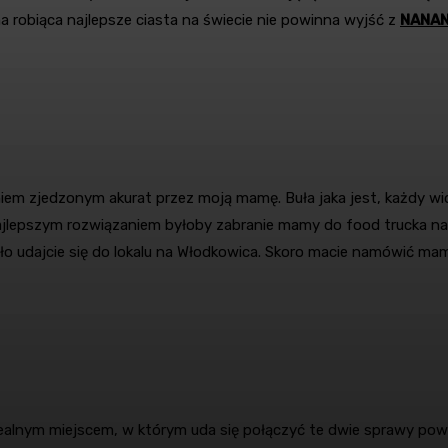
a robiąca najlepsze ciasta na świecie nie powinna wyjść z
NANA
m zjedzonym akurat przez moją mamę. Buła jaka jest, każdy widz
lepszym rozwiązaniem byłoby zabranie mamy do food trucka na 
udajcie się do lokalu na Włodkowica. Skoro macie namówić mamę do
. Idealnym miejscem, w którym uda się połączyć te dwie sprawy po