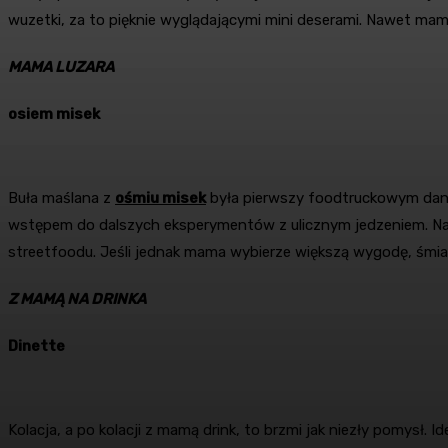
wuzetki, za to pięknie wyglądającymi mini deserami. Nawet mam
MAMA LUZARA
osiem misek
Buła maślana z
ośmiu misek
była pierwszy foodtruckowym danie
wstępem do dalszych eksperymentów z ulicznym jedzeniem. Naj
streetfoodu. Jeśli jednak mama wybierze większą wygodę, śmiało 
Z MAMĄ NA DRINKA
Dinette
Kolacja, a po kolacji z mamą drink, to brzmi jak niezły pomysł