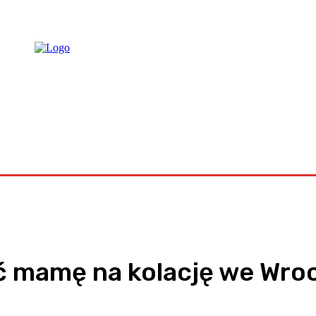
raca
ać mamę na kolację we Wro