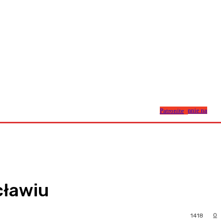
Wesprzyj mnie na Patronite
cławiu
0
1418