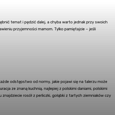
ębnić temat i pędzić dalej, a chyba warto jednak przy swoich
awieniu przyjemności mamom. Tylko pamiętajcie – jeśli
ażde odstępstwo od normy, jakie pojawi się na talerzu może
cja ze znaną kuchnią, najlepiej z polskimi daniami, polskimi
 znajdziecie rosół z perliczki, gołąbki z tartych ziemniaków czy