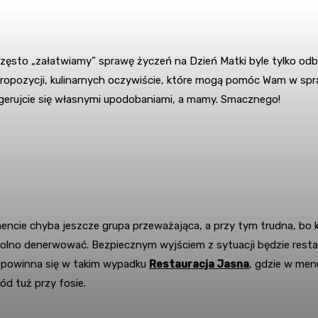
często „załatwiamy” sprawę życzeń na Dzień Matki byle tylko odb
a propozycji, kulinarnych oczywiście, które mogą pomóc Wam w spr
ugerujcie się własnymi upodobaniami, a mamy. Smacznego!
ncie chyba jeszcze grupa przeważająca, a przy tym trudna, bo k
lno denerwować. Bezpiecznym wyjściem z sytuacji będzie restaura
ić powinna się w takim wypadku
Restauracja Jasna
, gdzie w menu
ód tuż przy fosie.