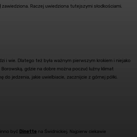
N
zawiedziona. Raczej uwiedziona tutejszymi słodkościami.
i i wie. Dlatego też była ważnym pierwszym krokiem i niejako
Borowską, gdzie na dobre można poczuć luźny klimat
 jedzenia, jakie uwielbiacie, zacznijcie z górnej półki.
winno być
Dinette
na Świdnickiej. Najpierw ciekawie