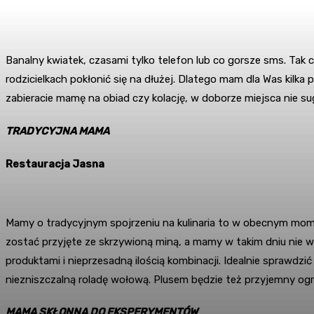
Banalny kwiatek, czasami tylko telefon lub co gorsze sms. Tak 
rodzicielkach pokłonić się na dłużej. Dlatego mam dla Was kilk
zabieracie mamę na obiad czy kolację, w doborze miejsca nie s
TRADYCYJNA MAMA
Restauracja Jasna
Mamy o tradycyjnym spojrzeniu na kulinaria to w obecnym mome
zostać przyjęte ze skrzywioną miną, a mamy w takim dniu nie wo
produktami i nieprzesadną ilością kombinacji. Idealnie sprawdz
niezniszczalną roladę wołową. Plusem będzie też przyjemny ogr
MAMA SKŁONNA DO EKSPERYMENTÓW