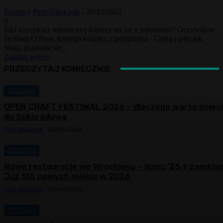
Przepisy
Piotr Gładczak
-
20/12/2022
0
Jaki koszykarz najmocniej kojarzy mi się z jedzeniem? Oczywiście,
że Shaq O'Neal, którego książka z przepisami - Gotuj i jedz jak
Shaq, pojawiła się...
Załaduj więcej
PRZECZYTAJ KONIECZNIE
JEDZENIE
OPEN CRAFT FESTIWAL 2026 – dlaczego warto pojec
do Szkaradowa
Piotr Gładczak
-
05/08/2026
JEDZENIE
Nowe restauracje we Wrocławiu – lipiec ’26 + zamknię
Już 155 nowych miejsc w 2026
Piotr Gładczak
-
03/08/2026
JEDZENIE