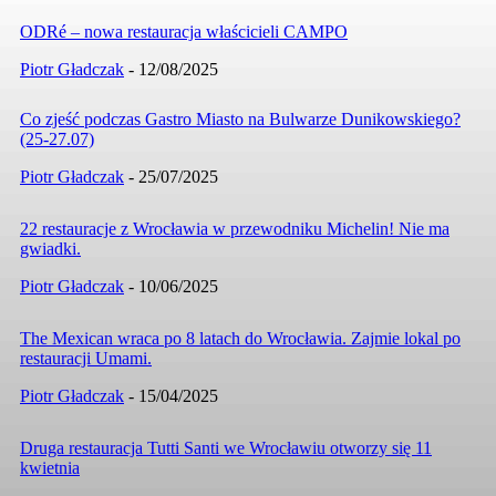
ODRé – nowa restauracja właścicieli CAMPO
Piotr Gładczak
-
12/08/2025
Co zjeść podczas Gastro Miasto na Bulwarze Dunikowskiego?
(25-27.07)
Piotr Gładczak
-
25/07/2025
22 restauracje z Wrocławia w przewodniku Michelin! Nie ma
gwiadki.
Piotr Gładczak
-
10/06/2025
The Mexican wraca po 8 latach do Wrocławia. Zajmie lokal po
restauracji Umami.
Piotr Gładczak
-
15/04/2025
Druga restauracja Tutti Santi we Wrocławiu otworzy się 11
kwietnia