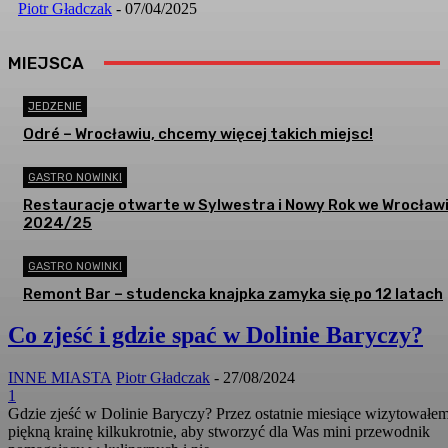
Piotr Gładczak
-
07/04/2025
MIEJSCA
JEDZENIE
Odré – Wrocławiu, chcemy więcej takich miejsc!
GASTRO NOWINKI
Restauracje otwarte w Sylwestra i Nowy Rok we Wrocławi
2024/25
GASTRO NOWINKI
Remont Bar – studencka knajpka zamyka się po 12 latach
Co zjeść i gdzie spać w Dolinie Baryczy?
INNE MIASTA
Piotr Gładczak
-
27/08/2024
1
Gdzie zjeść w Dolinie Baryczy? Przez ostatnie miesiące wizytowałem
piękną krainę kilkukrotnie, aby stworzyć dla Was mini przewodnik