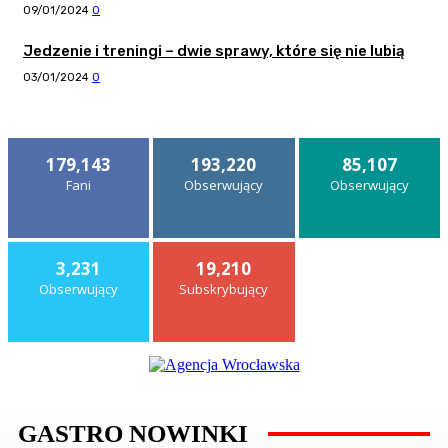
09/01/2024
0
Jedzenie i treningi – dwie sprawy, które się nie lubią
03/01/2024
0
Polub WPK na
179,143
193,220
85,107
Fani
Obserwujący
Obserwujący
3,231
19,210
Obserwujący
Subskrybujący
GASTRO NOWINKI