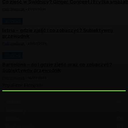
Co zjeść w Świdnicy? Ginger Concept i Frytka smażal
Piotr Gładczak
-
21/07/2026
JEDZENIE
Istria – gdzie zjeść i co zobaczyć? Subiektywny
przewodnik
Piotr Gładczak
-
20/07/2026
JEDZENIE
Barcelona – co i gdzie zjeść oraz co zobaczyć?
Subiektywny przewodnik
Piotr Gładczak
-
18/07/2026
Popularne kategorie
Jedzenie
508
Lokalizacje
307
Okazja
156
Kuchnia polska
112