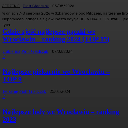
JEDZENIE
Piotr Gładczak
-
05/08/2026
W dniach 7-8 sierpnia 2026 w Szkaradowie pod Miliczem, na terenie Br
Nepomucen, odbędzie się dwunasta edycja OPEN CRAFT FESTIWAL - jed
tych...
Gdzie zjeść najlepsze pączki we
Wrocławiu – ranking 2024 (TOP 15)
Cukiernia
Piotr Gładczak
-
07/02/2024
2
Najlepsze piekarnie we Wrocławiu –
TOP 9
Jedzenie
Piotr Gładczak
-
25/01/2024
2
Najlepsze lody we Wrocławiu – ranking
2023