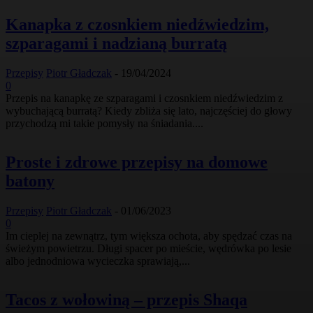
Kanapka z czosnkiem niedźwiedzim,
szparagami i nadzianą burratą
Przepisy
Piotr Gładczak
-
19/04/2024
0
Przepis na kanapkę ze szparagami i czosnkiem niedźwiedzim z
wybuchającą burratą? Kiedy zbliża się lato, najczęściej do głowy
przychodzą mi takie pomysły na śniadania....
Proste i zdrowe przepisy na domowe
batony
Przepisy
Piotr Gładczak
-
01/06/2023
0
Im cieplej na zewnątrz, tym większa ochota, aby spędzać czas na
świeżym powietrzu. Długi spacer po mieście, wędrówka po lesie
albo jednodniowa wycieczka sprawiają,...
Tacos z wołowiną – przepis Shaqa