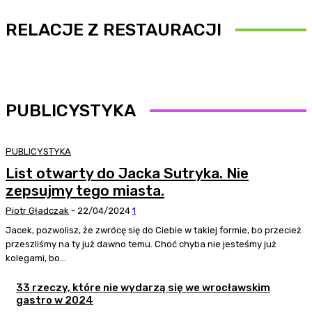
RELACJE Z RESTAURACJI
PUBLICYSTYKA
PUBLICYSTYKA
List otwarty do Jacka Sutryka. Nie
zepsujmy tego miasta.
Piotr Gładczak
-
22/04/2024
1
Jacek, pozwolisz, że zwrócę się do Ciebie w takiej formie, bo przecież
przeszliśmy na ty już dawno temu. Choć chyba nie jesteśmy już
kolegami, bo...
33 rzeczy, które nie wydarzą się we wrocławskim
gastro w 2024