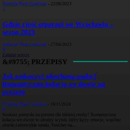
Jedzenie
Piotr Gładczak
-
22/06/2023
1
Gdzie zjeść szparagi we Wrocławiu –
sezon 2023
Jedzenie
Piotr Gładczak
-
27/04/2023
0
Załaduj więcej
&#9755; PRZEPISY
Jak zaskoczyć ukochaną osobę?
Romantyczna kolacja we dwoje na
prezent
Przepisy
Piotr Gładczak
-
18/11/2024
0
Szukasz pomysłu na prezent dla bliskiej osoby? Romantyczna
kolacja we dwoje to idealny wybór, który łączy emocje, wspólne
chwile i niezwykłe smaki. Voucher na...