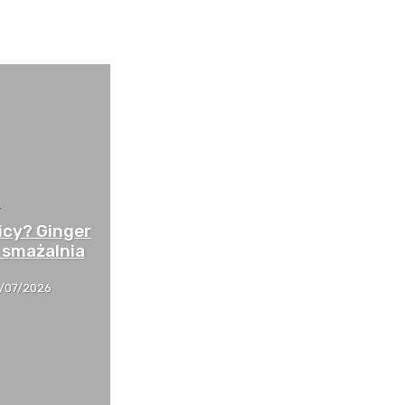
E
icy? Ginger
 smażalnia
1/07/2026