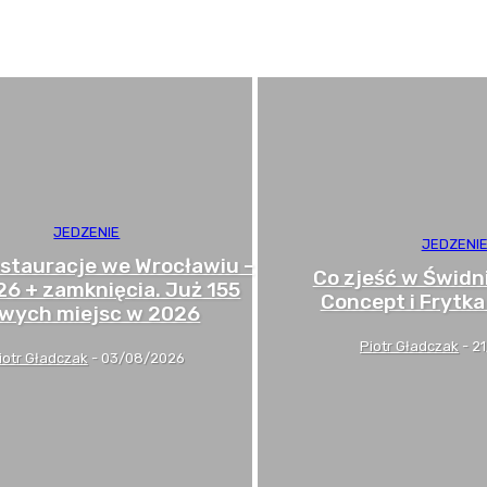
JEDZENIE
JEDZENI
stauracje we Wrocławiu –
Co zjeść w Świdn
 ’26 + zamknięcia. Już 155
Concept i Frytka
wych miejsc w 2026
Piotr Gładczak
-
2
iotr Gładczak
-
03/08/2026