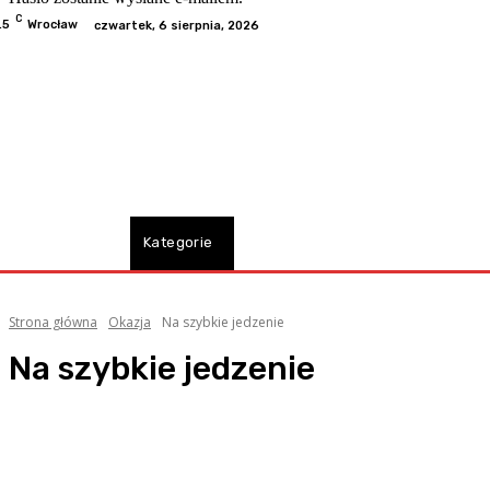
C
.5
Wrocław
czwartek, 6 sierpnia, 2026
Odwiedzone
Kategorie
Informacje
Kontakt
Współp
Strona główna
Okazja
Na szybkie jedzenie
Na szybkie jedzenie
Dania bezglutenowe
Dla dużych grup
Fine dining
Jedzenie na dowóz