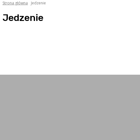
Strona główna
Jedzenie
Jedzenie
Bar domowy
Bistronomia
Burgery
Casual dining
Comfort food
Cukiernia