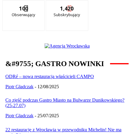
100
1,420
Obserwujący
Subskrybujący
&#9755; GASTRO NOWINKI
ODRé – nowa restauracja właścicieli CAMPO
Piotr Gładczak
-
12/08/2025
Co zjeść podczas Gastro Miasto na Bulwarze Dunikowskiego?
(25-27.07)
Piotr Gładczak
-
25/07/2025
22 restauracje z Wrocławia w przewodniku Michelin! Nie ma