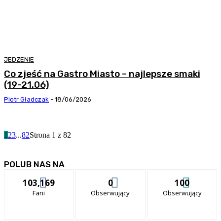
JEDZENIE
Co zjeść na Gastro Miasto – najlepsze smaki
(19-21.06)
Piotr Gładczak
-
18/06/2026
1
2
3
...
82
Strona 1 z 82
POLUB NAS NA
103,169
0
100
Fani
Obserwujący
Obserwujący