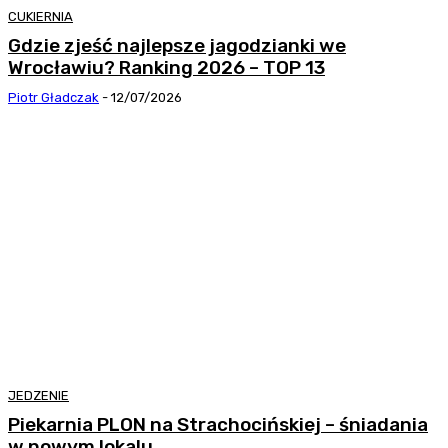
CUKIERNIA
Gdzie zjeść najlepsze jagodzianki we
Wrocławiu? Ranking 2026 – TOP 13
Piotr Gładczak
-
12/07/2026
JEDZENIE
Piekarnia PLON na Strachocińskiej – śniadania
w nowym lokalu