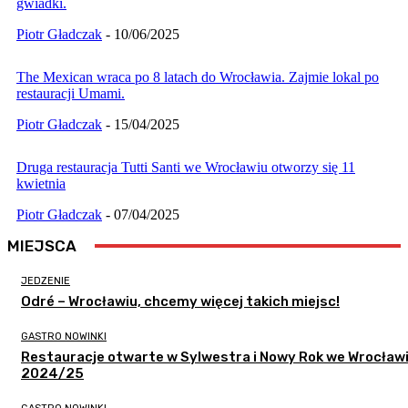
gwiadki.
Piotr Gładczak
-
10/06/2025
The Mexican wraca po 8 latach do Wrocławia. Zajmie lokal po
restauracji Umami.
Piotr Gładczak
-
15/04/2025
Druga restauracja Tutti Santi we Wrocławiu otworzy się 11
kwietnia
Piotr Gładczak
-
07/04/2025
MIEJSCA
JEDZENIE
Odré – Wrocławiu, chcemy więcej takich miejsc!
GASTRO NOWINKI
Restauracje otwarte w Sylwestra i Nowy Rok we Wrocławi
2024/25