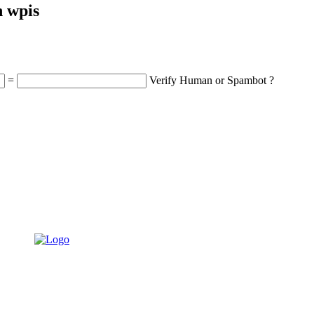
n wpis
=
Verify Human or Spambot ?