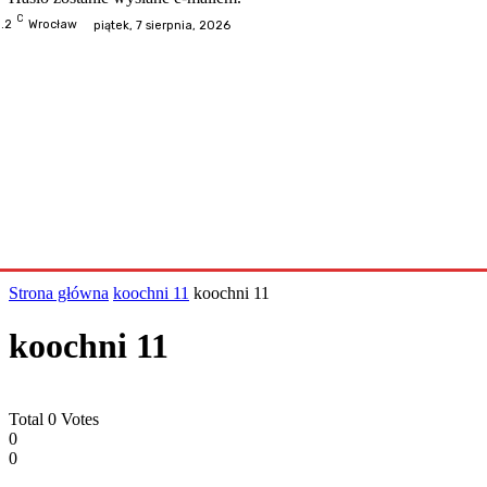
C
.2
Wrocław
piątek, 7 sierpnia, 2026
Odwiedzone
Kategorie
Informacje
Kontakt
Współp
Strona główna
koochni 11
koochni 11
koochni 11
Total
0
Votes
0
0