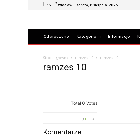
C
13.5
Wrocław
sobota, 8 sierpnia, 2026
Odwiedzone
Kategorie
Informacje
K
Strona główna
ramzes 10
ramzes 10
ramzes 10
Total
0
Votes
0
0
Komentarze