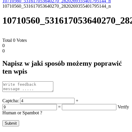
10710560_531617053640270_2820269355401795144_n
10710560_531617053640270_2820269355401795144_n
10710560_531617053640270_28
Total
0
Votes
0
0
Napisz w jaki sposób możemy poprawić
ten wpis
Captcha:
+
=
Verify
Human or Spambot ?