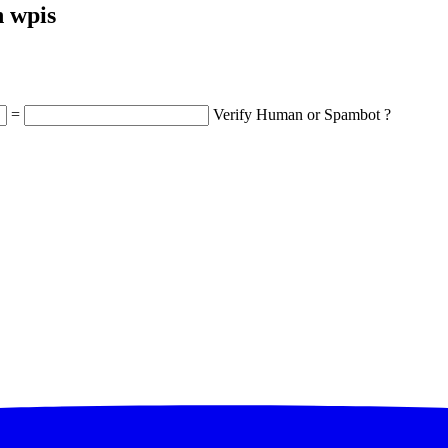
n wpis
=
Verify Human or Spambot ?