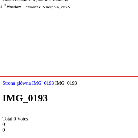
C
.4
Wrocław
czwartek, 6 sierpnia, 2026
Odwiedzone
Kategorie
Informacje
Kontakt
Współp
Strona główna
IMG_0193
IMG_0193
IMG_0193
Total
0
Votes
0
0