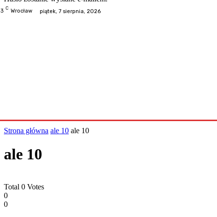
C
.3
Wrocław
piątek, 7 sierpnia, 2026
Odwiedzone
Kategorie
Informacje
Kontakt
Współp
Strona główna
ale 10
ale 10
ale 10
Total
0
Votes
0
0