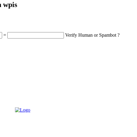
n wpis
=
Verify Human or Spambot ?