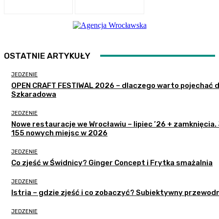
OSTATNIE ARTYKUŁY
JEDZENIE
OPEN CRAFT FESTIWAL 2026 – dlaczego warto pojechać 
Szkaradowa
JEDZENIE
Nowe restauracje we Wrocławiu – lipiec ’26 + zamknięcia.
155 nowych miejsc w 2026
JEDZENIE
Co zjeść w Świdnicy? Ginger Concept i Frytka smażalnia
JEDZENIE
Istria – gdzie zjeść i co zobaczyć? Subiektywny przewodn
JEDZENIE