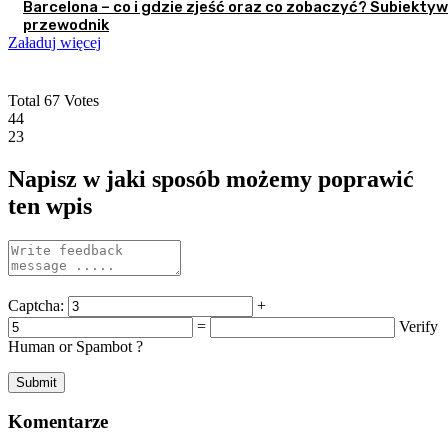
Barcelona – co i gdzie zjeść oraz co zobaczyć? Subiekty
przewodnik
Załaduj więcej
Total
67
Votes
44
23
Napisz w jaki sposób możemy poprawić
ten wpis
Captcha:
+
=
Verify
Human or Spambot ?
Komentarze