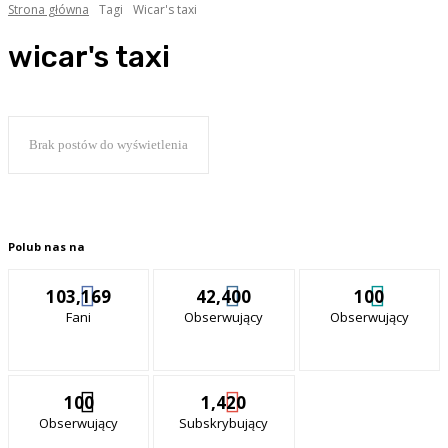
Strona główna
Tagi
Wicar's taxi
wicar's taxi
Brak postów do wyświetlenia
Polub nas na
103,169
42,400
100
Fani
Obserwujący
Obserwujący
100
1,420
Obserwujący
Subskrybujący