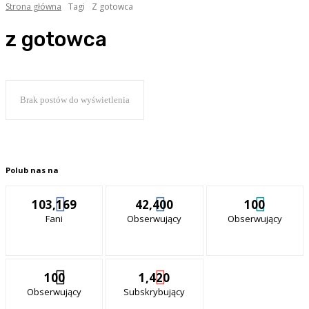
Strona główna
Tagi
Z gotowca
z gotowca
Brak postów do wyświetlenia
Polub nas na
103,169
42,400
100
Fani
Obserwujący
Obserwujący
100
1,420
Obserwujący
Subskrybujący