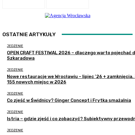
OSTATNIE ARTYKUŁY
JEDZENIE
OPEN CRAFT FESTIWAL 2026 – dlaczego warto pojechać 
Szkaradowa
JEDZENIE
Nowe restauracje we Wrocławiu – lipiec ’26 + zamknięcia.
155 nowych miejsc w 2026
JEDZENIE
Co zjeść w Świdnicy? Ginger Concept i Frytka smażalnia
JEDZENIE
Istria – gdzie zjeść i co zobaczyć? Subiektywny przewodn
JEDZENIE