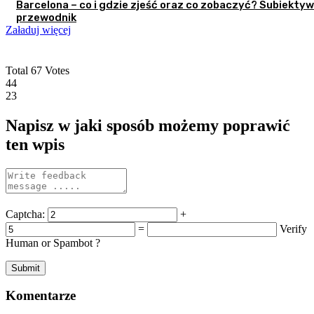
Barcelona – co i gdzie zjeść oraz co zobaczyć? Subiekty
przewodnik
Załaduj więcej
Total
67
Votes
44
23
Napisz w jaki sposób możemy poprawić
ten wpis
Captcha:
+
=
Verify
Human or Spambot ?
Komentarze