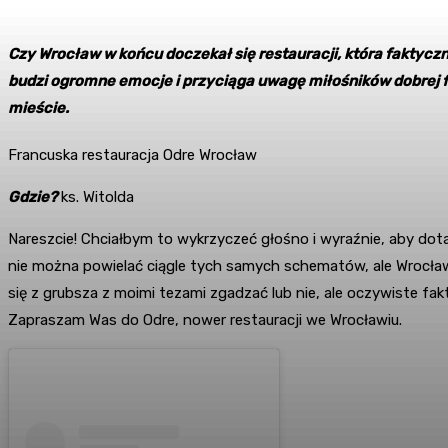
Czy Wrocław w końcu doczekał się restauracji, która faktycz
budzi ogromne emocje i przyciąga uwagę miłośników dobrej f
mieście.
Francuska restauracja Odre Wrocław
Gdzie?
ks. Witolda
Nareszcie! Chciałbym to wykrzyczeć głośno i wyraźnie, aby do
nie można powielać ciągle tych samych schematów, ale Wrocław 
się z grubsza z moimi tezami zgadzać lub nie, ale oczywiste fak
Zapraszam Was do Odre, nower restauracji we Wrocławiu.