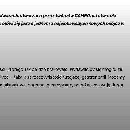
 Bulwarach, stworzona przez twórców CAMPO, od otwarcia
w mówi się jako o jednym z najciekawszych nowych miejsc w
ści, którego tak bardzo brakowało. Wydawać by się mogło, że
ckroć – taka jest rzeczywistość tutejszej gastronomii. Możemy
jsce jakościowe, dograne, przemyślane, podążające swoją drogą.