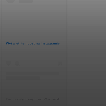
Wyświetl ten post na Instagramie
Post udostępniony przez Wrocławskie Podróże Kulinarne – gdzie zjeść we Wrocławiu🍕🍲🍔 (@wroclawskiepodrozekulinarne)