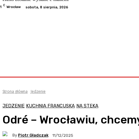
C
.1
Wrocław
sobota, 8 sierpnia, 2026
Odwiedzone
Kategorie
Informacje
Kontakt
Współp
Strona główna
Jedzenie
JEDZENIE
KUCHNIA FRANCUSKA
NA STEKA
Odré – Wrocławiu, chcemy
By
Piotr Gładczak
11/12/2025