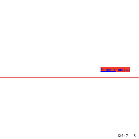
Wesprzyj mnie na Patronite
0
12447