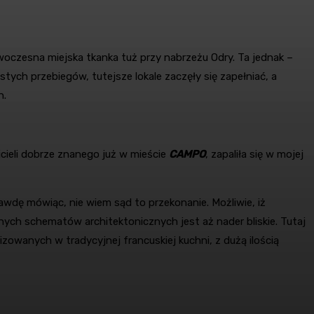
owoczesna miejska tkanka tuż przy nabrzeżu Odry. Ta jednak –
ch przebiegów, tutejsze lokale zaczęły się zapełniać, a
h.
icieli dobrze znanego już w mieście
CAMPO
, zapaliła się w mojej
wdę mówiąc, nie wiem sąd to przekonanie. Możliwie, iż
ch schematów architektonicznych jest aż nader bliskie. Tutaj
lizowanych w tradycyjnej francuskiej kuchni, z dużą ilością