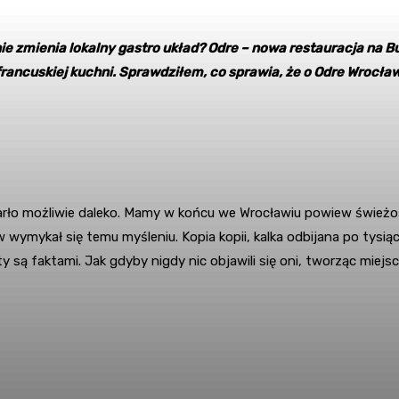
nie zmienia lokalny gastro układ? Odre – nowa restauracja na
rancuskiej kuchni. Sprawdziłem, co sprawia, że o Odre Wrocła
tarło możliwie daleko. Mamy w końcu we Wrocławiu powiew świeżo
wymykał się temu myśleniu. Kopia kopii, kalka odbijana po tysią
ty są faktami. Jak gdyby nigdy nic objawili się oni, tworząc mie