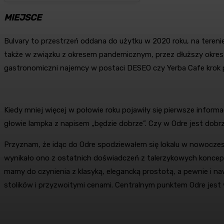
MIEJSCE
Bulvary to przestrzeń oddana do użytku w 2020 roku, na terenie
także w związku z okresem pandemicznym, przez dłuższy okres n
gastronomiczni najemcy w postaci DESEO czy Yerba Cafe krok po
Kiedy mniej więcej w połowie roku pojawiły się pierwsze inform
głowie lampka z napisem „będzie dobrze”. Czy w Odre jest dob
Przyznam, że idąc do Odre spodziewałem się lokalu w nowoczes
wynikało ono z ostatnich doświadczeń z talerzykowych koncept
mamy do czynienia z klasyką, elegancką prostotą, a pewnie i 
stolików i przyzwoitymi cenami. Centralnym punktem Odre jest 