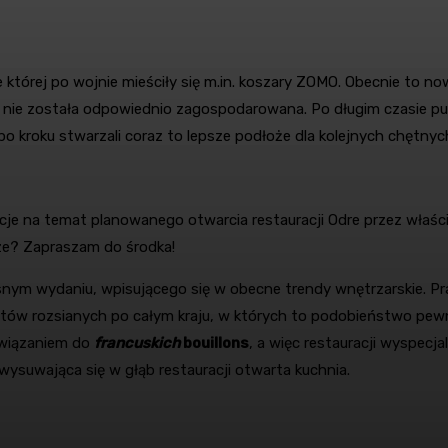
 której po wojnie mieściły się m.in. koszary ZOMO. Obecnie to n
ie została odpowiednio zagospodarowana. Po długim czasie pusty
 kroku stwarzali coraz to lepsze podłoże dla kolejnych chętnyc
acje na temat planowanego otwarcia restauracji Odre przez właśc
rze? Zapraszam do środka!
nym wydaniu, wpisującego się w obecne trendy wnętrzarskie. Pra
ów rozsianych po całym kraju, w których to podobieństwo pewny
nawiązaniem do
francuskich
bouillons
, a więc restauracji wyspecja
wysuwająca się w głąb restauracji otwarta kuchnia.