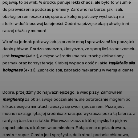
pojawią, to pewnik. W środku panuje lekki chaos, ale było to w sumie
do przewidzenia podczas premiery. Zarówno na barze, jak i sali,
obsługi przemieszcza się sporo, a kolejne potrawy wychodzą na
stoliki w dość losowej kolejności. Jedni na pizzę czekają chwilę, inni
raczej dłuższy moment.
W końcu jednak potrawy lądują przede mną i sprawdzam! Na początek
dania główne. Bardzo smaczna, klasyczna, ze sporą ilością beszamelu
jest
lasagne
(46 zł), a mięso w środku ma taki trochę kiełbasiany
posmak oraz konsystencję. Słabiej wypada dość nijakie
tagliatelle alla
bolognese
(47 zł). Zabrakło soli, zabrakło makaronu w wersji al dente.
Dobra, przejdźmy do najważniejszego, a więc pizzy. Zamówiłem
margheritę
za 30 zł, swoje odczekałem, ale ostatecznie mogłem po
kilkudziesięciu minutach cieszyć się swoim jedzeniem. Pizza jest
mocno rozciągnięta, jej średnica znacząco wykracza poza tą talerza, a
ranty są bardzo niziutkie. Pierwsza rzecz, o której myślę, to piękny
zapach pieca, o którym wspominałem. Połączenie ognia, drewna,
ciasta – super. Ciasto jest sprężyste, delikatne i pachnie chlebowo,