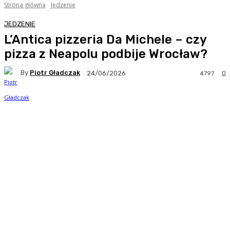
Strona główna
Jedzenie
JEDZENIE
L’Antica pizzeria Da Michele – czy
pizza z Neapolu podbije Wrocław?
By
Piotr Gładczak
0
24/06/2026
4797
Facebook
Twitter
Pinterest
WhatsA