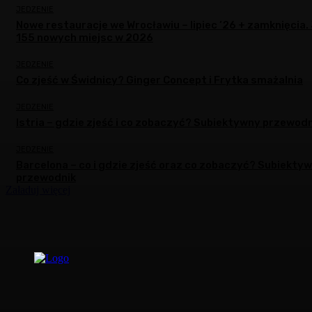
JEDZENIE
Nowe restauracje we Wrocławiu – lipiec ’26 + zamknięcia.
155 nowych miejsc w 2026
JEDZENIE
Co zjeść w Świdnicy? Ginger Concept i Frytka smażalnia
JEDZENIE
Istria – gdzie zjeść i co zobaczyć? Subiektywny przewodn
JEDZENIE
Barcelona – co i gdzie zjeść oraz co zobaczyć? Subiekty
przewodnik
Załaduj więcej