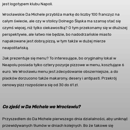
jest logotypem klubu Napoli.
Wrocławskie Da Michele przybliża markę do liczby 100 franczyz na
całym świecie, ale czy w stolicy Dolnego Śląska ma szansę stać się
czymś więcej, niż tylko ciekawostką? O tym przekonamy się w dłuższej
perspektywie, ale łatwo nie będzie, bo nadodrzańskie miasto
napakowane jest dobrą pizzą, w tym także w dużej mierze
neapolitańską.
Jak prezentuje się menu? To interesujące, bo oryginalny lokal w
Neapolu posiada tylko cztery pozycje pizzowe w menu, kosztujące 6
euro. We Wrocławiu menu jest zdecydowanie obszerniejsze, a do
placków dorzucono także makarony, desery i antipasti. Przekrój
cenowy pizz rozpościera się od 30 do 61 zł.
Co zjeść w Da Michele we Wrocławiu?
Przyszedłem do Da Michele pierwszego dnia działalności, aby uniknąć
przewidywanych tłumów w dniach kolejnych. Bo że takowe się