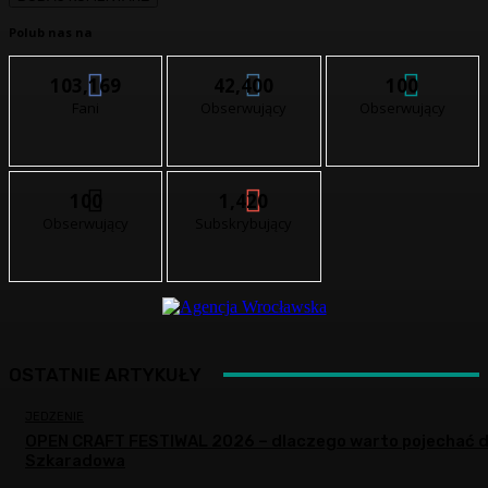
Polub nas na
103,169
42,400
100
Fani
Obserwujący
Obserwujący
100
1,420
Obserwujący
Subskrybujący
OSTATNIE ARTYKUŁY
JEDZENIE
OPEN CRAFT FESTIWAL 2026 – dlaczego warto pojechać 
Szkaradowa