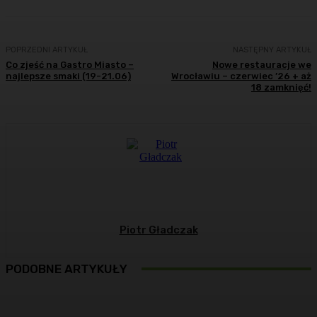
POPRZEDNI ARTYKUŁ
NASTĘPNY ARTYKUŁ
Co zjeść na Gastro Miasto –
Nowe restauracje we
najlepsze smaki (19-21.06)
Wrocławiu – czerwiec ’26 + aż
18 zamknięć!
Piotr Gładczak
PODOBNE ARTYKUŁY