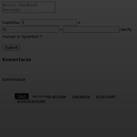
Captcha:
+
=
Verify
Human or Spambot ?
Komentarze
komentarze
TAGS
da michele wrocław
maradona
pizza rynek
pizzeria wrocław
Facebook
Twitter
Pinterest
WhatsA