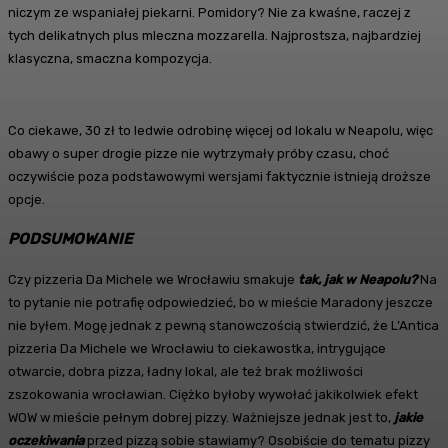
niczym ze wspaniałej piekarni. Pomidory? Nie za kwaśne, raczej z
tych delikatnych plus mleczna mozzarella. Najprostsza, najbardziej
klasyczna, smaczna kompozycja.
Co ciekawe, 30 zł to ledwie odrobinę więcej od lokalu w Neapolu, więc
obawy o super drogie pizze nie wytrzymały próby czasu, choć
oczywiście poza podstawowymi wersjami faktycznie istnieją droższe
opcje.
PODSUMOWANIE
Czy pizzeria Da Michele we Wrocławiu smakuje
tak, jak w Neapolu?
Na
to pytanie nie potrafię odpowiedzieć, bo w mieście Maradony jeszcze
nie byłem. Mogę jednak z pewną stanowczością stwierdzić, że L’Antica
pizzeria Da Michele we Wrocławiu to ciekawostka, intrygujące
otwarcie, dobra pizza, ładny lokal, ale też brak możliwości
zszokowania wrocławian. Ciężko byłoby wywołać jakikolwiek efekt
WOW w mieście pełnym dobrej pizzy. Ważniejsze jednak jest to,
jakie
oczekiwania
przed pizzą sobie stawiamy? Osobiście do tematu pizzy