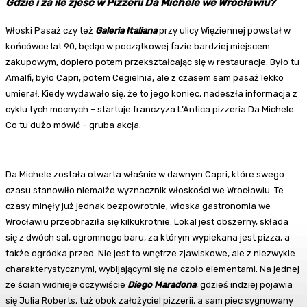
Gdzie i za ile zjeść w Pizzerii Da Michele we Wrocławiu?
Włoski Pasaż czy też
Galeria Italiana
przy ulicy Więziennej powstał w
końcówce lat 90, będąc w początkowej fazie bardziej miejscem
zakupowym, dopiero potem przekształcając się w restauracje. Było tu
Amalfi, było Capri, potem Cegielnia, ale z czasem sam pasaż lekko
umierał. Kiedy wydawało się, że to jego koniec, nadeszła informacja z
cyklu tych mocnych – startuje franczyza L’Antica pizzeria Da Michele.
Co tu dużo mówić – gruba akcja.
Da Michele została otwarta właśnie w dawnym Capri, które swego
czasu stanowiło niemalże wyznacznik włoskości we Wrocławiu. Te
czasy minęły już jednak bezpowrotnie, włoska gastronomia we
Wrocławiu przeobraziła się kilkukrotnie. Lokal jest obszerny, składa
się z dwóch sal, ogromnego baru, za którym wypiekana jest pizza, a
także ogródka przed. Nie jest to wnętrze zjawiskowe, ale z niezwykle
charakterystycznymi, wybijającymi się na czoło elementami. Na jednej
ze ścian widnieje oczywiście
Diego Maradona
, gdzieś indziej pojawia
się Julia Roberts, tuż obok założyciel pizzerii, a sam piec sygnowany