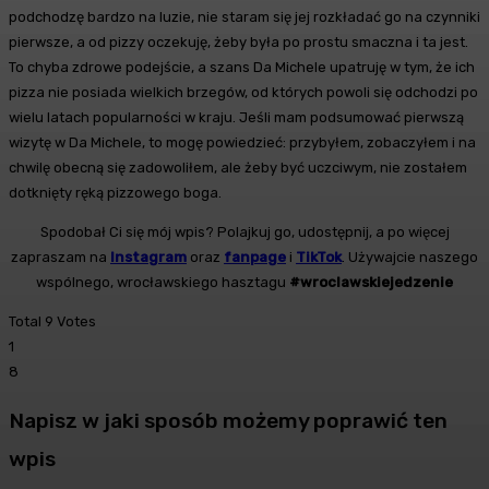
podchodzę bardzo na luzie, nie staram się jej rozkładać go na czynniki
pierwsze, a od pizzy oczekuję, żeby była po prostu smaczna i ta jest.
To chyba zdrowe podejście, a szans Da Michele upatruję w tym, że ich
pizza nie posiada wielkich brzegów, od których powoli się odchodzi po
wielu latach popularności w kraju. Jeśli mam podsumować pierwszą
wizytę w Da Michele, to mogę powiedzieć: przybyłem, zobaczyłem i na
chwilę obecną się zadowoliłem, ale żeby być uczciwym, nie zostałem
dotknięty ręką pizzowego boga.
Spodobał Ci się mój wpis? Polajkuj go, udostępnij, a po więcej
zapraszam na
Instagram
oraz
fanpage
i
TikTok
. Używajcie naszego
wspólnego, wrocławskiego hasztagu
#wroclawskiejedzenie
Total
9
Votes
1
8
Napisz w jaki sposób możemy poprawić ten
wpis