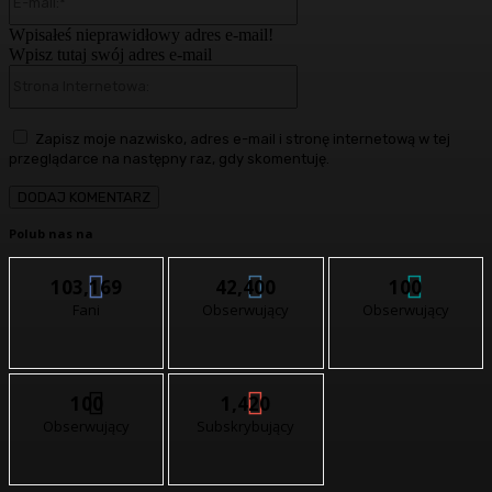
mail:*
Wpisałeś nieprawidłowy adres e-mail!
Wpisz tutaj swój adres e-mail
Strona
Internetowa:
Zapisz moje nazwisko, adres e-mail i stronę internetową w tej
przeglądarce na następny raz, gdy skomentuję.
Polub nas na
103,169
42,400
100
Fani
Obserwujący
Obserwujący
100
1,420
Obserwujący
Subskrybujący