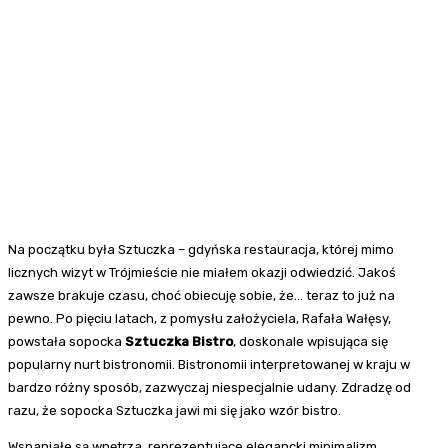
Na początku była Sztuczka – gdyńska restauracja, której mimo
licznych wizyt w Trójmieście nie miałem okazji odwiedzić. Jakoś
zawsze brakuje czasu, choć obiecuję sobie, że… teraz to już na
pewno. Po pięciu latach, z pomysłu założyciela, Rafała Wałęsy,
powstała sopocka
Sztuczka Bistro
, doskonale wpisująca się
popularny nurt bistronomii. Bistronomii interpretowanej w kraju w
bardzo różny sposób, zazwyczaj niespecjalnie udany. Zdradzę od
razu, że sopocka Sztuczka jawi mi się jako wzór bistro.
Wspaniałe są wnętrza, reprezentujące elegancki minimalizm,