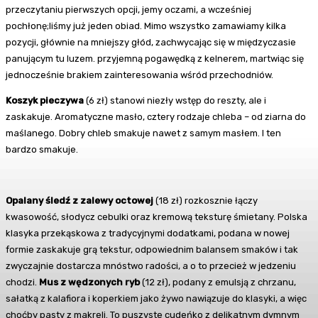
przeczytaniu pierwszych opcji, jemy oczami, a wcześniej
pochłonę;liśmy już jeden obiad. Mimo wszystko zamawiamy kilka
pozycji, głównie na mniejszy głód, zachwycając się w międzyczasie
panującym tu luzem. przyjemną pogawędką z kelnerem, martwiąc się
jednocześnie brakiem zainteresowania wśród przechodniów.
Koszyk pieczywa
(6 zł) stanowi niezły wstęp do reszty, ale i
zaskakuje. Aromatyczne masło, cztery rodzaje chleba – od ziarna do
maślanego. Dobry chleb smakuje nawet z samym masłem. I ten
bardzo smakuje.
Opalany śledź z zalewy octowej
(18 zł) rozkosznie łączy
kwasowość, słodycz cebulki oraz kremową teksturę śmietany. Polska
klasyka przekąskowa z tradycyjnymi dodatkami, podana w nowej
formie zaskakuje grą tekstur, odpowiednim balansem smaków i tak
zwyczajnie dostarcza mnóstwo radości, a o to przecież w jedzeniu
chodzi.
Mus z wędzonych ryb
(12 zł), podany z emulsją z chrzanu,
sałatką z kalafiora i koperkiem jako żywo nawiązuje do klasyki, a więc
choćby pasty z makreli. To puszyste cudeńko z delikatnym dymnym