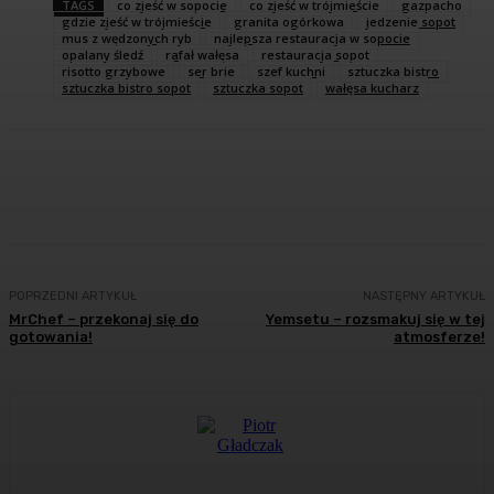
TAGS
co zjeść w sopocie
co zjeść w trójmieście
gazpacho
gdzie zjeść w trójmieście
granita ogórkowa
jedzenie sopot
mus z wędzonych ryb
najlepsza restauracja w sopocie
opalany śledź
rafał wałęsa
restauracja sopot
risotto grzybowe
ser brie
szef kuchni
sztuczka bistro
sztuczka bistro sopot
sztuczka sopot
wałęsa kucharz
Facebook
Twitter
Pinterest
WhatsA
POPRZEDNI ARTYKUŁ
NASTĘPNY ARTYKUŁ
MrChef – przekonaj się do
Yemsetu – rozsmakuj się w tej
gotowania!
atmosferze!