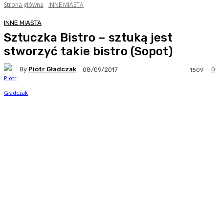
Strona główna
INNE MIASTA
INNE MIASTA
Sztuczka Bistro – sztuką jest
stworzyć takie bistro (Sopot)
By
Piotr Gładczak
0
08/09/2017
1509
Facebook
Twitter
Pinterest
WhatsA