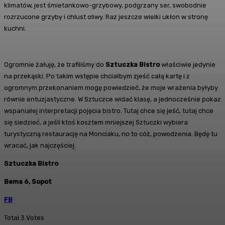
klimatów, jest śmietankowo-grzybowy, podgrzany ser, swobodnie
rozrzucone grzyby i chlust oliwy. Raz jeszcze wielki ukłon w stronę
kuchni.
Ogromnie żałuję, że trafiliśmy do
Sztuczka Bistro
właściwie jedynie
na przekąski. Po takim wstępie chciałbym zjeść całą kartę i z
ogromnym przekonaniem mogę powiedzieć, że moje wrażenia byłyby
równie entuzjastyczne. W Sztuczce widać klasę, a jednocześnie pokaz
wspaniałej interpretacji pojęcia bistro. Tutaj chce się jeść, tutaj chce
się siedzieć, a jeśli ktoś kosztem mniejszej Sztuczki wybiera
turystyczną restaurację na Monciaku, no to cóż, powodzenia. Będę tu
wracać, jak najczęściej.
Sztuczka Bistro
Bema 6, Sopot
FB
Total
3
Votes