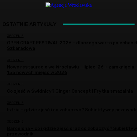
OSTATNIE ARTYKUŁY
JEDZENIE
OPEN CRAFT FESTIWAL 2026 – dlaczego warto pojechać 
Szkaradowa
JEDZENIE
Nowe restauracje we Wrocławiu – lipiec ’26 + zamknięcia.
155 nowych miejsc w 2026
JEDZENIE
Co zjeść w Świdnicy? Ginger Concept i Frytka smażalnia
JEDZENIE
Istria – gdzie zjeść i co zobaczyć? Subiektywny przewodn
JEDZENIE
Barcelona – co i gdzie zjeść oraz co zobaczyć? Subiekty
przewodnik