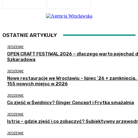
OSTATNIE ARTYKUŁY
JEDZENIE
OPEN CRAFT FESTIWAL 2026 – dlaczego warto pojechać 
Szkaradowa
JEDZENIE
Nowe restauracje we Wrocławiu – lipiec ’26 + zamknięcia.
155 nowych miejsc w 2026
JEDZENIE
Co zjeść w Świdnicy? Ginger Concept i Frytka smażalnia
JEDZENIE
Istria – gdzie zjeść i co zobaczyć? Subiektywny przewodn
JEDZENIE