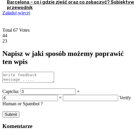
Barcelona – co i gdzie zjeść oraz co zobaczyć? Subiekty
przewodnik
Załaduj więcej
Total
67
Votes
44
23
Napisz w jaki sposób możemy poprawić
ten wpis
Captcha:
+
=
Verify
Human or Spambot ?
Komentarze