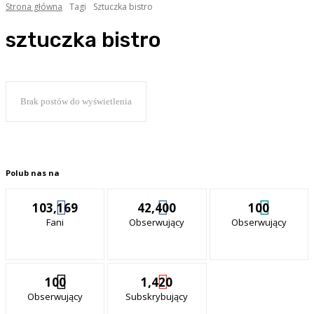
Strona główna
Tagi
Sztuczka bistro
sztuczka bistro
Brak postów do wyświetlenia
Polub nas na
103,169
42,400
100
Fani
Obserwujący
Obserwujący
100
1,420
Obserwujący
Subskrybujący