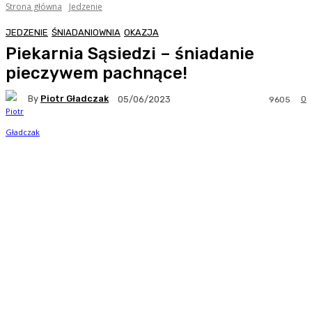
Strona główna
Jedzenie
JEDZENIE
ŚNIADANIOWNIA
OKAZJA
Piekarnia Sąsiedzi – śniadanie
pieczywem pachnące!
By
Piotr Gładczak
0
05/06/2023
9605
Facebook
Twitter
Pinterest
WhatsA