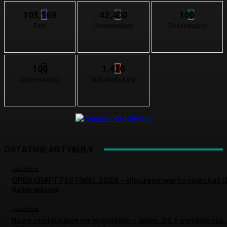
103,169
42,400
100
Fani
Obserwujący
Obserwujący
100
1,420
Obserwujący
Subskrybujący
OSTATNIE ARTYKUŁY
JEDZENIE
OPEN CRAFT FESTIWAL 2026 – dlaczego warto pojechać 
Szkaradowa
JEDZENIE
Nowe restauracje we Wrocławiu – lipiec ’26 + zamknięcia.