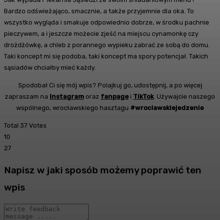
Bardzo odświeżająco, smacznie, a także przyjemnie dla oka. To
wszystko wygląda i smakuje odpowiednio dobrze, w środku pachnie
pieczywem, a i jeszcze możecie zjeść na miejscu cynamonkę czy
drożdżówkę, a chleb z porannego wypieku zabrać ze sobą do domu.
Taki koncept mi się podoba, taki koncept ma spory potencjał. Takich
sąsiadów chciałby mieć każdy.
Spodobał Ci się mój wpis? Polajkuj go, udostępnij, a po więcej
zapraszam na
Instagram
oraz
fanpage
i
TikTok
. Używajcie naszego
wspólnego, wrocławskiego hasztagu
#wroclawskiejedzenie
Total
37
Votes
10
27
Napisz w jaki sposób możemy poprawić ten
wpis