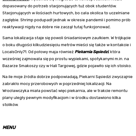
dopasowany do potrzeb stacjonujących tuż obok studentów.
Stacjonujących w ilościach hurtowych, bo cała okolica to uczelniane
zagłębie. Shrimp podupadł jednak w okresie pandemii i pomimo prób
reaktywacji nigdy na dobre nie zaczął tutaj funkcjonować.
Sama lokalizacja staje się powoli śniadaniowym zaułkiem. W trójkącie
o boku długości kilkudziesięciu metrów mieści się także w kontakcie i
LocalsOnly71. Od połowy maja również
Piekarnia Sąsiedzi
, która
wcześniej zajmowała się po prostu wypiekami, spotykanymi m.in. na
Bazarze Smakoszy czy w Hali Targowej, gdzie pojawiło się ich stoisko.
Na ile moje źródła dobrze podpowiadają, Piekarni Sąsiedzi zwyczajnie
zabrakło mocy przerobowych w poprzedniej lokalizacji. Na
Wrocławczyka miała powstać więc piekarnia, ale w trakcie remontu
plany uległy pewnym modyfikacjom i w środku dostawiono kilka
stolików.
MENU