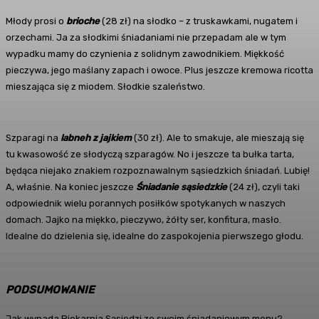
Młody prosi o
brioche
(28 zł) na słodko – z truskawkami, nugatem i
orzechami. Ja za słodkimi śniadaniami nie przepadam ale w tym
wypadku mamy do czynienia z solidnym zawodnikiem. Miękkość
pieczywa, jego maślany zapach i owoce. Plus jeszcze kremowa ricotta
mieszająca się z miodem. Słodkie szaleństwo.
Szparagi na
labneh z jajkiem
(30 zł). Ale to smakuje, ale mieszają się
tu kwasowość ze słodyczą szparagów. No i jeszcze ta bułka tarta,
będąca niejako znakiem rozpoznawalnym sąsiedzkich śniadań. Lubię!
A, właśnie. Na koniec jeszcze
Śniadanie sąsiedzkie
(24 zł), czyli taki
odpowiednik wielu porannych posiłków spotykanych w naszych
domach. Jajko na miękko, pieczywo, żółty ser, konfitura, masło.
Idealne do dzielenia się, idealne do zaspokojenia pierwszego głodu.
PODSUMOWANIE
Jak wypada Piekarnia Sąsiedzi ze swoim śniadaniowym menu?