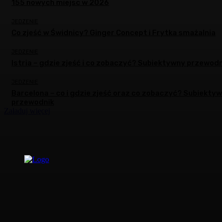
155 nowych miejsc w 2026
JEDZENIE
Co zjeść w Świdnicy? Ginger Concept i Frytka smażalnia
JEDZENIE
Istria – gdzie zjeść i co zobaczyć? Subiektywny przewodn
JEDZENIE
Barcelona – co i gdzie zjeść oraz co zobaczyć? Subiekty
przewodnik
Załaduj więcej