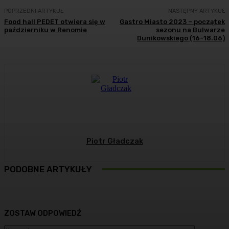
POPRZEDNI ARTYKUŁ
NASTĘPNY ARTYKUŁ
Food hall PEDET otwiera się w
Gastro Miasto 2023 – początek
październiku w Renomie
sezonu na Bulwarze
Dunikowskiego (16-18.06)
Piotr Gładczak
PODOBNE ARTYKUŁY
ZOSTAW ODPOWIEDŹ