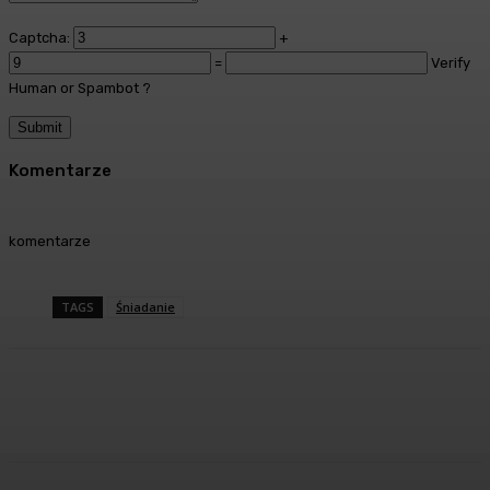
Captcha:
+
=
Verify
Human or Spambot ?
Komentarze
komentarze
TAGS
Śniadanie
Facebook
Twitter
Pinterest
WhatsA