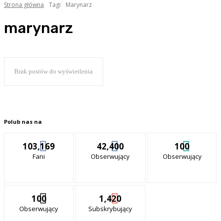
Strona główna
Tagi
Marynarz
marynarz
Brak postów do wyświetlenia
Polub nas na
103,169
42,400
100
Fani
Obserwujący
Obserwujący
100
1,420
Obserwujący
Subskrybujący