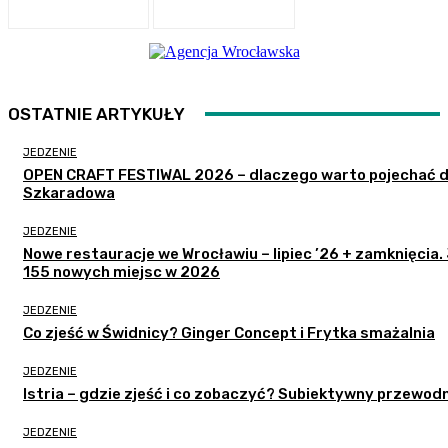
OSTATNIE ARTYKUŁY
JEDZENIE
OPEN CRAFT FESTIWAL 2026 – dlaczego warto pojechać 
Szkaradowa
JEDZENIE
Nowe restauracje we Wrocławiu – lipiec ’26 + zamknięcia.
155 nowych miejsc w 2026
JEDZENIE
Co zjeść w Świdnicy? Ginger Concept i Frytka smażalnia
JEDZENIE
Istria – gdzie zjeść i co zobaczyć? Subiektywny przewodn
JEDZENIE