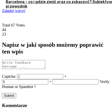
Barcelona – co i gdzie zjeść oraz co zobaczyć? Subiekty
przewodnik
Załaduj więcej
Total
67
Votes
44
23
Napisz w jaki sposób możemy poprawić
ten wpis
Captcha:
+
=
Verify
Human or Spambot ?
Komentarze