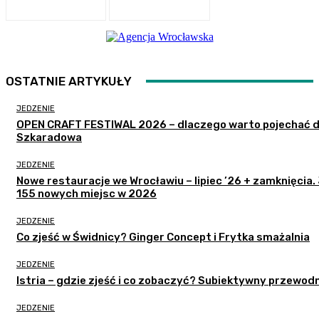
OSTATNIE ARTYKUŁY
JEDZENIE
OPEN CRAFT FESTIWAL 2026 – dlaczego warto pojechać 
Szkaradowa
JEDZENIE
Nowe restauracje we Wrocławiu – lipiec ’26 + zamknięcia.
155 nowych miejsc w 2026
JEDZENIE
Co zjeść w Świdnicy? Ginger Concept i Frytka smażalnia
JEDZENIE
Istria – gdzie zjeść i co zobaczyć? Subiektywny przewodn
JEDZENIE