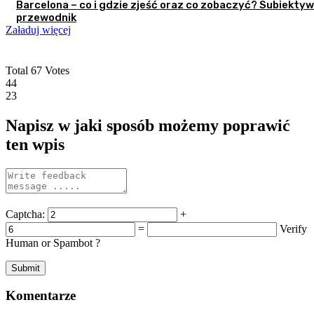
Barcelona – co i gdzie zjeść oraz co zobaczyć? Subiekty
przewodnik
Załaduj więcej
Total
67
Votes
44
23
Napisz w jaki sposób możemy poprawić
ten wpis
Captcha:
+
=
Verify
Human or Spambot ?
Komentarze