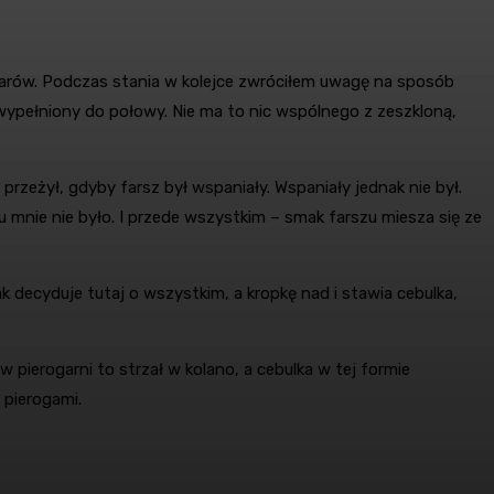
u barów. Podczas stania w kolejce zwróciłem uwagę na sposób
 wypełniony do połowy. Nie ma to nic wspólnego z zeszkloną,
zeżył, gdyby farsz był wspaniały. Wspaniały jednak nie był.
u mnie nie było. I przede wszystkim – smak farszu miesza się ze
ak decyduje tutaj o wszystkim, a kropkę nad i stawia cebulka,
ierogarni to strzał w kolano, a cebulka w tej formie
 pierogami.