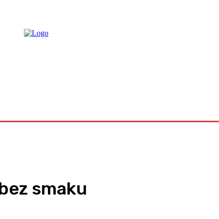
raca
e bez smaku