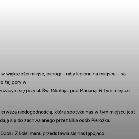
 większości miejsc, pierogi – niby lepione na miejscu – są
do tej pory w
zczącym się przy ul. Św. Mikołaja, pod Mananą. W tym miejscu
Pierwszą niedogodnością, która spotyka nas w tym miejscu jest
daję się do zachwalanego przez kilka osób Pierożka.
Opolu. Z kolei menu przedstawia się następująco: