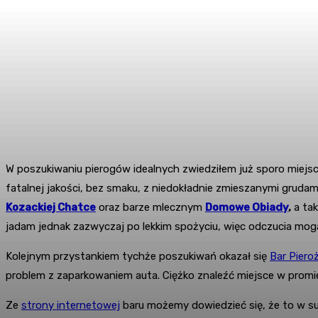
W poszukiwaniu pierogów idealnych zwiedziłem już sporo miejsc
fatalnej jakości, bez smaku, z niedokładnie zmieszanymi grudami
Kozackiej Chatce
oraz barze mlecznym
Domowe Obiady
,
a tak
jadam jednak zazwyczaj po lekkim spożyciu, więc odczucia mog
Kolejnym przystankiem tychże poszukiwań okazał się
Bar Piero
problem z zaparkowaniem auta. Ciężko znaleźć miejsce w promieni
Ze
strony internetowej
baru możemy dowiedzieć się, że to w sum