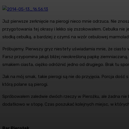
Już pierwsze zerknięcie na pierogi nieco mnie odrzuca. Nie zno
przygotowania tej okrasy i lekko się zszokowałem. Cebulka nie 
słodką cebulką, a bardziej z czymś na wzór cebulowej marmolad
Próbujemy. Pierwszy gryz niestety uświadamia mnie, że ciasto 
Farsz przypomina jakąś bliżej nieokreśloną papkę ziemniaczaną, 
smakiem ciasta, ciężko odróżnić jedno od drugiego. Brak tu sporej 
Jak na mój smak, takie pierogi są nie do przyjęcia. Porcja dość 
którą polane są pierogi.
Spróbowałem zaledwie dwóch rzeczy w Pierożku, ale żadna nie b
dodatkowo w stopę. Czas poszukać kolejnych miejsc, w których 
Bar Pierożek