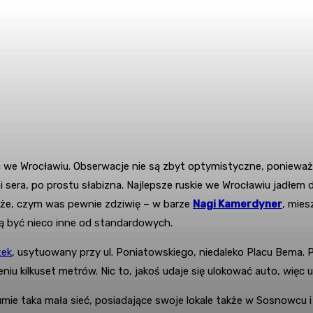
 we Wrocławiu. Obserwacje nie są zbyt optymistyczne, ponieważ w
 sera, po prostu słabizna. Najlepsze ruskie we Wrocławiu jadłem 
że, czym was pewnie zdziwię – w barze
Nagi Kamerdyner
, mies
ą być nieco inne od standardowych.
żek
, usytuowany przy ul. Poniatowskiego, niedaleko Placu Bema. 
u kilkuset metrów. Nic to, jakoś udaje się ulokować auto, więc u
ie taka mała sieć, posiadające swoje lokale także w Sosnowcu i 