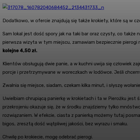
Dodatkowo, w ofercie znajdują się także krokiety, które są w
Sam lokal jest dość spory jak na taki bar oraz czysty, co takż
pierwsza wizyta w tym miejscu, zamawiam bezpiecznie pierogi r
kolejne 4,50 zł.
Klientów obsługują dwie panie, a w kuchni uwija się człowiek z
porcje i przetrzymywane w woreczkach w lodówce. Jeśli chcemy
Zwalnia się miejsce, siadam, czekam kilka minut, i słyszę wołan
Uwielbiam chrupiącą panierkę w krokietach i ta w Pierożku jest 
przekrojeniu okazuje się, że w środku znajdziemy tylko mnóstwo
rozwiązaniem. W efekcie, ciasta z panierką możemy tutaj posmak
bigos, zresztą dość wątpliwej jakości, bez wyrazu i smaku.
Chwilę po krokiecie, mogę odebrać pierogi.