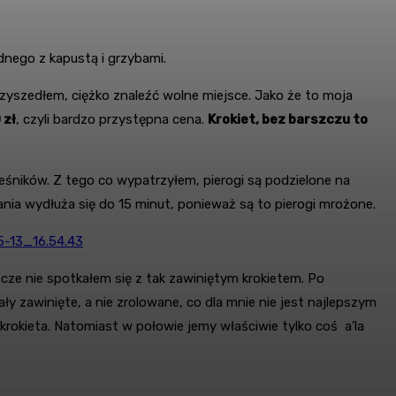
nego z kapustą i grzybami.
przyszedłem, ciężko znaleźć wolne miejsce. Jako że to moja
 zł
, czyli bardzo przystępna cena.
Krokiet, bez barszczu to
eśników. Z tego co wypatrzyłem, pierogi są podzielone na
ia wydłuża się do 15 minut, ponieważ są to pierogi mrożone.
szcze nie spotkałem się z tak zawiniętym krokietem. Po
y zawinięte, a nie zrolowane, co dla mnie nie jest najlepszym
krokieta. Natomiast w połowie jemy właściwie tylko coś a’la