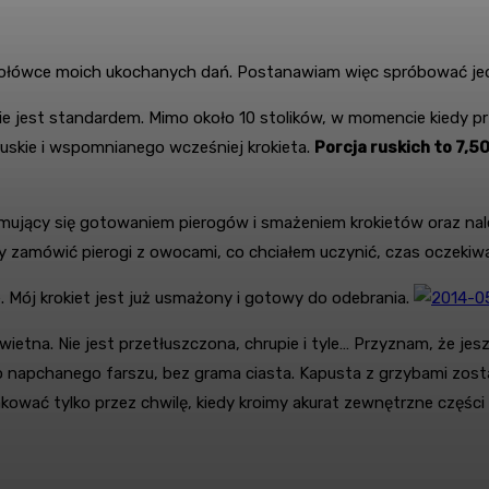
 czołówce moich ukochanych dań. Postanawiam więc spróbować jed
e nie jest standardem. Mimo około 10 stolików, w momencie kiedy 
uskie i wspomnianego wcześniej krokieta.
Porcja ruskich to 7,50
ajmujący się gotowaniem pierogów i smażeniem krokietów oraz nal
 zamówić pierogi z owocami, co chciałem uczynić, czas oczekiwan
ie. Mój krokiet jest już usmażony i gotowy do odebrania.
świetna. Nie jest przetłuszczona, chrupie i tyle… Przyznam, że je
 napchanego farszu, bez grama ciasta. Kapusta z grzybami został
ować tylko przez chwilę, kiedy kroimy akurat zewnętrzne części 