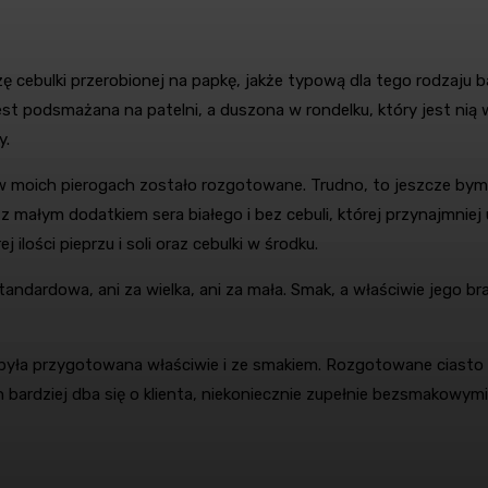
szę cebulki przerobionej na papkę, jakże typową dla tego rodzaj
jest podsmażana na patelni, a duszona w rondelku, który jest nią
y.
w moich pierogach zostało rozgotowane. Trudno, to jeszcze bym pr
z małym dodatkiem sera białego i bez cebuli, której przynajmniej 
ilości pieprzu i soli oraz cebulki w środku.
standardowa, ani za wielka, ani za mała. Smak, a właściwie jego br
yła przygotowana właściwie i ze smakiem. Rozgotowane ciasto w p
bardziej dba się o klienta, niekoniecznie zupełnie bezsmakowymi