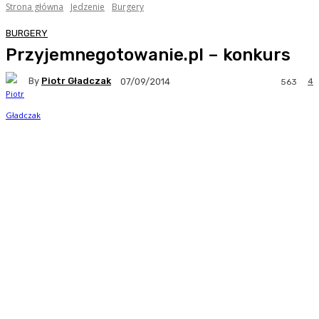
Strona główna
Jedzenie
Burgery
BURGERY
Przyjemnegotowanie.pl – konkurs
By
Piotr Gładczak
4
07/09/2014
563
Facebook
Twitter
Pinterest
WhatsA