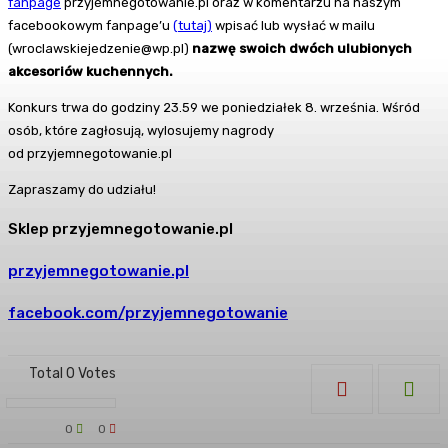
fanpage
przyjemnegotowanie.pl oraz w komentarzu na naszym
facebookowym fanpage’u
(tutaj)
wpisać lub wysłać w mailu
(wroclawskiejedzenie@wp.pl)
nazwę swoich dwóch ulubionych
akcesoriów kuchennych.
Konkurs trwa do godziny 23.59 we poniedziałek 8. września. Wśród
osób, które zagłosują, wylosujemy nagrody
od przyjemnegotowanie.pl
Zapraszamy do udziału!
Sklep przyjemnegotowanie.pl
przyjemnegotowanie.pl
facebook.com/przyjemnegotowanie
Total
0
Votes
0
0