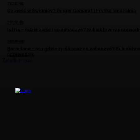
JEDZENIE
Co zjeść w Świdnicy? Ginger Concept i Frytka smażalnia
JEDZENIE
Istria – gdzie zjeść i co zobaczyć? Subiektywny przewodn
JEDZENIE
Barcelona – co i gdzie zjeść oraz co zobaczyć? Subiekty
przewodnik
Załaduj więcej