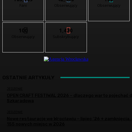
Fani
Obserwujący
Obserwujący
100
1,420
Obserwujący
Subskrybujący
OSTATNIE ARTYKUŁY
JEDZENIE
OPEN CRAFT FESTIWAL 2026 – dlaczego warto pojechać 
Szkaradowa
JEDZENIE
Nowe restauracje we Wrocławiu – lipiec ’26 + zamknięcia.
155 nowych miejsc w 2026