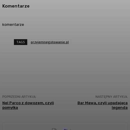
Komentarze
komentarze
TAGS
przyjemnegotowanie.pl
Facebook
Twitter
Pinterest
WhatsA
POPRZEDNI ARTYKUŁ
NASTĘPNY ARTYKUŁ
Nel Parco z dowozem, czyli
Bar Mewa, czyli upadająca
pomyłka
legenda