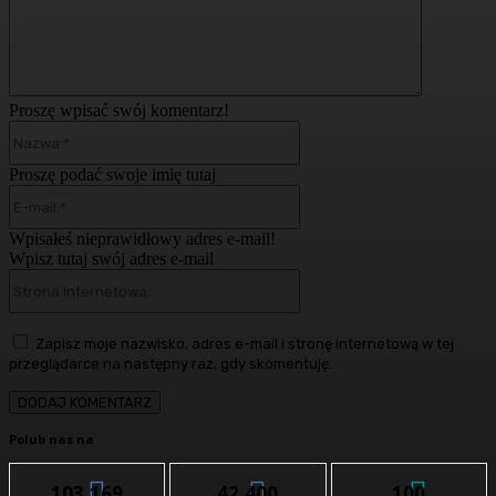
Proszę wpisać swój komentarz!
Nazwa:*
Proszę podać swoje imię tutaj
E-
mail:*
Wpisałeś nieprawidłowy adres e-mail!
Wpisz tutaj swój adres e-mail
Strona
Internetowa:
Zapisz moje nazwisko, adres e-mail i stronę internetową w tej
przeglądarce na następny raz, gdy skomentuję.
Polub nas na
103,169
42,400
100