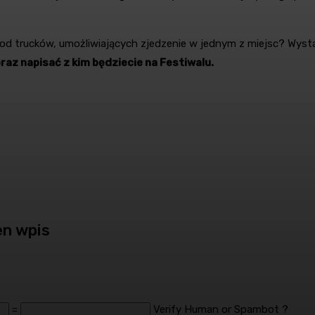
food trucków, umożliwiających zjedzenie w jednym z miejsc? Wys
az napisać z kim będziecie na Festiwalu.
en wpis
=
Verify Human or Spambot ?