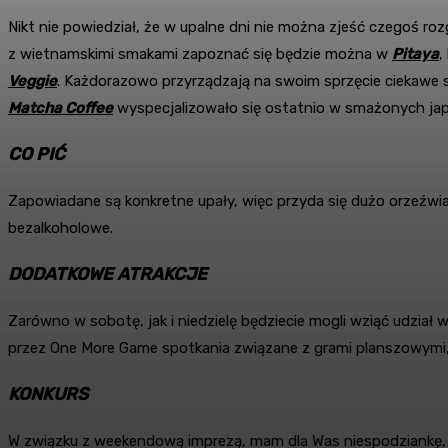
Nikt nie powiedział, że w upalne dni nie można zjeść czegoś ro
z wietnamskimi smakami zapoznać się będzie można w
Pitaya
,
Veggie
. Każdorazowo przyrządzają na swoim sprzęcie ciekawe sm
Matcha Coffee
wyspecjalizowało się ostatnio w smażonych japo
CO PIĆ
Zapowiadane są konkretne upały, więc przyda się dużo orzeźwi
bezalkoholowe.
DODATKOWE ATRAKCJE
Zarówno w sobotę, jak i niedzielę będziecie mogli wziąć udział
przez One More Game spotkania związane z grami planszowymi, a 
KONKURS
W związku z weekendową imprezą, mam dla Was niespodziankę, 