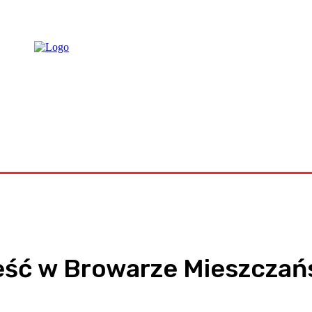
raca
jeść w Browarze Mieszczań