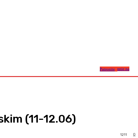
Wesprzyj mnie na Patronite
skim (11-12.06)
0
1211