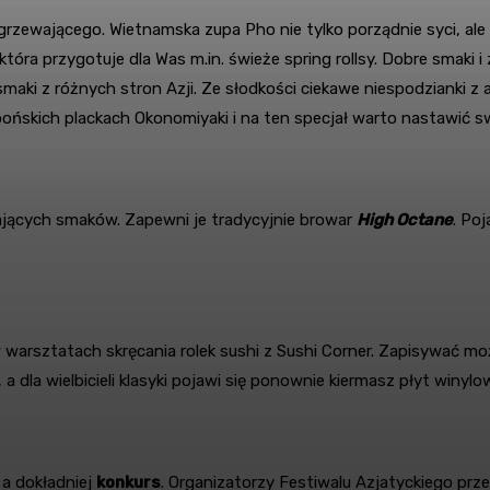
zgrzewającego. Wietnamska zupa Pho nie tylko porządnie syci, ale
 która przygotuje dla Was m.in. świeże spring rollsy. Dobre smak
aki z różnych stron Azji. Ze słodkości ciekawe niespodzianki z 
ńskich plackach Okonomiyaki i na ten specjał warto nastawić sw
ających smaków. Zapewni je tradycyjnie browar
High Octane
. Po
 w warsztatach skręcania rolek sushi z Sushi Corner. Zapisywać m
dla wielbicieli klasyki pojawi się ponownie kiermasz płyt winylo
a dokładniej
konkurs
. Organizatorzy Festiwalu Azjatyckiego prze