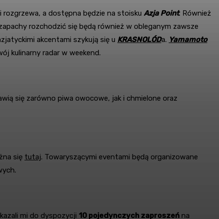
 i rozgrzewa, a dostępna będzie na stoisku
Azja Point
. Również
i i zapachy rozchodzić się będą również w obleganym zawsze
azjatyckimi akcentami szykują się u
KRASNOLÓD
a.
Yamamoto
ój kulinarny radar w weekend.
jawią się zarówno piwa owocowe, jak i chmielone oraz
ożna się
tutaj
. Towaryszącymi eventami będą organizowane
wych.
kazali mi do dyspozycji
10 pojedynczych zaproszeń
na