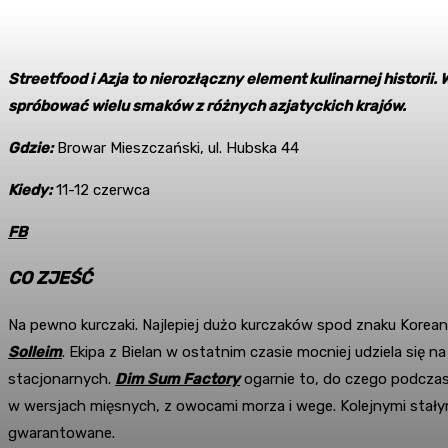
Streetfood i Azja to nierozłączny element kulinarnej histor
spróbować wielu smaków z różnych azjatyckich krajów.
Gdzie:
Browar Mieszczański, ul. Hubska 44
Kiedy:
11-12 czerwca
FB
CO ZJEŚĆ
Na pewno kurczaki. Najlepiej dużo kurczaków spod znaku Korean
Solleim
. Ekipa z Bielan w ostatnim czasie mocniej udziela się 
stacjonarnych.
Dim Sum Factory
ogarnie to, do czego podczas 
w wersjach mięsnych, z owocami morza i wege. Kolejnymi stał
gwarantowane.