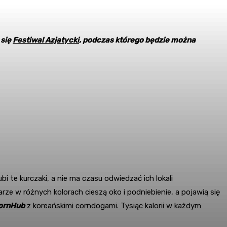
 się
Festiwal Azjatycki
, podczas którego będzie można
i te kurczaki, a nie ma czasu odwiedzać ich lokali
rze w różnych kolorach cieszą oko i podniebienie, a pojawią się
ornHub
z koreańskimi corndogami. Tysiąc kalorii w każdym