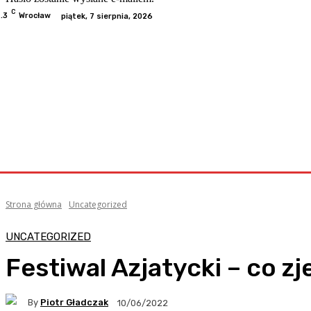
C
.3
Wrocław
piątek, 7 sierpnia, 2026
Odwiedzone
Kategorie
Informacje
Kontakt
Współp
Strona główna
Uncategorized
UNCATEGORIZED
Festiwal Azjatycki – co z
By
Piotr Gładczak
10/06/2022