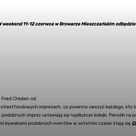
ii. W weekend 11-12 czerwca w Browarze Mieszczańskim odbędzie
 Fried Chicken od
na streetfoodowych imprezach, co powinno cieszyć każdego, kto lub
podobnych imprez ustawiają się najdłuższe kolejki. Pierożki na pa
ymi bywalcami podobnych eventów w ostatnim czasie stają się
C