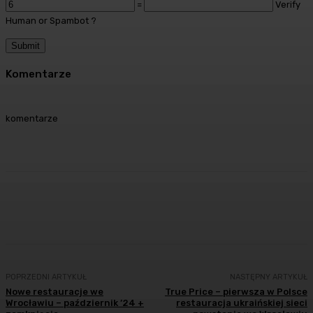
=
Verify
Human or Spambot ?
Komentarze
komentarze
Facebook
Twitter
Pinterest
WhatsA
POPRZEDNI ARTYKUŁ
NASTĘPNY ARTYKUŁ
Nowe restauracje we
True Price – pierwsza w Polsce
Wrocławiu – październik ’24 +
restauracja ukraińskiej sieci