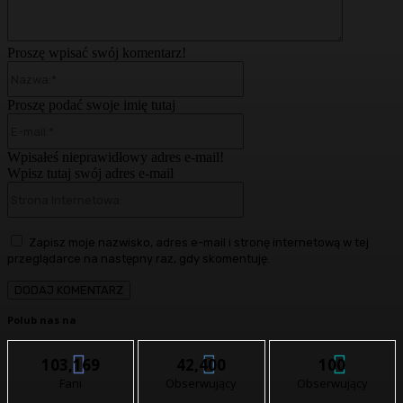
Proszę wpisać swój komentarz!
Nazwa:*
Proszę podać swoje imię tutaj
E-
mail:*
Wpisałeś nieprawidłowy adres e-mail!
Wpisz tutaj swój adres e-mail
Strona
Internetowa:
Zapisz moje nazwisko, adres e-mail i stronę internetową w tej
przeglądarce na następny raz, gdy skomentuję.
Polub nas na
103,169
42,400
100
Fani
Obserwujący
Obserwujący