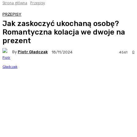
Strona główna
Przepisy
PRZEPISY
Jak zaskoczyć ukochaną osobę?
Romantyczna kolacja we dwoje na
prezent
By
Piotr Gładczak
0
18/11/2024
4561
Facebook
Twitter
Pinterest
WhatsA