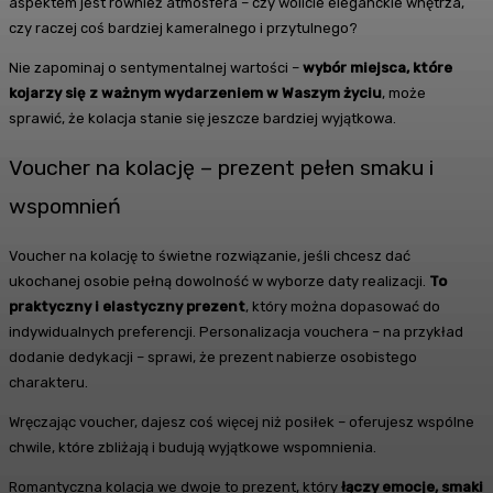
aspektem jest również atmosfera – czy wolicie eleganckie wnętrza,
czy raczej coś bardziej kameralnego i przytulnego?
Nie zapominaj o sentymentalnej wartości –
wybór miejsca, które
kojarzy się z ważnym wydarzeniem w Waszym życiu
, może
sprawić, że kolacja stanie się jeszcze bardziej wyjątkowa.
Voucher na kolację – prezent pełen smaku i
wspomnień
Voucher na kolację to świetne rozwiązanie, jeśli chcesz dać
ukochanej osobie pełną dowolność w wyborze daty realizacji.
To
praktyczny i elastyczny prezent
, który można dopasować do
indywidualnych preferencji. Personalizacja vouchera – na przykład
dodanie dedykacji – sprawi, że prezent nabierze osobistego
charakteru.
Wręczając voucher, dajesz coś więcej niż posiłek – oferujesz wspólne
chwile, które zbliżają i budują wyjątkowe wspomnienia.
Romantyczna kolacja we dwoje to prezent, który
łączy emocje, smaki