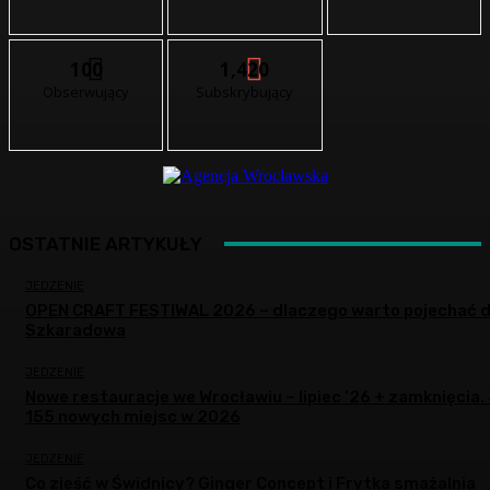
100
1,420
Obserwujący
Subskrybujący
OSTATNIE ARTYKUŁY
JEDZENIE
OPEN CRAFT FESTIWAL 2026 – dlaczego warto pojechać 
Szkaradowa
JEDZENIE
Nowe restauracje we Wrocławiu – lipiec ’26 + zamknięcia.
155 nowych miejsc w 2026
JEDZENIE
Co zjeść w Świdnicy? Ginger Concept i Frytka smażalnia