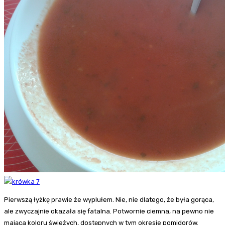
Pierwszą łyżkę prawie że wyplułem. Nie, nie dlatego, że była gorąca,
ale zwyczajnie okazała się fatalna. Potwornie ciemna, na pewno nie
mająca koloru świeżych, dostępnych w tym okresie pomidorów.