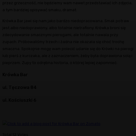
przez grzeczność, nie będziemy wam nawet przedstawiać ich zdjęcia,
a tym bardziej opisywać smaku, dramat.
Krówka Bar jawi się nam jako bardzo niedopracowana. Smak potraw
jest albo niedoprawiony, albo totalnie nietrafiony. Krówka broni się
zdecydowanie smacznymi pierogami, ale totalnie nawala przy
zupach. Próbowaliśmy trzech i żadna nie okazała się choć trochę
smaczna. Spokojnie mogę wam polecić udanie się do Krówki na pierogi
lub pierś z kurczaka, ale z zaznaczeniem, żeby była doprawiona solą i
pieprzem. Zupy to odrębna historia, o której lepiej zapomnieć.
Krówka Bar
ul. Tęczowa 84
ul. Kościuszki 6
Total
12
Votes