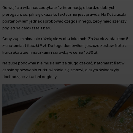
Od wejścia wita nas „potykacz” z informacją o bardzo dobrych
pierogach, co, jak się okazało, faktycznie jest prawdą. Na Kościuszki
postanowiłem jednak spróbować czegoś innego, żeby mieć szerszy
pogląd na całokształt baru.
Ceny zup minimalnie różnią się w obu lokalach. Za żurek zapłaciłem 5
zł, natomiast flaczki 9 zł. Do tego domówiłem jeszcze zestaw fileta z
kurczaka z ziemniaczkami i surówką w cenie 13,90 zł.
Na zupę ponownie nie musiałem za długo czekać, natomiast filet w
czasie spożywania żurku właśnie się smażył, o czym świadczyły
dochodzące z kuchni odgłosy.