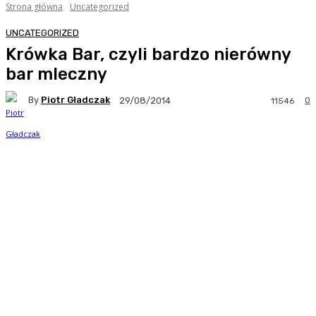
Strona główna
Uncategorized
UNCATEGORIZED
Krówka Bar, czyli bardzo nierówny
bar mleczny
By
Piotr Gładczak
0
29/08/2014
11546
Facebook
Twitter
Pinterest
WhatsA