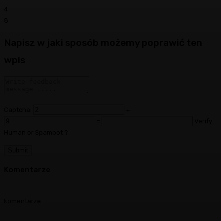
4
8
Napisz w jaki sposób możemy poprawić ten
wpis
Captcha:
+
=
Verify
Human or Spambot ?
Komentarze
komentarze