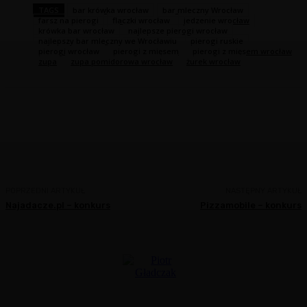
TAGS
bar krówka wrocław
bar mleczny Wrocław
farsz na pierogi
flaczki wrocław
jedzenie wrocław
krówka bar wrocław
najlepsze pierogi wrocław
najlepszy bar mleczny we Wrocławiu
pierogi ruskie
pierogi wrocław
pierogi z mięsem
pierogi z mięsem wrocław
zupa
zupa pomidorowa wrocław
żurek wrocław
Facebook
Twitter
Pinterest
WhatsA
POPRZEDNI ARTYKUŁ
NASTĘPNY ARTYKUŁ
Najadacze.pl – konkurs
Pizzamobile – konkurs