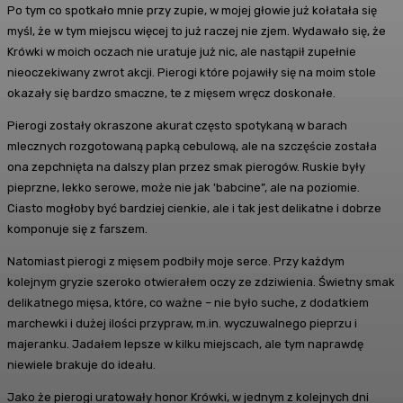
Po tym co spotkało mnie przy zupie, w mojej głowie już kołatała się
myśl, że w tym miejscu więcej to już raczej nie zjem. Wydawało się, że
Krówki w moich oczach nie uratuje już nic, ale nastąpił zupełnie
nieoczekiwany zwrot akcji. Pierogi które pojawiły się na moim stole
okazały się bardzo smaczne, te z mięsem wręcz doskonałe.
Pierogi zostały okraszone akurat często spotykaną w barach
mlecznych rozgotowaną papką cebulową, ale na szczęście została
ona zepchnięta na dalszy plan przez smak pierogów. Ruskie były
pieprzne, lekko serowe, może nie jak 'babcine”, ale na poziomie.
Ciasto mogłoby być bardziej cienkie, ale i tak jest delikatne i dobrze
komponuje się z farszem.
Natomiast pierogi z mięsem podbiły moje serce. Przy każdym
kolejnym gryzie szeroko otwierałem oczy ze zdziwienia. Świetny smak
delikatnego mięsa, które, co ważne – nie było suche, z dodatkiem
marchewki i dużej ilości przypraw, m.in. wyczuwalnego pieprzu i
majeranku. Jadałem lepsze w kilku miejscach, ale tym naprawdę
niewiele brakuje do ideału.
Jako że pierogi uratowały honor Krówki, w jednym z kolejnych dni