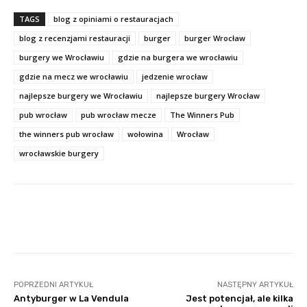
TAGS
blog z opiniami o restauracjach
blog z recenzjami restauracji
burger
burger Wrocław
burgery we Wrocławiu
gdzie na burgera we wrocławiu
gdzie na mecz we wrocławiu
jedzenie wrocław
najlepsze burgery we Wrocławiu
najlepsze burgery Wrocław
pub wrocław
pub wrocław mecze
The Winners Pub
the winners pub wrocław
wołowina
Wrocław
wrocławskie burgery
Facebook
Twitter
Pinterest
POPRZEDNI ARTYKUŁ
NASTĘPNY ARTYKUŁ
Antyburger w La Vendula
Jest potencjał, ale kilka