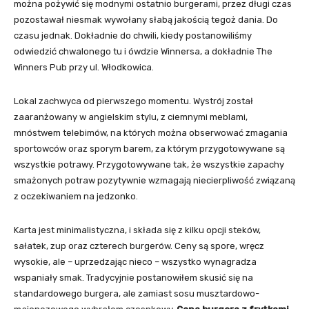
można pożywić się modnymi ostatnio burgerami, przez długi czas
pozostawał niesmak wywołany słabą jakością tegoż dania. Do
czasu jednak. Dokładnie do chwili, kiedy postanowiliśmy
odwiedzić chwalonego tu i ówdzie Winnersa, a dokładnie The
Winners Pub przy ul. Włodkowica.
Lokal zachwyca od pierwszego momentu. Wystrój został
zaaranżowany w angielskim stylu, z ciemnymi meblami,
mnóstwem telebimów, na których można obserwować zmagania
sportowców oraz sporym barem, za którym przygotowywane są
wszystkie potrawy. Przygotowywane tak, że wszystkie zapachy
smażonych potraw pozytywnie wzmagają niecierpliwość związaną
z oczekiwaniem na jedzonko.
Karta jest minimalistyczna, i składa się z kilku opcji steków,
sałatek, zup oraz czterech burgerów. Ceny są spore, wręcz
wysokie, ale – uprzedzając nieco – wszystko wynagradza
wspaniały smak. Tradycyjnie postanowiłem skusić się na
standardowego burgera, ale zamiast sosu musztardowo-