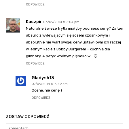
ODPOWIEDZ
Kaszpir
06/09/2014 W 5:04 pm
Naturalne świeże frytki miałyby podnieść cenę? Za ten
absurd z wylewającym się sosem czosnkowym i
absolutnie nie wart swojej ceny ustawiłbym ich raczej
w jednym kącie z Bobby Burgerem – kuchnią dla
gimbazy. A patyk wbiłbym głęboko w… 😉
ODPOWIEDZ
Gladysh13
07/09/2014 W 8:49 am
Ocenę, nie cenę:)
ODPOWIEDZ
ZOSTAW ODPOWIEDŹ