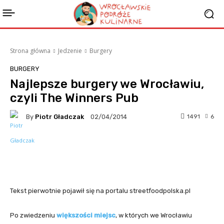
Strona główna
Jedzenie
Burgery
BURGERY
Najlepsze burgery we Wrocławiu,
czyli The Winners Pub
By
Piotr Gładczak
1491
6
02/04/2014
Facebook
Twitter
Pinterest
Tekst pierwotnie pojawił się na portalu streetfoodpolska.pl
Po zwiedzeniu
większości miejsc
, w których we Wrocławiu