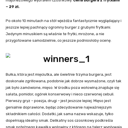
majonezowego wybrałem czosnkowy.
Cena burgera z frytkami
– 29 zł.
Po około 10 minutach na stół wjeżdża fantastycznie wyglądający i
jeszcze lepiej pachnący ogromny burger z grubymi frytkami.
Jedynym minusikiem są właśnie te frytki, mrożone, a nie
przygotowane samodzielnie, co jeszcze podniosłoby ocenę.
Bułka, która jest mięciutka, ale świetnie trzyma burgera, jest
doskonale zgrillowana, podobnie jak dobrze wysmażone, czyli tak
jak było zamówione, mięso. W środku poza wołowiną znajduje się
sałata, pomidor, ogórek konserwowy i nieco czerwonej cebuli.
Pierwszy gryz – poezja, drugi – jest jeszcze lepiej. Mięso jest
genialnie doprawione, będąc zdecydowanie najważniejszym
składnikiem całości. Dodatki, jak sama nazwa wskazuje, tylko
dopełniają idealny smak. Delikatny sos czosnkowy podkreśla
smak potężnego kawałka wołowiny z którego na talerz wypływają