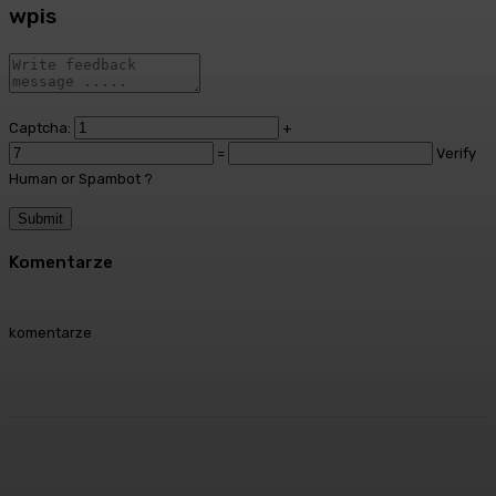
wpis
Captcha:
+
=
Verify
Human or Spambot ?
Komentarze
komentarze
Facebook
Twitter
Pinterest
WhatsA