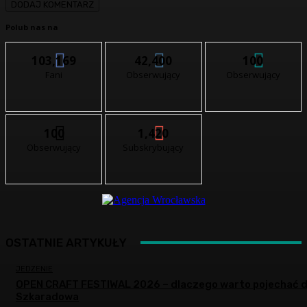
Polub nas na
103,169
42,400
100
Fani
Obserwujący
Obserwujący
100
1,420
Obserwujący
Subskrybujący
OSTATNIE ARTYKUŁY
JEDZENIE
OPEN CRAFT FESTIWAL 2026 – dlaczego warto pojechać 
Szkaradowa