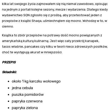
kilka lat swojego życia zajmowałem się nią niemal zawodowo, opisując
na jednym z portali kolejne sezony, mecze i wydarzenia. Dlatego kiedy
wydawnictwo SQN zgłosiło się z prośbą, aby przetestować jeden z
przepisów z książki Shaqa, uśmiechnąłem się mocno. Wchodzę w to, w
ciemno.
Książka to zbiór przepisów na potrawy dość mocno powiązanych z
amerykańską kulturą kulinarną. Jest więc cały przekrój kanapek,
tacos właśnie, pancakes czy kilku w teorii nieco zdrowszych posiłków,
choć te występują akurat w mniejszości.
PRZEPIS
Składniki:
około 1 kg karczku wołowego
jedna cebula
puszka pomidorów
papryka czerwona
papryka zielona