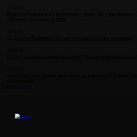
JEDZENIE
Nowe restauracje we Wrocławiu – lipiec ’26 + zamknięcia.
155 nowych miejsc w 2026
JEDZENIE
Co zjeść w Świdnicy? Ginger Concept i Frytka smażalnia
JEDZENIE
Istria – gdzie zjeść i co zobaczyć? Subiektywny przewodn
JEDZENIE
Barcelona – co i gdzie zjeść oraz co zobaczyć? Subiekty
przewodnik
Załaduj więcej