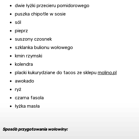
dwie łyżki przecieru pomidorowego
puszka chipotle w sosie
sól
pieprz
suszony czosnek
szklanka bulionu wołowego
kmin rzymski
kolendra
placki kukurydziane do tacos ze sklepu
molino.pl
awokado
ryż
czarna fasola
łyżka masła
Sposób przygotowania wołowiny: