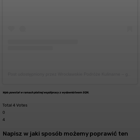
Post udostępniony przez Wrocławskie Podróże Kulinarne – gdzie zjeść we Wrocławiu🍕🍲🍔 (@wroclawskiepodrozekulinarne)
Wpis powstał w ramach płatnej współpracy z wydawnictwem SQN.
Total
4
Votes
0
4
Napisz w jaki sposób możemy poprawić ten