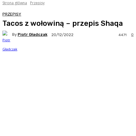
Strona główna
Przepisy
PRZEPISY
Tacos z wołowiną – przepis Shaqa
By
Piotr Gładczak
0
20/12/2022
4471
Facebook
Twitter
Pinterest
WhatsA