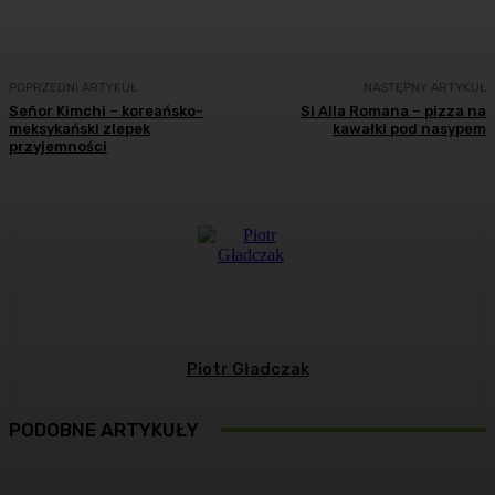
POPRZEDNI ARTYKUŁ
NASTĘPNY ARTYKUŁ
Señor Kimchi – koreańsko-
Si Alla Romana – pizza na
meksykański zlepek
kawałki pod nasypem
przyjemności
Piotr Gładczak
PODOBNE ARTYKUŁY