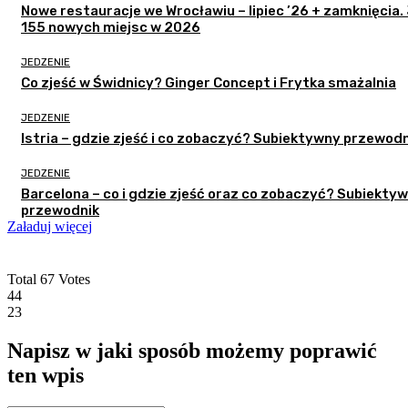
Nowe restauracje we Wrocławiu – lipiec ’26 + zamknięcia.
155 nowych miejsc w 2026
JEDZENIE
Co zjeść w Świdnicy? Ginger Concept i Frytka smażalnia
JEDZENIE
Istria – gdzie zjeść i co zobaczyć? Subiektywny przewodn
JEDZENIE
Barcelona – co i gdzie zjeść oraz co zobaczyć? Subiekty
przewodnik
Załaduj więcej
Total
67
Votes
44
23
Napisz w jaki sposób możemy poprawić
ten wpis