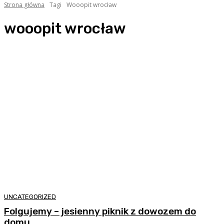
Strona główna
Tagi
Wooopit wrocław
wooopit wrocław
UNCATEGORIZED
Folgujemy – jesienny piknik z dowozem do
domu