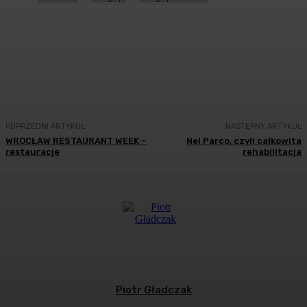
Facebook
Twitter
Pinterest
WhatsA
POPRZEDNI ARTYKUŁ
NASTĘPNY ARTYKUŁ
WROCŁAW RESTAURANT WEEK –
Nel Parco, czyli całkowita
restauracje
rehabilitacja
Piotr Gładczak