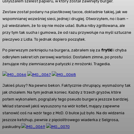
usłyszałem szelest papieru, w który został zawinięty burger.
Zestaw został podany na plastikowej tacce, dokładnie takiej, jak we
wspomnianej wcześniej sieci, jednej i drugiej. Otworzyłem, no i bam –
już wiedziałem, że to się nie może udać. Bułka niby zgrillowana, ale
przy tym tak sucha i gumowa, że od razu przywołuje na myśl sztuczne
pieczywo z Lidla. To jednak dopiero początek.
Po pierwszym zerknięciu na burgera, zabrałem się za
frytki
i chyba
odkryłem sekret ich zerowej wartości. Dostałem zimne, po prostu
żenujące niby ziemniaczane patyczki z mrożonki. Tragedia.
Jakieś plusy? Na pewno bekon. Faktycznie chrupiący, wysmażony tak
jak chciałem. Na tym jednak koniec. Każdy z trzech gryzów, które
potem wykonałem, pogrążały tego pseudo burgera jeszcze bardziej.
Wkład stanowił jakiś wysuszony na wiór kotlet, mający zapewne
stanowić coś na wzór tego z McD. O bułce już było. Na do widzenia
jeszcze ketchup, pewnie z pięciolitrowego wiaderka z Selgrosa,
paskudny.