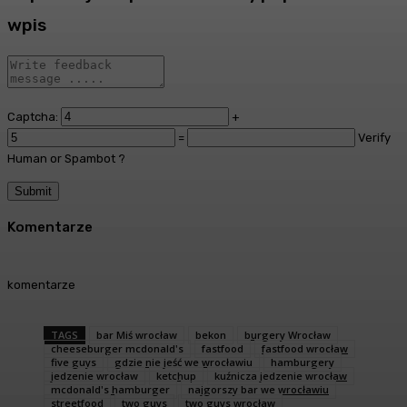
wpis
Captcha:
+
=
Verify
Human or Spambot ?
Komentarze
komentarze
TAGS
bar Miś wrocław
bekon
burgery Wrocław
cheeseburger mcdonald's
fastfood
fastfood wrocław
five guys
gdzie nie jeść we wrocławiu
hamburgery
jedzenie wrocław
ketchup
kuźnicza jedzenie wrocław
mcdonald's hamburger
najgorszy bar we wrocławiu
streetfood
two guys
two guys wrocław