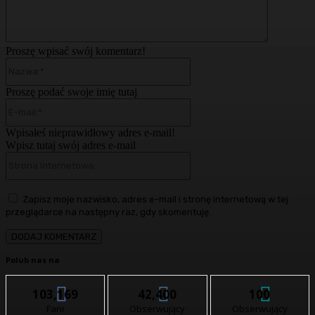
Proszę wpisać swój komentarz!
Nazwa:*
Proszę podać swoje imię tutaj
E-
mail:*
Wpisałeś nieprawidłowy adres e-mail!
Wpisz tutaj swój adres e-mail
Strona
Internetowa:
Zapisz moje nazwisko, adres e-mail i stronę internetową w tej
przeglądarce na następny raz, gdy skomentuję.
Polub nas na
103,169
42,400
100
Fani
Obserwujący
Obserwujący