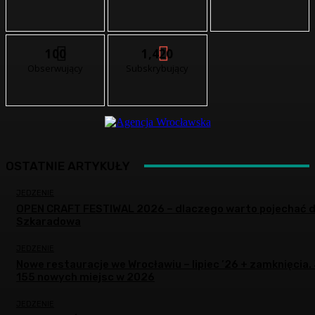
100
1,420
Obserwujący
Subskrybujący
OSTATNIE ARTYKUŁY
JEDZENIE
OPEN CRAFT FESTIWAL 2026 – dlaczego warto pojechać 
Szkaradowa
JEDZENIE
Nowe restauracje we Wrocławiu – lipiec ’26 + zamknięcia.
155 nowych miejsc w 2026
JEDZENIE