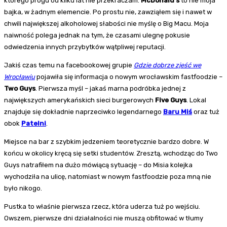
którego progu od kilku lat nie przekraczam.
McDonald’s
to nie moja
bajka, w żadnym elemencie. Po prostu nie, zawziąłem się i nawet w
chwili największej alkoholowej słabości nie myślę o Big Macu. Moja
naiwność polega jednak na tym, że czasami ulegnę pokusie
odwiedzenia innych przybytków wątpliwej reputacji.
Jakiś czas temu na facebookowej grupie
Gdzie dobrze zjeść we
Wrocławiu
pojawiła się informacja o nowym wrocławskim fastfoodzie –
Two Guys
. Pierwsza myśl – jakaś marna podróbka jednej z
największych amerykańskich sieci burgerowych
Five Guys
. Lokal
znajduje się dokładnie naprzeciwko legendarnego
Baru Miś
oraz tuż
obok
Patelni
.
Miejsce na bar z szybkim jedzeniem teoretycznie bardzo dobre. W
końcu w okolicy kręcą się setki studentów. Zresztą, wchodząc do Two
Guys natrafiłem na dużo mówiącą sytuację – do Misia kolejka
wychodziła na ulicę, natomiast w nowym fastfoodzie poza mną nie
było nikogo.
Pustka to właśnie pierwsza rzecz, która uderza tuż po wejściu.
Owszem, pierwsze dni działalności nie muszą obfitować w tłumy