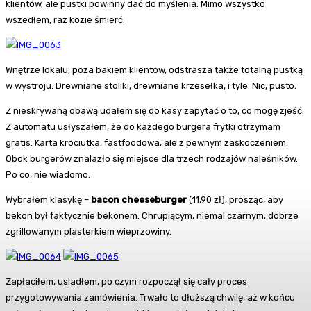
klientów, ale pustki powinny dać do myślenia. Mimo wszystko
wszedłem, raz kozie śmierć.
Wnętrze lokalu, poza bakiem klientów, odstrasza także totalną pustką
w wystroju. Drewniane stoliki, drewniane krzesełka, i tyle. Nic, pusto.
Z nieskrywaną obawą udałem się do kasy zapytać o to, co mogę zjeść.
Z automatu usłyszałem, że do każdego burgera frytki otrzymam
gratis. Karta króciutka, fastfoodowa, ale z pewnym zaskoczeniem.
Obok burgerów znalazło się miejsce dla trzech rodzajów naleśników.
Po co, nie wiadomo.
Wybrałem klasykę –
bacon cheeseburger
(11,90 zł), prosząc, aby
bekon był faktycznie bekonem. Chrupiącym, niemal czarnym, dobrze
zgrillowanym plasterkiem wieprzowiny.
Zapłaciłem, usiadłem, po czym rozpoczął się cały proces
przygotowywania zamówienia. Trwało to dłuższą chwilę, aż w końcu