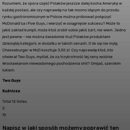
Rozumiem, że spora część Polaków jeszcze dalej kocha Amerykę w
każdej postaci, ale czy naprawdę na tak mocno idącym do przodu
rynku gastronomicznym w Polsce można próbować połączyć
McDonald’sa i Five Guys, i wierzyć w osiągnięcie sukcesu? Może to
jakiś zakład kumpli, może ktoś zrobił sobie jakiś żart, nie wiem. Jedno
jest pewne – nie można świadomie truć Polaków produktami
dziesiątej kategorii, w dodatku w takich cenach. O ile się nie mylę,
Cheeseburger w McD kosztuje 3,50 zł. Czy naprawdę ktoś, kto
otwierał Two Guys, myślał, że za trzykrotność tej ceny wciśnie
Wrocławianom niewiadomego pochodzenia shit? Omijać, szerokim
łukiem.
Two Guys
Kuźnicza
Total
12
Votes
2
10
Napisz w jaki sposób możemy poprawić ten