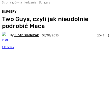
Strona główna
Jedzenie
Burgery
BURGERY
Two Guys, czyli jak nieudolnie
podrobić Maca
By
Piotr Gładczak
1
07/10/2015
2041
Facebook
Twitter
Pinterest
WhatsA