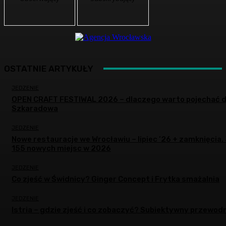
OSTATNIE ARTYKUŁY
JEDZENIE
OPEN CRAFT FESTIWAL 2026 – dlaczego warto pojechać 
Szkaradowa
JEDZENIE
Nowe restauracje we Wrocławiu – lipiec ’26 + zamknięcia.
155 nowych miejsc w 2026
JEDZENIE
Co zjeść w Świdnicy? Ginger Concept i Frytka smażalnia
JEDZENIE
Istria – gdzie zjeść i co zobaczyć? Subiektywny przewodn