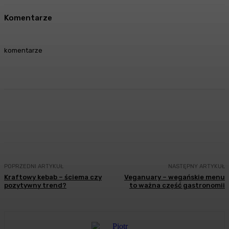
Komentarze
komentarze
Facebook
Twitter
Pinterest
WhatsA
POPRZEDNI ARTYKUŁ
NASTĘPNY ARTYKUŁ
Kraftowy kebab – ściema czy
Veganuary – wegańskie menu
pozytywny trend?
to ważna część gastronomii