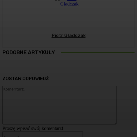
Piotr Gładczak
PODOBNE ARTYKUŁY
ZOSTAW ODPOWIEDŹ
Komentarz
Proszę wpisać swój komentarz!
Nazwa:*