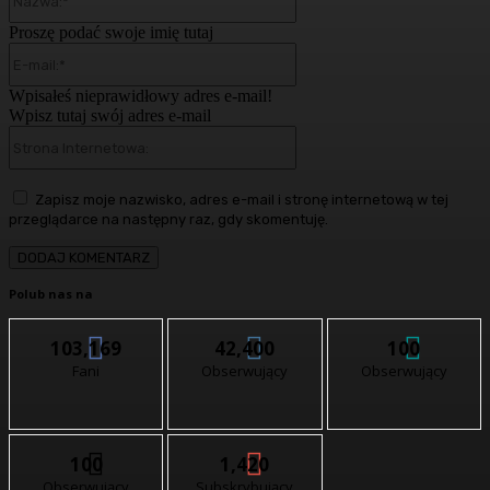
Proszę podać swoje imię tutaj
E-
mail:*
Wpisałeś nieprawidłowy adres e-mail!
Wpisz tutaj swój adres e-mail
Strona
Internetowa:
Zapisz moje nazwisko, adres e-mail i stronę internetową w tej
przeglądarce na następny raz, gdy skomentuję.
Polub nas na
103,169
42,400
100
Fani
Obserwujący
Obserwujący
100
1,420
Obserwujący
Subskrybujący