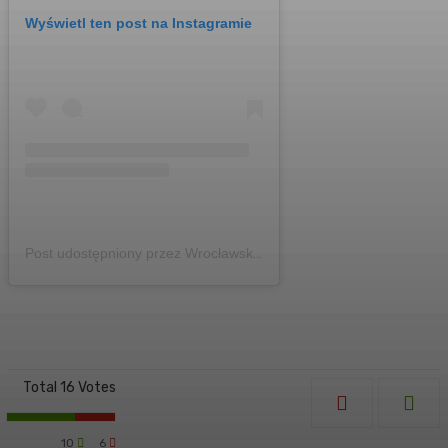
Wyświetl ten post na Instagramie
Post udostępniony przez Wrocławskie Podróże Kulinarne – gdzie zjeść we Wrocławiu🍕🍲🍔 (@wroclawskiepodrozekulinarne)
Total
16
Votes
10
6