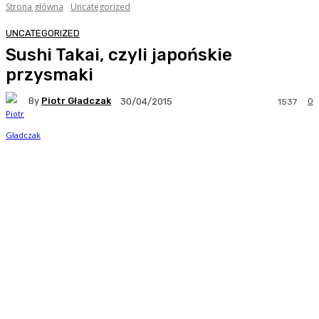
Strona główna
Uncategorized
UNCATEGORIZED
Sushi Takai, czyli japońskie
przysmaki
By
Piotr Gładczak
0
30/04/2015
1537
Facebook
Twitter
Pinterest
WhatsA