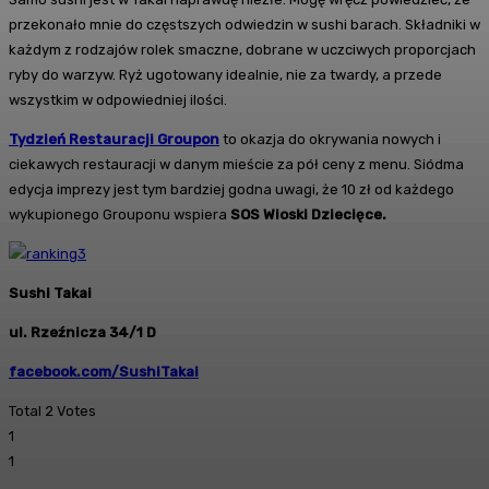
przekonało mnie do częstszych odwiedzin w sushi barach. Składniki w
każdym z rodzajów rolek smaczne, dobrane w uczciwych proporcjach
ryby do warzyw. Ryż ugotowany idealnie, nie za twardy, a przede
wszystkim w odpowiedniej ilości.
Tydzień Restauracji Groupon
to okazja do okrywania nowych i
ciekawych restauracji w danym mieście za pół ceny z menu. Siódma
edycja imprezy jest tym bardziej godna uwagi, że 10 zł od każdego
wykupionego Grouponu wspiera
SOS Wioski Dziecięce.
Sushi Takai
ul. Rzeźnicza 34/1 D
facebook.com/SushiTakai
Total
2
Votes
1
1