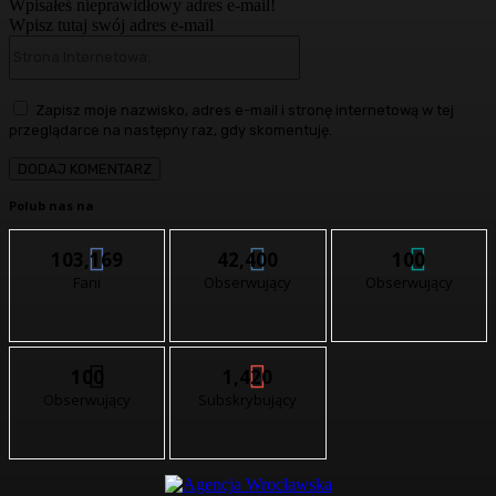
Wpisałeś nieprawidłowy adres e-mail!
Wpisz tutaj swój adres e-mail
Strona
Internetowa:
Zapisz moje nazwisko, adres e-mail i stronę internetową w tej
przeglądarce na następny raz, gdy skomentuję.
Polub nas na
103,169
42,400
100
Fani
Obserwujący
Obserwujący
100
1,420
Obserwujący
Subskrybujący