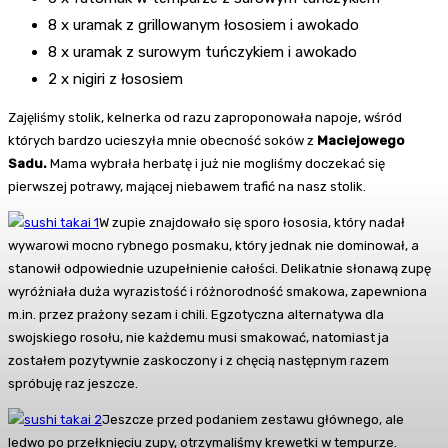
8 x uramak z grillowanym łososiem i awokado
8 x uramak z surowym tuńczykiem i awokado
2 x nigiri z łososiem
Zajęliśmy stolik, kelnerka od razu zaproponowała napoje, wśród
których bardzo ucieszyła mnie obecność soków z
Maciejowego
Sadu.
Mama wybrała herbatę i już nie mogliśmy doczekać się
pierwszej potrawy, mającej niebawem trafić na nasz stolik.
W zupie znajdowało się sporo łososia, który nadał
wywarowi mocno rybnego posmaku, który jednak nie dominował, a
stanowił odpowiednie uzupełnienie całości. Delikatnie słonawą zupę
wyróżniała duża wyrazistość i różnorodność smakowa, zapewniona
m.in. przez prażony sezam i chili. Egzotyczna alternatywa dla
swojskiego rosołu, nie każdemu musi smakować, natomiast ja
zostałem pozytywnie zaskoczony i z chęcią następnym razem
spróbuję raz jeszcze.
Jeszcze przed podaniem zestawu głównego, ale
ledwo po przełknięciu zupy, otrzymaliśmy krewetki w tempurze.