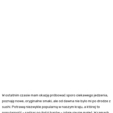
W ostatnim czasie mam okazję próbować sporo ciekawego jedzenia,
poznaję nowe, oryginalne smaki, ale od dawna nie było mi po drodze z
sushi. Potrawą niezwykle popularną w naszym kraju, a której to
popularność – sądząc po ilości barów – zdaje się nie maleć. W ramach