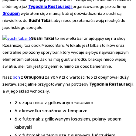
siódmego już
Tygodnia Restauracji
organizowanego przez firmę
Groupon
wybrałem się z mamą, której doświadczenia z sushi są
niewielkie, do
Sushi Takai
, aby nieco przełamać swoją niechęć do
japońskiego specjału.
Sushi Takai
to niewielki bar znajdujący się na ulicy
Rzeźniczej, tuż obok Mexico Baru. W lokalu jest kilka stolików oraz
centralnie położony spory bar, który wydaje się być najważniejszym
elementem całości. Jak na mój gust w środku brakuje nieco więcej
światła, ale i tak jest przyjemnie, mimo że dość kameralnie.
Nasz
bon
z
Grouponu
za 98,99 zł o wartości 163 zł obejmował duży
zestaw, specjalnie przygotowany na potrzeby
Tygodnia Restauracji
,
a w jego skład wchodziły:
2 x zupa miso z grillowanym łososiem
6 x krewetka smażona w tempurze
6 x futomak z grillowanym łososiem, polany sosem
kabayaki
6 x futomak w tempurze z surowym tuńczykiem