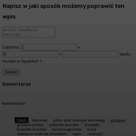
Napisz w jaki sposób możemy poprawić ten
wpis
Captcha:
+
=
Verify
Human or Spambot ?
Komentarze
komentarze
TAGS
futomaki
gdzie zjeść sushi we wrocławiu
groupon
groupon polska
jedzenie wrocław
krewetki
krewetki wrocław
kuchnia japońska
łosoś
najlepsze sushi we wrocławiu
nigiri
ranking3