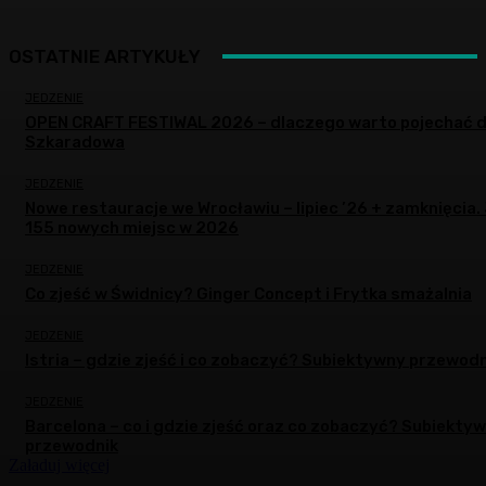
OSTATNIE ARTYKUŁY
JEDZENIE
OPEN CRAFT FESTIWAL 2026 – dlaczego warto pojechać 
Szkaradowa
JEDZENIE
Nowe restauracje we Wrocławiu – lipiec ’26 + zamknięcia.
155 nowych miejsc w 2026
JEDZENIE
Co zjeść w Świdnicy? Ginger Concept i Frytka smażalnia
JEDZENIE
Istria – gdzie zjeść i co zobaczyć? Subiektywny przewodn
JEDZENIE
Barcelona – co i gdzie zjeść oraz co zobaczyć? Subiekty
przewodnik
Załaduj więcej