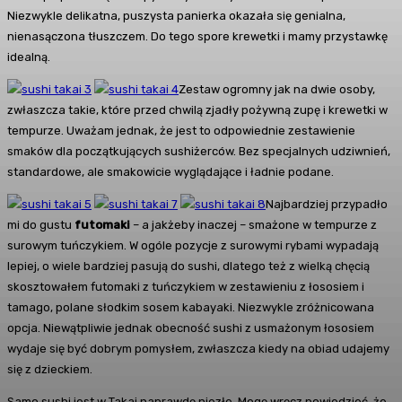
Niezwykle delikatna, puszysta panierka okazała się genialna,
nienasączona tłuszczem. Do tego spore krewetki i mamy przystawkę
idealną.
Zestaw ogromny jak na dwie osoby,
zwłaszcza takie, które przed chwilą zjadły pożywną zupę i krewetki w
tempurze. Uważam jednak, że jest to odpowiednie zestawienie
smaków dla początkujących sushiżerców. Bez specjalnych udziwnień,
standardowe, ale smakowicie wyglądające i ładnie podane.
Najbardziej przypadło
mi do gustu
futomaki
– a jakżeby inaczej – smażone w tempurze z
surowym tuńczykiem. W ogóle pozycje z surowymi rybami wypadają
lepiej, o wiele bardziej pasują do sushi, dlatego też z wielką chęcią
skosztowałem futomaki z tuńczykiem w zestawieniu z łososiem i
tamago, polane słodkim sosem kabayaki. Niezwykle zróżnicowana
opcja. Niewątpliwie jednak obecność sushi z usmażonym łososiem
wydaje się być dobrym pomysłem, zwłaszcza kiedy na obiad udajemy
się z dzieckiem.
Samo sushi jest w Takai naprawdę niezłe. Mogę wręcz powiedzieć, że