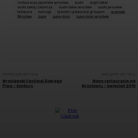
restauracja japońska wrocław
sushi
sushi takai
sushi takai rzeźnicza
sushi takai wrocław
sushi wrocław
tempura
tuńczyk
tydzień restauracji groupon
uramaki
Wrocław
zupa
zupa miso
zupa miso wrocław
Facebook
Twitter
Pinterest
WhatsA
POPRZEDNI ARTYKUŁ
NASTĘPNY ARTYKUŁ
Wrocławski Festiwal Dobrego
Nowe restauracje we
Piwa – konkurs
Wrocławiu – kwiecień 2015