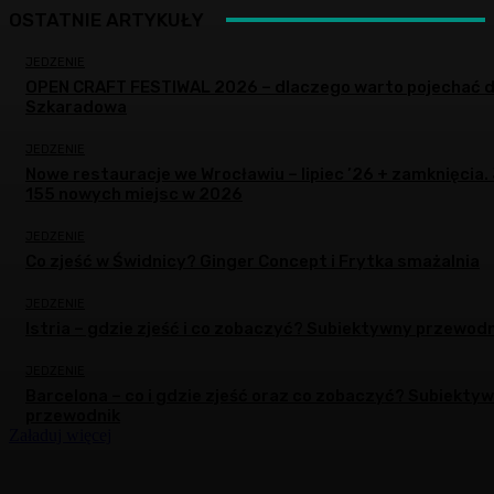
OSTATNIE ARTYKUŁY
JEDZENIE
OPEN CRAFT FESTIWAL 2026 – dlaczego warto pojechać 
Szkaradowa
JEDZENIE
Nowe restauracje we Wrocławiu – lipiec ’26 + zamknięcia.
155 nowych miejsc w 2026
JEDZENIE
Co zjeść w Świdnicy? Ginger Concept i Frytka smażalnia
JEDZENIE
Istria – gdzie zjeść i co zobaczyć? Subiektywny przewodn
JEDZENIE
Barcelona – co i gdzie zjeść oraz co zobaczyć? Subiekty
przewodnik
Załaduj więcej