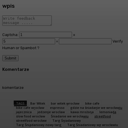
wpis
Captcha:
+
=
Verify
Human or Spambot ?
Komentarze
komentarze
TAGS
Bar Witek
bar witek wrocław
bike cafe
bike cafe wrocław
espresso
gdzie na śniadanie we wrocławiu
jajecznica
jedzenie wrocław
kawa mrożona
lemoniada
slow food wrocław
Śniadanie we wrocławiu
streetfood
streetfood wrocław
Targ Śniadaniowy
Targ Śniadaniowy nowy targ
Targ Śniadaniowy we wrocławiu