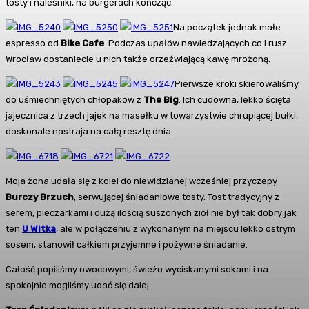
tosty i naleśniki, na burgerach kończąc.
Na początek jednak małe
espresso od
Bike Cafe
. Podczas upałów nawiedzających co i rusz
Wrocław dostaniecie u nich także orzeźwiającą kawę mrożoną.
Pierwsze kroki skierowaliśmy
do uśmiechniętych chłopaków z
The Big
. Ich cudowna, lekko ścięta
jajecznica z trzech jajek na masełku w towarzystwie chrupiącej bułki,
doskonale nastraja na całą resztę dnia.
Moja żona udała się z kolei do niewidzianej wcześniej przyczepy
Burczy Brzuch
, serwującej śniadaniowe tosty. Tost tradycyjny z
serem, pieczarkami i dużą ilością suszonych ziół nie był tak dobry jak
ten
U Witka
, ale w połączeniu z wykonanym na miejscu lekko ostrym
sosem, stanowił całkiem przyjemne i pożywne śniadanie.
Całość popiliśmy owocowymi, świeżo wyciskanymi sokami i na
spokojnie mogliśmy udać się dalej.