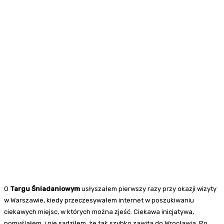
O
Targu Śniadaniowym
usłyszałem pierwszy razy przy okazji wizyty
w Warszawie, kiedy przeczesywałem internet w poszukiwaniu
ciekawych miejsc, w których można zjeść. Ciekawa inicjatywa,
pomyślałem, i nie sądziłem, że tak szybko zawita do Wrocławia. Po