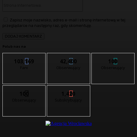
Strona
Internetowa:
Zapisz moje nazwisko, adres e-mail i stronę internetową w tej
przeglądarce na następny raz, gdy skomentuję.
Polub nas na
103,169
42,400
100
Fani
Obserwujący
Obserwujący
100
1,420
Obserwujący
Subskrybujący