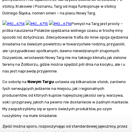
stolicy, Krakowie i Poznaniu, Targ od maja funkcjonuje w stolicy
Dolnego Śląska, nomen omen – na placu Nowy Targ.
Pomysł na Targ jest prosty –
próba nauczenia Polaków spędzania wolnego czasu w trochę inny
sposób niż dotychczas. Zdecydowanie trafia do mnie opcja zjedzenia
śniadania na świeżym powietrzu w towarzystwie rodziny, przyjaciół,
ale i przypadkowo spotkanych, dawno niewidzianych znajomych.
Oczywiście, wrocławski Nowy Targ nie ma takiego klimatu jak zielone
tereny na Żoliborzu, gdzie można spędzić pół dnia na kocyku, ale i u
nas jest naprawdę przyjemnie.
Co sobotę na
Nowym Targu
ustawia się kilkanaście stoisk, zarówno
tych serwujących jedzenie na miejscu, jak i regionalnych
producentów, od których kupicie najwyższej jakości sery, warzywa,
soki i przyprawy, jakich na pewno nie dostaniecie w żadnym markecie.
My zaopatrzyliśmy się w sporo świeżych produktów, po czym
ruszyliśmy na małe śniadanie.
Zjeść można sporo, rozpoczynając od standardowej jajecznicy, przez