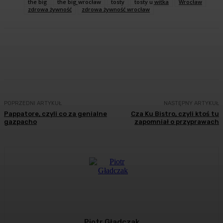
the big
the big wrocław
tosty
tosty u witka
Wrocław
zdrowa żywność
zdrowa żywność wrocław
Facebook
Twitter
Pinterest
WhatsA
POPRZEDNI ARTYKUŁ
NASTĘPNY ARTYKUŁ
Pappatore, czyli co za genialne
Cza Ku Bistro, czyli ktoś tu
gazpacho
zapomniał o przyprawach
Piotr Gładczak