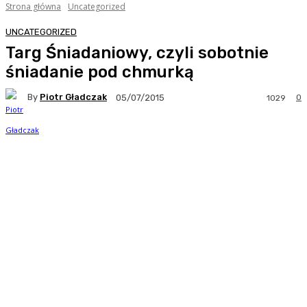
Strona główna
Uncategorized
UNCATEGORIZED
Targ Śniadaniowy, czyli sobotnie
śniadanie pod chmurką
By
Piotr Gładczak
0
05/07/2015
1029
Facebook
Twitter
Pinterest
WhatsA