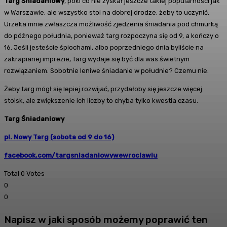
Targ Śniadaniowy
, póki co nie zyskał jeszcze takiej popularności jak
w Warszawie, ale wszystko stoi na dobrej drodze, żeby to uczynić.
Urzeka mnie zwłaszcza możliwość zjedzenia śniadania pod chmurką
do późnego południa, ponieważ targ rozpoczyna się od 9, a kończy o
16. Jeśli jesteście śpiochami, albo poprzedniego dnia byliście na
zakrapianej imprezie, Targ wydaje się być dla was świetnym
rozwiązaniem. Sobotnie leniwe śniadanie w południe? Czemu nie.
Żeby targ mógł się lepiej rozwijać, przydałoby się jeszcze więcej
stoisk, ale zwiększenie ich liczby to chyba tylko kwestia czasu.
Targ Śniadaniowy
pl. Nowy Targ (sobota od 9 do 16)
facebook.com/targsniadaniowywewroclawiu
Total
0
Votes
0
0
Napisz w jaki sposób możemy poprawić ten