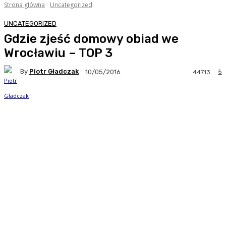
Strona główna
Uncategorized
UNCATEGORIZED
Gdzie zjeść domowy obiad we
Wrocławiu – TOP 3
By
Piotr Gładczak
5
10/05/2016
44713
Facebook
Twitter
Pinterest
WhatsA