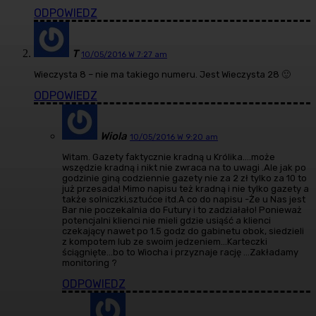
ODPOWIEDZ
T
10/05/2016 W 7:27 am
Wieczysta 8 – nie ma takiego numeru. Jest Wieczysta 28 🙂
ODPOWIEDZ
Wiola
10/05/2016 W 9:20 am
Witam. Gazety faktycznie kradną u Królika….może
wszędzie kradną i nikt nie zwraca na to uwagi .Ale jak po
godzinie giną codziennie gazety nie za 2 zł tylko za 10 to
już przesada! Mimo napisu też kradną i nie tylko gazety a
także solniczki,sztućce itd.A co do napisu -Że u Nas jest
Bar nie poczekalnia do Futury i to zadziałało! Ponieważ
potencjalni klienci nie mieli gdzie usiąść a klienci
czekający nawet po 1.5 godz do gabinetu obok, siedzieli
z kompotem lub ze swoim jedzeniem…Karteczki
ściągnięte…bo to Wiocha i przyznaje rację …Zakładamy
monitoring ?
ODPOWIEDZ