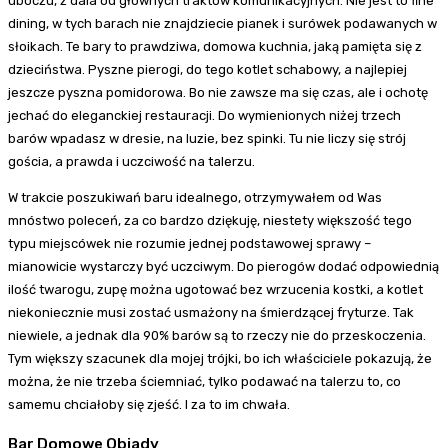
uboczu, z dala od głównych traktów komunikacyjnych. Nie jest to fine
dining, w tych barach nie znajdziecie pianek i surówek podawanych w
słoikach. Te bary to prawdziwa, domowa kuchnia, jaką pamięta się z
dzieciństwa. Pyszne pierogi, do tego kotlet schabowy, a najlepiej
jeszcze pyszna pomidorowa. Bo nie zawsze ma się czas, ale i ochotę
jechać do eleganckiej restauracji. Do wymienionych niżej trzech
barów wpadasz w dresie, na luzie, bez spinki. Tu nie liczy się strój
gościa, a prawda i uczciwość na talerzu.
W trakcie poszukiwań baru idealnego, otrzymywałem od Was
mnóstwo poleceń, za co bardzo dziękuję, niestety większość tego
typu miejscówek nie rozumie jednej podstawowej sprawy –
mianowicie wystarczy być uczciwym. Do pierogów dodać odpowiednią
ilość twarogu, zupę można ugotować bez wrzucenia kostki, a kotlet
niekoniecznie musi zostać usmażony na śmierdzącej fryturze. Tak
niewiele, a jednak dla 90% barów są to rzeczy nie do przeskoczenia.
Tym większy szacunek dla mojej trójki, bo ich właściciele pokazują, że
można, że nie trzeba ściemniać, tylko podawać na talerzu to, co
samemu chciałoby się zjeść. I za to im chwała.
Bar Domowe Obiady