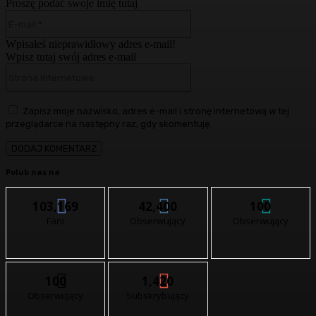
Proszę podać swoje imię tutaj
E-
mail:*
Wpisałeś nieprawidłowy adres e-mail!
Wpisz tutaj swój adres e-mail
Strona
Internetowa:
Zapisz moje nazwisko, adres e-mail i stronę internetową w tej
przeglądarce na następny raz, gdy skomentuję.
Polub nas na
103,169
42,400
100
Fani
Obserwujący
Obserwujący
100
1,420
Obserwujący
Subskrybujący