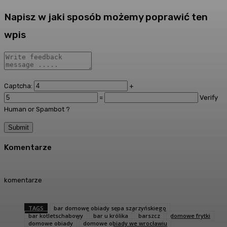
Napisz w jaki sposób możemy poprawić ten
wpis
Captcha:
+
=
Verify
Human or Spambot ?
Komentarze
komentarze
TAGS
bar domowe obiady sępa szarzyńskiego
bar kotletschabowy
bar u królika
barszcz
domowe frytki
domowe obiady
domowe obiady we wrocławiu