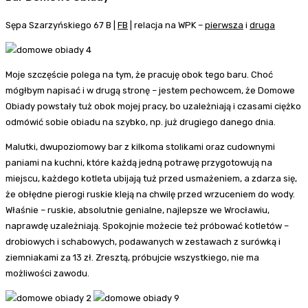
Sępa Szarzyńskiego 67 B |
FB
| relacja na WPK –
pierwsza
i
druga
Moje szczęście polega na tym, że pracuję obok tego baru. Choć
mógłbym napisać i w drugą stronę – jestem pechowcem, że Domowe
Obiady powstały tuż obok mojej pracy, bo uzależniają i czasami ciężko
odmówić sobie obiadu na szybko, np. już drugiego danego dnia.
Malutki, dwupoziomowy bar z kilkoma stolikami oraz cudownymi
paniami na kuchni, które każdą jedną potrawę przygotowują na
miejscu, każdego kotleta ubijają tuż przed usmażeniem, a zdarza się,
że obłędne pierogi ruskie kleją na chwilę przed wrzuceniem do wody.
Właśnie – ruskie, absolutnie genialne, najlepsze we Wrocławiu,
naprawdę uzależniają. Spokojnie możecie też próbować kotletów –
drobiowych i schabowych, podawanych w zestawach z surówką i
ziemniakami za 13 zł. Zresztą, próbujcie wszystkiego, nie ma
możliwości zawodu.