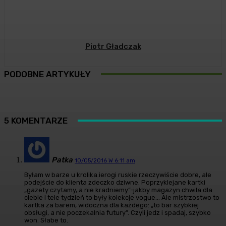
Piotr Gładczak
PODOBNE ARTYKUŁY
5 KOMENTARZE
Patka
10/05/2016 W 6:11 am
Byłam w barze u krolika.ierogi ruskie rzeczywiście dobre, ale
podejście do klienta zdeczko dziwne. Poprzyklejane kartki
„gazety czytamy, a nie kradniemy”-jakby magazyn chwila dla
ciebie i tele tydzień to były kolekcje vogue… Ale mistrzostwo to
kartka za barem, widoczna dla każdego: „to bar szybkiej
obsługi, a nie poczekalnia futury”. Czyli jedz i spadaj, szybko
won. Słabe to.