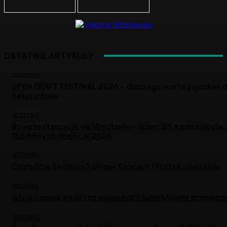
OSTATNIE ARTYKUŁY
JEDZENIE
OPEN CRAFT FESTIWAL 2026 – dlaczego warto pojechać 
Szkaradowa
JEDZENIE
Nowe restauracje we Wrocławiu – lipiec ’26 + zamknięcia.
155 nowych miejsc w 2026
JEDZENIE
Co zjeść w Świdnicy? Ginger Concept i Frytka smażalnia
JEDZENIE
Istria – gdzie zjeść i co zobaczyć? Subiektywny przewodn
JEDZENIE