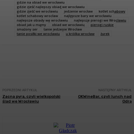
gdzie na obiad we wrocławiu
gdzie zjeść najlepszy obiad we wrocławiu
gdzie zjeść we wrocławiu
jedzenie wrocław
kotlet schabowy
kotlet schabowy wrocław
najlepsze bary we wrocławiu
najlepsze obiady we wrocławiu
najlepsze pierogi we Wrocławiu
obiad jak u mamy
obiad we wrocławiu
pierogi ruskie
smażony ser
tanie jedzenie Wrocław
tanie posiłki we wrocławiu
u króilka wrocław
żurek
Facebook
Twitter
Pinterest
WhatsA
POPRZEDNI ARTYKUŁ
NASTĘPNY ARTYKUŁ
Zacna pyra, czyli wielkopolski
OKWineBar, czyli lunch nad
ślad we Wrocławiu
Odrą