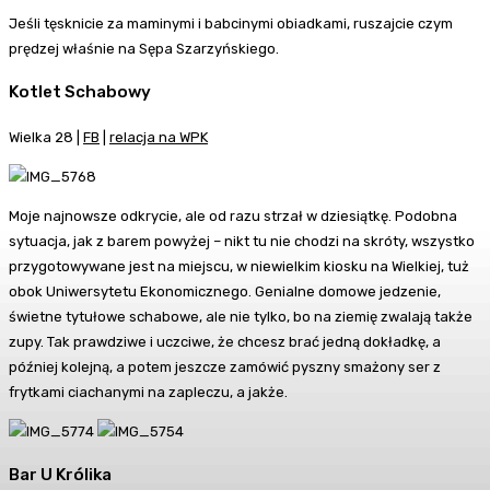
Jeśli tęsknicie za maminymi i babcinymi obiadkami, ruszajcie czym
prędzej właśnie na Sępa Szarzyńskiego.
Kotlet Schabowy
Wielka 28 |
FB
|
relacja na WPK
Moje najnowsze odkrycie, ale od razu strzał w dziesiątkę. Podobna
sytuacja, jak z barem powyżej – nikt tu nie chodzi na skróty, wszystko
przygotowywane jest na miejscu, w niewielkim kiosku na Wielkiej, tuż
obok Uniwersytetu Ekonomicznego. Genialne domowe jedzenie,
świetne tytułowe schabowe, ale nie tylko, bo na ziemię zwalają także
zupy. Tak prawdziwe i uczciwe, że chcesz brać jedną dokładkę, a
później kolejną, a potem jeszcze zamówić pyszny smażony ser z
frytkami ciachanymi na zapleczu, a jakże.
Bar U Królika