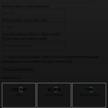
Proszę wpisać swój komentarz!
Nazwa:*
Proszę podać swoje imię tutaj
E-
mail:*
Wpisałeś nieprawidłowy adres e-mail!
Wpisz tutaj swój adres e-mail
Strona
Internetowa:
Zapisz moje nazwisko, adres e-mail i stronę internetową w tej
przeglądarce na następny raz, gdy skomentuję.
Polub nas na
103,169
42,400
100
Fani
Obserwujący
Obserwujący