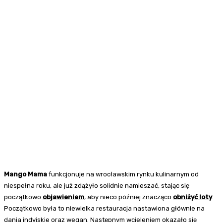
Mango Mama
funkcjonuje na wrocławskim rynku kulinarnym od
niespełna roku, ale już zdążyło solidnie namieszać, stając się
początkowo
objawieniem
, aby nieco później znacząco
obniżyć loty
.
Początkowo była to niewielka restauracja nastawiona głównie na
dania indyjskie oraz wegan. Następnym wcieleniem okazało się