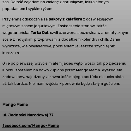
sos. Całość zajadam na zmianę z chrupiącym, lekko słonym
papadamem i sypkim ryżem.
Przyjemną odskocznią są
pakory z kalafiora
z odświeżającym
miętowym sosem jogurtowym. Zaskoczenie stanowi także
wegetariańska
Tarka Dal
, czyli czerwona soczewica w aromatycznym
sosie z indyjskimi przyprawami z dodatkiem kolendry i chilli. Danie
wyraziste, wielowymiarowe, pochłaniam je jeszcze szybciej niż
kurczaka.
O ile po pierwszej wizycie miałem jakieś wątpliwości, tak po zjedzeniu
lunchu zostałem na nowo kupiony przez Mango Mama. Wyszedłem
zadowolony, najedzony, a zawartość mojego portfela nie ucierpiała
aż tak bardzo. Nie mam wyjścia – ponownie będę stałym gościem.
Mango Mama
ul. Jedności Narodowej 77
facebook.com/Mango-Mama