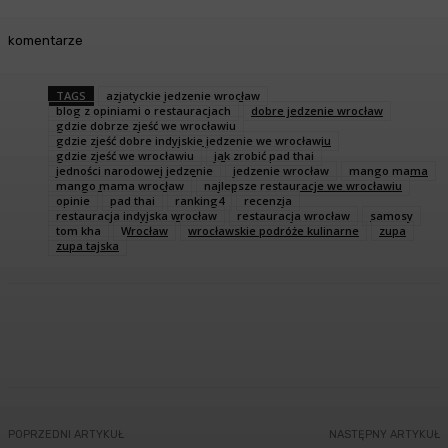
komentarze
TAGS
azjatyckie jedzenie wrocław
blog z opiniami o restauracjach
dobre jedzenie wrocław
gdzie dobrze zjeść we wrocławiu
gdzie zjeść dobre indyjskie jedzenie we wrocławiu
gdzie zjeść we wrocławiu
jak zrobić pad thai
jedności narodowej jedzenie
jedzenie wrocław
mango mama
mango mama wrocław
najlepsze restauracje we wrocławiu
opinie
pad thai
ranking4
recenzja
restauracja indyjska wrocław
restauracja wrocław
samosy
tom kha
Wrocław
wrocławskie podróże kulinarne
zupa
zupa tajska
Facebook
Twitter
Pinterest
WhatsA
POPRZEDNI ARTYKUŁ
NASTĘPNY ARTYKUŁ