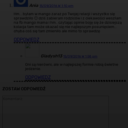
Ania
15/09/2016 W 1:10 pm
Hm… byłam w mango zaraz po Twojej relacji i wszystko się
sprawdziło 🙂 dziś zabieram rodziców i z ciekawości weszłam
na fb mango mama i hm.. czytając opinie boję się że dzisiejszą
kolacja tam może okazać się nie najlepszym posunięciem…
chyba coś się tam zmieniło ale mimo to sprawdzę
ODPOWIEDZ
Gladysh13
15/09/2016 W 1:58 pm
Oni są nierówni, ale w najlepszej formie robią świetne
jedzenie.
ODPOWIEDZ
ZOSTAW ODPOWIEDŹ
Komentarz