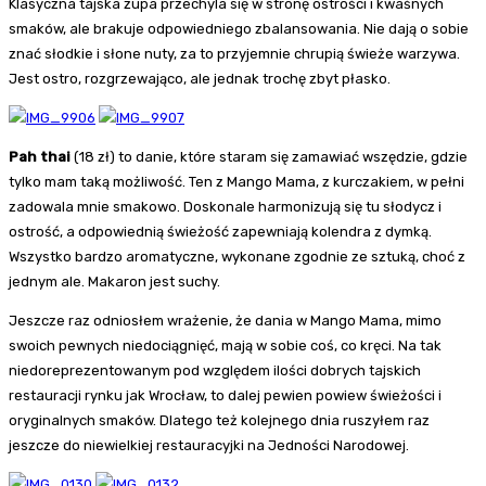
Klasyczna tajska zupa przechyla się w stronę ostrości i kwaśnych
smaków, ale brakuje odpowiedniego zbalansowania. Nie dają o sobie
znać słodkie i słone nuty, za to przyjemnie chrupią świeże warzywa.
Jest ostro, rozgrzewająco, ale jednak trochę zbyt płasko.
Pah thai
(18 zł) to danie, które staram się zamawiać wszędzie, gdzie
tylko mam taką możliwość. Ten z Mango Mama, z kurczakiem, w pełni
zadowala mnie smakowo. Doskonale harmonizują się tu słodycz i
ostrość, a odpowiednią świeżość zapewniają kolendra z dymką.
Wszystko bardzo aromatyczne, wykonane zgodnie ze sztuką, choć z
jednym ale. Makaron jest suchy.
Jeszcze raz odniosłem wrażenie, że dania w Mango Mama, mimo
swoich pewnych niedociągnięć, mają w sobie coś, co kręci. Na tak
niedoreprezentowanym pod względem ilości dobrych tajskich
restauracji rynku jak Wrocław, to dalej pewien powiew świeżości i
oryginalnych smaków. Dlatego też kolejnego dnia ruszyłem raz
jeszcze do niewielkiej restauracyjki na Jedności Narodowej.