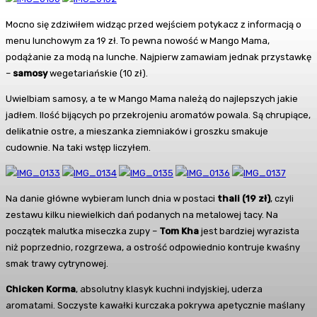
Mocno się zdziwiłem widząc przed wejściem potykacz z informacją o
menu lunchowym za 19 zł. To pewna nowość w Mango Mama,
podążanie za modą na lunche. Najpierw zamawiam jednak przystawkę
–
samosy
wegetariańskie (10 zł).
Uwielbiam samosy, a te w Mango Mama należą do najlepszych jakie
jadłem. Ilość bijących po przekrojeniu aromatów powala. Są chrupiące,
delikatnie ostre, a mieszanka ziemniaków i groszku smakuje
cudownie. Na taki wstęp liczyłem.
Na danie główne wybieram lunch dnia w postaci
thali (19 zł)
, czyli
zestawu kilku niewielkich dań podanych na metalowej tacy. Na
początek malutka miseczka zupy –
Tom Kha
jest bardziej wyrazista
niż poprzednio, rozgrzewa, a ostrość odpowiednio kontruje kwaśny
smak trawy cytrynowej.
Chicken Korma
, absolutny klasyk kuchni indyjskiej, uderza
aromatami. Soczyste kawałki kurczaka pokrywa apetycznie maślany