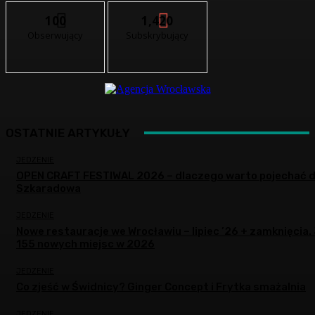
100
1,420
Obserwujący
Subskrybujący
OSTATNIE ARTYKUŁY
JEDZENIE
OPEN CRAFT FESTIWAL 2026 – dlaczego warto pojechać 
Szkaradowa
JEDZENIE
Nowe restauracje we Wrocławiu – lipiec ’26 + zamknięcia.
155 nowych miejsc w 2026
JEDZENIE
Co zjeść w Świdnicy? Ginger Concept i Frytka smażalnia
JEDZENIE