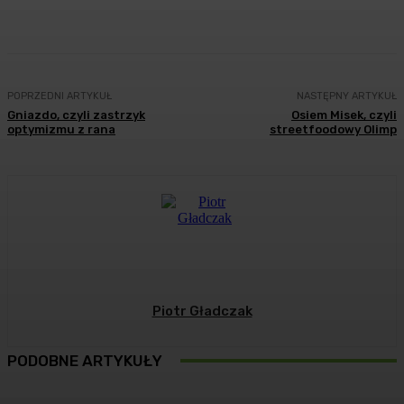
Facebook
Twitter
Pinterest
WhatsA
POPRZEDNI ARTYKUŁ
NASTĘPNY ARTYKUŁ
Gniazdo, czyli zastrzyk
Osiem Misek, czyli
optymizmu z rana
streetfoodowy Olimp
Piotr Gładczak
PODOBNE ARTYKUŁY