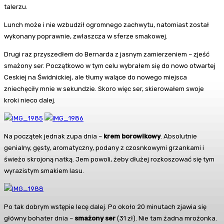
talerzu.
Lunch może i nie wzbudził ogromnego zachwytu, natomiast został
wykonany poprawnie, zwłaszcza w sferze smakowej.
Drugi raz przyszedłem do Bernarda z jasnym zamierzeniem – zjeść
smażony ser. Początkowo w tym celu wybrałem się do nowo otwartej
Ceskiej na Świdnickiej, ale tłumy walące do nowego miejsca
zniechęciły mnie w sekundzie. Skoro więc ser, skierowałem swoje
kroki nieco dalej.
Na początek jednak zupa dnia –
krem borowikowy
. Absolutnie
genialny, gęsty, aromatyczny, podany z czosnkowymi grzankami i
świeżo skrojoną natką. Jem powoli, żeby dłużej rozkoszować się tym
wyrazistym smakiem lasu.
Po tak dobrym wstępie lecę dalej. Po około 20 minutach zjawia się
główny bohater dnia –
smażony ser
(31 zł). Nie tam żadna mrożonka.