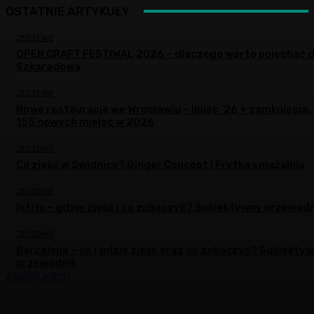
OSTATNIE ARTYKUŁY
JEDZENIE
OPEN CRAFT FESTIWAL 2026 – dlaczego warto pojechać 
Szkaradowa
JEDZENIE
Nowe restauracje we Wrocławiu – lipiec ’26 + zamknięcia.
155 nowych miejsc w 2026
JEDZENIE
Co zjeść w Świdnicy? Ginger Concept i Frytka smażalnia
JEDZENIE
Istria – gdzie zjeść i co zobaczyć? Subiektywny przewodn
JEDZENIE
Barcelona – co i gdzie zjeść oraz co zobaczyć? Subiekty
przewodnik
Załaduj więcej