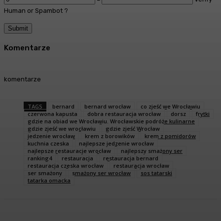
Human or Spambot ?
Komentarze
komentarze
TAGS
bernard
bernard wrocław
co zjeść we Wrocławiu
czerwona kapusta
dobra restauracja wrocław
dorsz
frytki
gdzie na obiad we Wrocławiu. Wrocławskie podróże kulinarne
gdzie zjeść we wrocławiu
gdzie zjeść Wrocław
jedzenie wrocław
krem z borowików
krem z pomidorów
kuchnia czeska
najlepsze jedzenie wrocław
najlepsze restauracje wrocław
najlepszy smażony ser
ranking4
restauracja
restauracja bernard
restauracja czeska wrocław
restauracja wrocław
ser smażony
smażony ser wrocław
sos tatarski
tatarka omacka