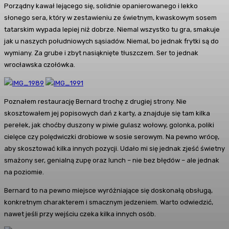
Porządny kawał lejącego się, solidnie opanierowanego i lekko
słonego sera, który w zestawieniu ze świetnym, kwaskowym sosem
tatarskim wypada lepiej niż dobrze. Niemal wszystko tu gra, smakuje
jak u naszych południowych sąsiadów. Niemal, bo jednak frytki są do
wymiany. Za grube i zbyt nasiąknięte tłuszczem. Ser to jednak
wrocławska czołówka.
Poznałem restaurację Bernard trochę z drugiej strony. Nie
skosztowałem jej popisowych dań z karty, a znajduje się tam kilka
perełek, jak choćby duszony w piwie gulasz wołowy, golonka, poliki
cielęce czy polędwiczki drobiowe w sosie serowym. Na pewno wrócę,
aby skosztować kilka innych pozycji. Udało mi się jednak zjeść świetny
smażony ser, genialną zupę oraz lunch – nie bez błędów – ale jednak
na poziomie.
Bernard to na pewno miejsce wyróżniające się doskonałą obsługą,
konkretnym charakterem i smacznym jedzeniem. Warto odwiedzić,
nawet jeśli przy wejściu czeka kilka innych osób.