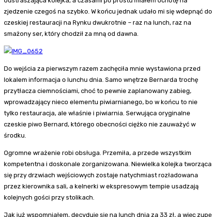
odstraszająca kolejka, a czasami po prostu miałem ochotę na
zjedzenie czegoś na szybko. W końcu jednak udało mi się wdepnąć do
czeskiej restauracji na Rynku dwukrotnie – raz na lunch, raz na
smażony ser, który chodził za mną od dawna.
Do wejścia za pierwszym razem zachęciła mnie wystawiona przed
lokalem informacja o lunchu dnia. Samo wnętrze Bernarda trochę
przytłacza ciemnościami, choć to pewnie zaplanowany zabieg,
wprowadzający nieco elementu piwiarnianego, bo w końcu to nie
tylko restauracja, ale właśnie i piwiarnia. Serwująca oryginalne
czeskie piwo Bernard, którego obecności ciężko nie zauważyć w
środku.
Ogromne wrażenie robi obsługa. Przemiła, a przede wszystkim
kompetentna i doskonale zorganizowana. Niewielka kolejka tworząca
się przy drzwiach wejściowych zostaje natychmiast rozładowana
przez kierownika sali, a kelnerki w ekspresowym tempie usadzają
kolejnych gości przy stolikach.
Jak już wspomniałem, decyduję się na lunch dnia za 33 zł, a więc zupę