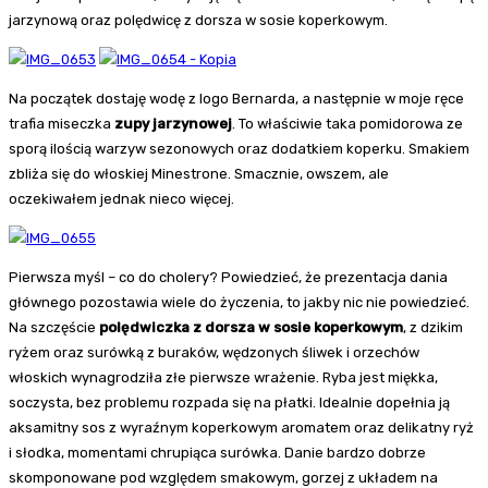
jarzynową oraz polędwicę z dorsza w sosie koperkowym.
Na początek dostaję wodę z logo Bernarda, a następnie w moje ręce
trafia miseczka
zupy jarzynowej
. To właściwie taka pomidorowa ze
sporą ilością warzyw sezonowych oraz dodatkiem koperku. Smakiem
zbliża się do włoskiej Minestrone. Smacznie, owszem, ale
oczekiwałem jednak nieco więcej.
Pierwsza myśl – co do cholery? Powiedzieć, że prezentacja dania
głównego pozostawia wiele do życzenia, to jakby nic nie powiedzieć.
Na szczęście
polędwiczka z dorsza w sosie koperkowym
, z dzikim
ryżem oraz surówką z buraków, wędzonych śliwek i orzechów
włoskich wynagrodziła złe pierwsze wrażenie. Ryba jest miękka,
soczysta, bez problemu rozpada się na płatki. Idealnie dopełnia ją
aksamitny sos z wyraźnym koperkowym aromatem oraz delikatny ryż
i słodka, momentami chrupiąca surówka. Danie bardzo dobrze
skomponowane pod względem smakowym, gorzej z układem na