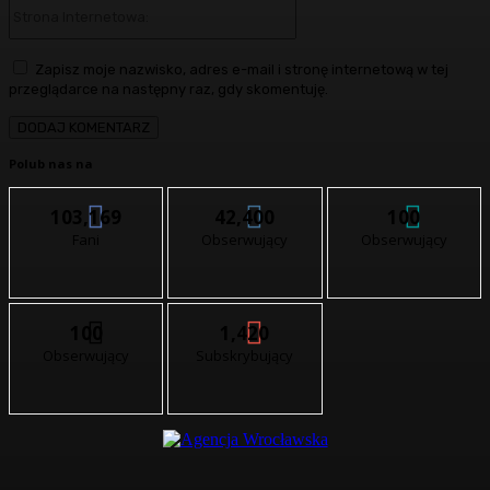
Strona
Internetowa:
Zapisz moje nazwisko, adres e-mail i stronę internetową w tej
przeglądarce na następny raz, gdy skomentuję.
Polub nas na
103,169
42,400
100
Fani
Obserwujący
Obserwujący
100
1,420
Obserwujący
Subskrybujący