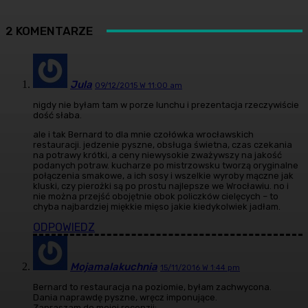
2 KOMENTARZE
Jula
09/12/2015 W 11:00 am
nigdy nie byłam tam w porze lunchu i prezentacja rzeczywiście
dość słaba.
ale i tak Bernard to dla mnie czołówka wrocławskich
restauracji. jedzenie pyszne, obsługa świetna, czas czekania
na potrawy krótki, a ceny niewysokie zważywszy na jakość
podanych potraw. kucharze po mistrzowsku tworzą oryginalne
połączenia smakowe, a ich sosy i wszelkie wyroby mączne jak
kluski, czy pierożki są po prostu najlepsze we Wrocławiu. no i
nie można przejść obojętnie obok policzków cielęcych – to
chyba najbardziej miękkie mięso jakie kiedykolwiek jadłam.
ODPOWIEDZ
Mojamalakuchnia
15/11/2016 W 1:44 pm
Bernard to restauracja na poziomie, byłam zachwycona.
Dania naprawdę pyszne, wręcz imponujące.
Zapraszam do mojej recenzji: