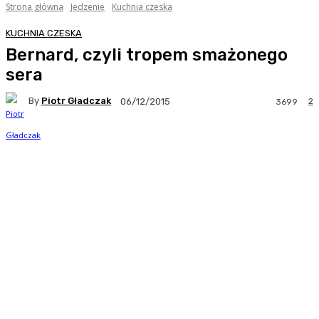
Strona główna
Jedzenie
Kuchnia czeska
KUCHNIA CZESKA
Bernard, czyli tropem smażonego
sera
By
Piotr Gładczak
2
06/12/2015
3699
Facebook
Twitter
Pinterest
WhatsA